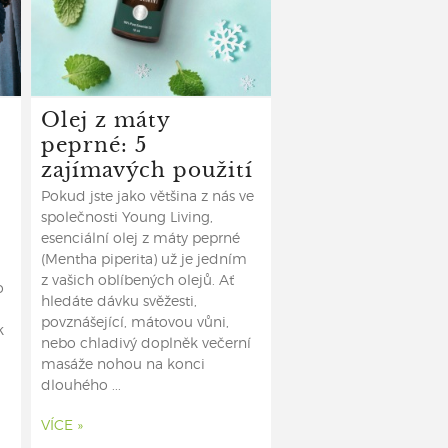
Olej z máty
peprné: 5
zajímavých použití
Pokud jste jako většina z nás ve
společnosti Young Living,
esenciální olej z máty peprné
(Mentha piperita) už je jedním
z vašich oblíbených olejů. Ať
o
hledáte dávku svěžesti,
povznášející, mátovou vůni,
k
nebo chladivý doplněk večerní
masáže nohou na konci
dlouhého ...
VÍCE »