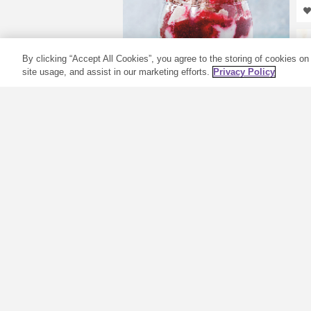
By clicking “Accept All Cookies”, you agree to the storing of cookies on
site usage, and assist in our marketing efforts.
Privacy Policy
Lahodné ovoce: 4
letní recepty s oleji
Plus od Young
Living
Jak slunce svítí jasněji a dny se
prodlužují, léto nám poskytuje
N
spoustu čerstvého ovoce. Mezi
báječným množstvím letních
pochutin zaujímají bobuloviny
P
ústřední pozici. Upoutají nás
k
svými neodolatelnými chutěmi,
d
výraznými barvami
k