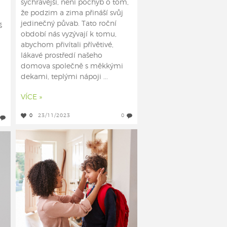
sychravější, není pochyb o tom,
že podzim a zima přináší svůj
jedinečný půvab. Tato roční
š
období nás vyzývají k tomu,
abychom přivítali přívětivé,
lákavé prostředí našeho
domova společně s měkkými
dekami, teplými nápoji ...
VÍCE »
0
23/11/2023
0