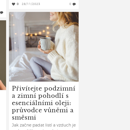
0
28/11/2023
0
Přivítejte podzimní
a zimní pohodlí s
esenciálními oleji:
průvodce vůněmi a
směsmi
Jak začne padat listí a vzduch je