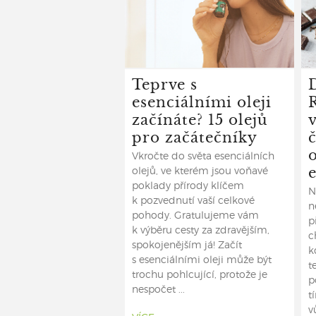
Teprve s
esenciálními oleji
začínáte? 15 olejů
pro začátečníky
Vkročte do světa esenciálních
e
olejů, ve kterém jsou voňavé
poklady přírody klíčem
N
k pozvednutí vaší celkové
n
pohody. Gratulujeme vám
p
k výběru cesty za zdravějším,
c
spokojenějším já! Začít
k
s esenciálními oleji může být
t
trochu pohlcující, protože je
p
nespočet ...
t
v