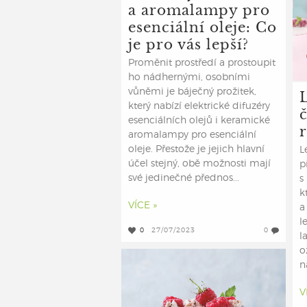
a aromalampy pro
esenciální oleje: Co
je pro vás lepší?
Proměnit prostředí a prostoupit
ho nádhernými, osobními
vůněmi je báječný prožitek,
který nabízí elektrické difuzéry
esenciálních olejů i keramické
aromalampy pro esenciální
oleje. Přestože je jejich hlavní
L
účel stejný, obě možnosti mají
p
své jedinečné přednos...
s
k
VÍCE »
a
l
0
27/07/2023
0
l
o
n
V