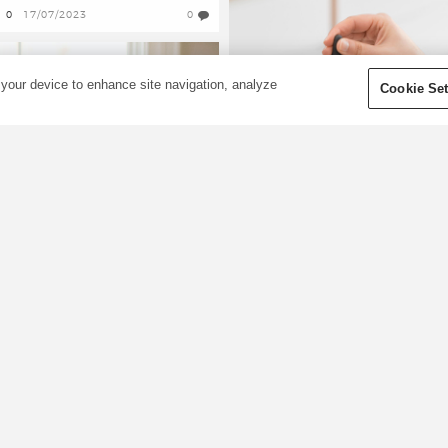
0
17/07/2023
0
 your device to enhance site navigation, analyze
Cookie Set
Kolečka vůní:
umění míchání
Blažená koupel:
esenciálních olejů
ejlepší esenciální
Vítejte v aromatickém světě
oleje do koupele
koleček vůní! Pokud jste někd
onoření nohou do teplé
přemýšleli nad tím, jak vytvořit
oupele může zahnat všednost
nádherné směsi esenciálních
ne. A když přidáte několik
olejů, základem je rozumět
apek esenciálních olejů Young
kolečkům vůní. Kolečka vůní