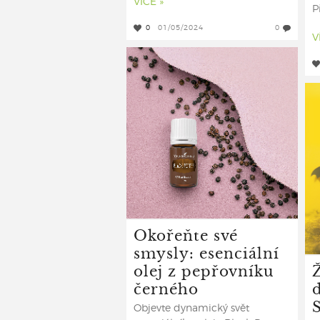
VÍCE »
P
0
01/05/2024
0
V
Okořeňte své
smysly: esenciální
olej z pepřovníku
černého
Objevte dynamický svět