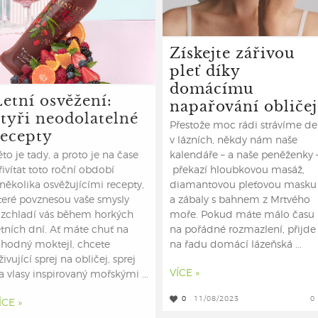
Získejte zářivou
pleť díky
domácímu
Letní osvěžení:
napařování obličej
čtyři neodolatelné
Přestože moc rádi strávíme d
recepty
v lázních, někdy nám naše
éto je tady, a proto je na čase
kalendáře – a naše peněženky 
řivítat toto roční období
překazí hloubkovou masáž,
 několika osvěžujícími recepty,
diamantovou pleťovou masku
teré povznesou vaše smysly
a zábaly s bahnem z Mrtvého
 zchladí vás během horkých
moře. Pokud máte málo času
etních dní. Ať máte chuť na
na pořádné rozmazlení, přijde
ahodný moktejl, chcete
na řadu domácí lázeňská ...
živující sprej na obličej, sprej
VÍCE »
a vlasy inspirovaný mořskými ...
0
11/08/2023
0
ÍCE »