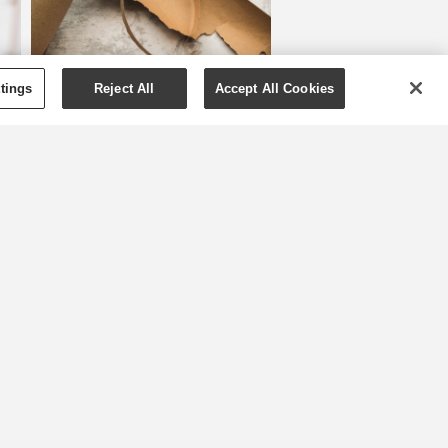
tings
Reject All
Accept All Cookies
Jak znovu použít
obaly Young Living
Ochrana životního prostředí se
stala naléhavou globální
prioritou a zajímat se o to je
y
důležitější než kdy dříve. Ve
společnosti Young Living
neustále hledáme nové
způsoby, jak být lepšími