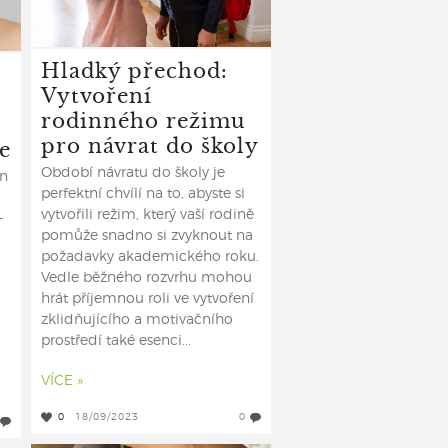
Hladký přechod:
Vytvoření
rodinného režimu
pro návrat do školy
e
Období návratu do školy je
en
perfektní chvílí na to, abyste si
vytvořili režim, který vaší rodině
–
pomůže snadno si zvyknout na
požadavky akademického roku.
Vedle běžného rozvrhu mohou
hrát příjemnou roli ve vytvoření
zklidňujícího a motivačního
prostředí také esenci...
VÍCE »
0
18/09/2023
0