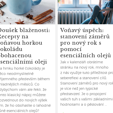
Doušek blaženosti:
Voňavý úspěch:
Recepty na
stanovení záměrů
voňavou horkou
pro nový rok s
čokoládu
pomocí
obohacenou
esenciálních olejů
senciálními oleji
Jak v kalendáři obrátíme
stránku na nový rok, mnoho
a hrnku horké čokolády je
z nás využije tuto příležitost pr
ěco neodmyslitelně
sebereflexi a stanovení cílů.
říjemného především během
Stanovení záměrů pro nový ro
hladnějších měsíců. Co
je více než jen typické
dybychom vám ale řekli, že
předsevzetí. Je o propojení
ento klasický nápoj můžete
vašich tuh s vašimi základními
ozvednout do nových výšek
hodnotami a o pěstování ...
ím, že ho obohatíte o lahodné
ůně esenciálních olejů?