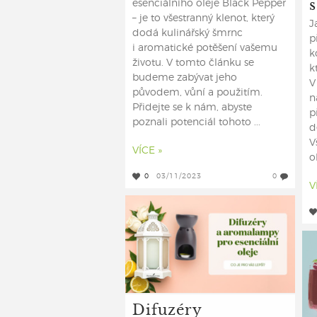
s
esenciálního oleje Black Pepper
– je to všestranný klenot, který
J
dodá kulinářský šmrnc
p
i aromatické potěšení vašemu
k
životu. V tomto článku se
k
budeme zabývat jeho
V
původem, vůní a použitím.
n
Přidejte se k nám, abyste
p
poznali potenciál tohoto ...
d
V
VÍCE »
o
0
03/11/2023
0
V
Difuzéry