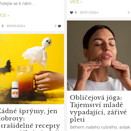
VÍCE »
řidejte se k nám ...
0
03/01/2024
0
ÍCE »
0
06/03/2024
0
Obličejová jóga:
Tajemství mladě
Žádné šprýmy, jen
vypadající, zářivé
dobroty:
pleti
Strašidelné recepty
Během našeho rušného, avšak