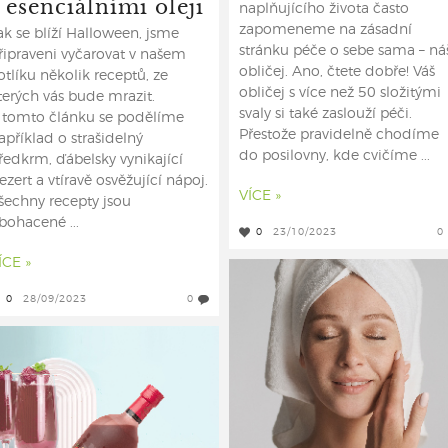
 esenciálními oleji
naplňujícího života často
zapomeneme na zásadní
ak se blíží Halloween, jsme
stránku péče o sebe sama – ná
řipraveni vyčarovat v našem
obličej. Ano, čtete dobře! Váš
otlíku několik receptů, ze
obličej s více než 50 složitými
terých vás bude mrazit.
svaly si také zaslouží péči.
 tomto článku se podělíme
Přestože pravidelně chodíme
apříklad o strašidelný
do posilovny, kde cvičíme ...
ředkrm, ďábelsky vynikající
ezert a vtíravě osvěžující nápoj.
VÍCE »
šechny recepty jsou
bohacené ...
0
23/10/2023
0
ÍCE »
0
28/09/2023
0