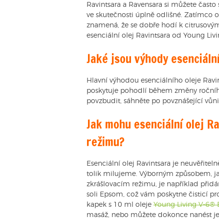
Ravintsara a Ravensara si můžete často
ve skutečnosti úplně odlišné. Zatímco 
znamená, že se dobře hodí k citrusovým
esenciální olej Ravintsara od Young Liv
Jaké jsou výhody esenciáln
Hlavní výhodou esenciálního oleje Ravi
poskytuje pohodlí během změny ročního
povzbudit, sáhněte po povznášející vůni
Jak mohu esenciální olej R
režimu?
Esenciální olej Ravintsara je neuvěřite
tolik milujeme. Výborným způsobem, jak
zkrášlovacím režimu, je například přidá
soli Epsom, což vám poskytne čisticí pr
kapek s 10 ml oleje
Young Living V-6®
masáž, nebo můžete dokonce nanést jed