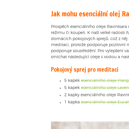
Jak mohu esenciální olej R
Prospěch esenciálního oleje Ravintsara 
režimu či koupeli. K naší velké radosti 
domácích pokojových sprejů, což z něj d
meditaci, protože podporuje pozitivní 
podporuje soustředění. Pro vylepšení va
smíchat následující oleje s vodou a nastř
Pokojový sprej pro meditaci
5 kapek
esenciálního oleje Ylan
5 kapek
esenciálního oleje Lave
2 kapky esenciálního oleje Ravin
1 kapka
esenciálního oleje Euca