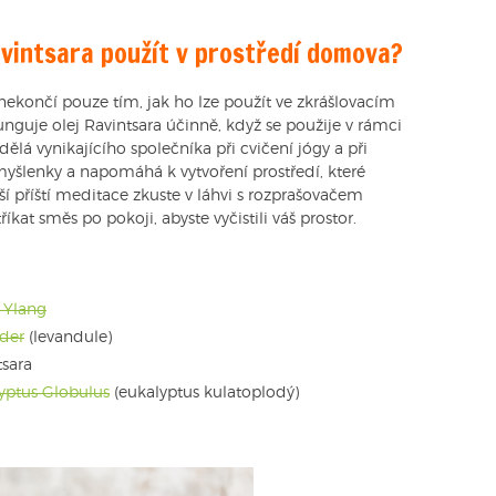
avintsara použít v prostředí domova?
nekončí pouze tím, jak ho lze použít ve zkrášlovacím
funguje olej Ravintsara účinně, když se použije v rámci
ělá vynikajícího společníka při cvičení jógy a při
myšlenky a napomáhá k vytvoření prostředí, které
ší příští meditace zkuste v láhvi s rozprašovačem
íkat směs po pokoji, abyste vyčistili váš prostor.
g Ylang
nder
(levandule)
tsara
lyptus Globulus
(eukalyptus kulatoplodý)