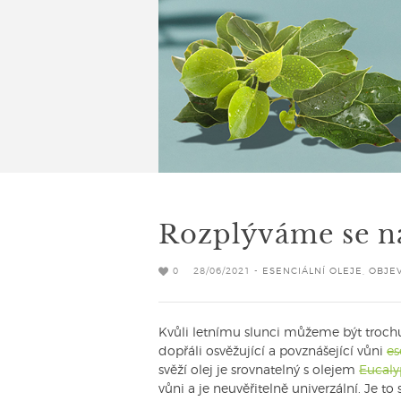
Rozplýváme se n
0
28/06/2021 -
ESENCIÁLNÍ OLEJE
,
OBJEV
Kvůli letnímu slunci můžeme být trochu 
dopřáli osvěžující a povznášející vůni
es
svěží olej je srovnatelný s olejem
Eucaly
vůni a je neuvěřitelně univerzální. Je to