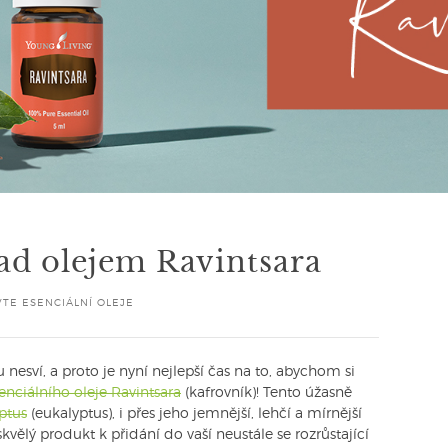
ad olejem Ravintsara
TE ESENCIÁLNÍ OLEJE
nesví, a proto je nyní nejlepší čas na to, abychom si
enciálního oleje Ravintsara
(kafrovník)! Tento úžasně
ptus
(eukalyptus), i přes jeho jemnější, lehčí a mírnější
 skvělý produkt k přidání do vaší neustále se rozrůstající