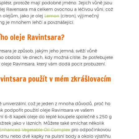
 splést, protože mají podobné jméno. Jejich vůně jsou
olej Ravensara má celkem ovocnou a léčivou vůni, což
 olejům, jako je olej
Lemon
(citron), výjimečný
ing je mnohem lehčí a povznášející.
ího oleje Ravintsara?
ntsara je způsob, jakým jeho jemná, svěží vůně
 období. Ve dnech, kdy možná cítíte, že potřebujete
 oleje Ravintsara, který vám dodá pocit probuzení.
avintsara použít v mém zkrášlovacím
lně univerzální, což je jeden z mnoha důvodů, proč ho
 podpořit použití oleje Ravintsara ve vašem
ní 6–8 kapek oleje do teplé koupele společně s 250 g
ožitek jako v lázních. Můžete také smíchat několik
 Enhanced Vegetable Oil Complex
pro odpočinkovou
nu nebo dvě kapky na pulsní body a okolo výstřihu