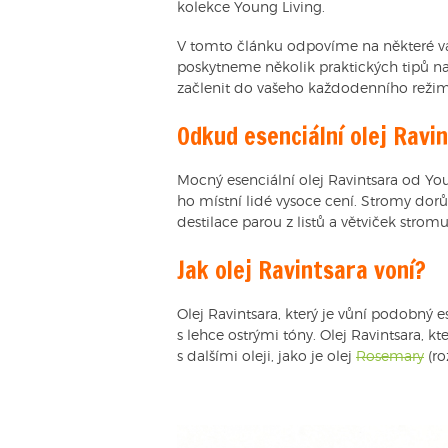
kolekce Young Living.
V tomto článku odpovíme na některé vaš
poskytneme několik praktických tipů na 
začlenit do vašeho každodenního reži
Odkud esenciální olej Ravi
Mocný esenciální olej Ravintsara od Yo
ho místní lidé vysoce cení. Stromy dorů
destilace parou z listů a větviček stromu
Jak olej Ravintsara voní?
Olej Ravintsara, který je vůní podobný es
s lehce ostrými tóny. Olej Ravintsara, kt
s dalšími oleji, jako je olej
Rosemary
(ro