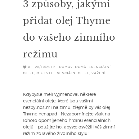
3 způsoby, jakými
přidat olej Thyme
do vašeho zimního
režimu
0
28/10/2019 -
DOMOV
,
DOMŮ
,
ESENCIÁLNÍ
OLEJE
,
OBJEVTE ESENCIÁLNÍ OLEJE
,
VAŘENÍ
Kdybyste měli vyjmenovat některé
esenciální oleje, které jsou vašimi
nezbytnostmi na zimu, zřejmě by vás olej
Thyme nenapadl. Nezapomínejte však na
tohoto opomíjeného hrdinu esenciálních
olejů – použijte ho, abyste osvěžili váš zimní
režim zdravého životního stylu!