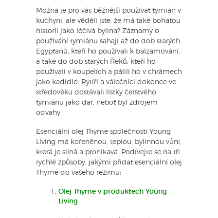
Možná je pro vás běžnější používat tymián v
kuchyni, ale věděli jste, že má také bohatou
historii jako léčivá bylina? Záznamy o
používání tymiánu sahají až do dob starých
Egypťanů, kteří ho používali k balzamování,
a také do dob starých Řeků, kteří ho
používali v koupelích a pálili ho v chrámech
jako kadidlo. Rytíři a válečníci dokonce ve
středověku dostávali lístky čerstvého
tymiánu jako dar, neboť byl zdrojem
odvahy.
Esenciální olej Thyme společnosti Young
Living má kořeněnou, teplou, bylinnou vůni,
která je silná a pronikavá. Podívejte se na tři
rychlé způsoby, jakými přidat esenciální olej
Thyme do vašeho režimu:
Olej Thyme v produktech Young
Living