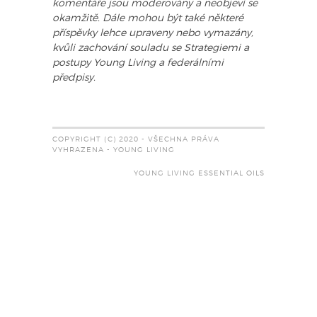
komentáře jsou moderovány a neobjeví se
okamžitě. Dále mohou být také některé
příspěvky lehce upraveny nebo vymazány,
kvůli zachování souladu se Strategiemi a
postupy Young Living a federálními
předpisy.
COPYRIGHT (C) 2020 - VŠECHNA PRÁVA
VYHRAZENA - YOUNG LIVING
YOUNG LIVING ESSENTIAL OILS