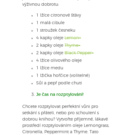
výživnou dobrotu:
1 lžíce citronové šťávy
1 malá cibule
1 stroužek česneku
4 kapky oleje
Lemon+
2 kapky oleje
Thyme+
2 kapky oleje
Black Pepper+
4 lžíce olivového oleje
1 lžíce medu
1 lžička hořčice (volitelné)
Sůl a pepř podle chuti
Je čas na rozptylování!
Chcete rozptylovat perfektní vůni pro
setkání s přáteli, nebo pro schoulení s
dobrou knihou? Vytvořte příjemné, lákavé
prostředí rozptylováním oleje Lemongrass,
Citronella, Peppermint a Thyme. Tato