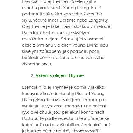
Esenciální olej Thyme můžete najít v
mnoha produktech Young Living, které
podporují váš režim zdravého životního
stylu, včetně Inner Defense nebo Longevity.
Olej Thyme je také hlavní složkou v metodě
Raindrop Technique a je skvělým
masážním olejem. Stimulující vlastnosti
oleje z tymiánu v olejích Young Living jsou
skvělým způsobem, jak podpořit pocit
bdělosti během vašeho režimu zdravého
životního stylu.
Vaření s olejem Thyme+
Esenciální olej Thyme+ je doma v jakékoli
kuchyni. Zkuste tento olej Plus od Young
Living zkombinovat s olejem Lemon+ pro
vynikající a výraznou marinádu na pečení –
tyto dvě chutě jsou perfektní kombinací!
Postupujte podle receptu níže a přidejte ke
kuřeti, tofu nebo vaší oblíbené zelenině, než
je budete péct v troubě, abyste vytvořili