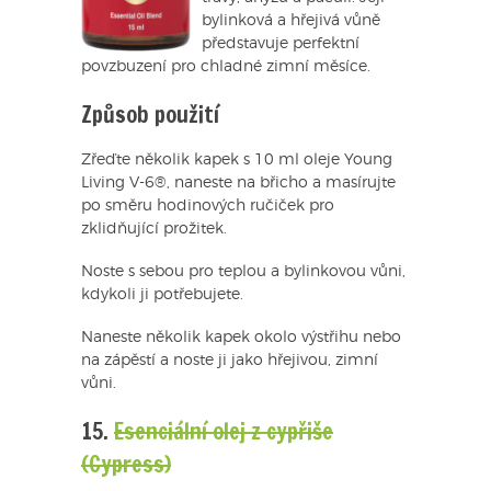
bylinková a hřejivá vůně
představuje perfektní
povzbuzení pro chladné zimní měsíce.
Způsob použití
Zřeďte několik kapek s 10 ml oleje Young
Living V-6®, naneste na břicho a masírujte
po směru hodinových ručiček pro
zklidňující prožitek.
Noste s sebou pro teplou a bylinkovou vůni,
kdykoli ji potřebujete.
Naneste několik kapek okolo výstřihu nebo
na zápěstí a noste ji jako hřejivou, zimní
vůni.
15.
Esenciální olej z cypřiše
(Cypress)