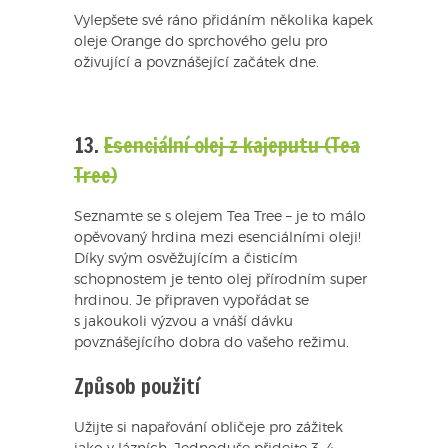
Vylepšete své ráno přidáním několika kapek
oleje Orange do sprchového gelu pro
oživující a povznášející začátek dne.
13.
Esenciální olej z kajeputu (Tea
Tree)
Seznamte se s olejem Tea Tree – je to málo
opěvovaný hrdina mezi esenciálními oleji!
Díky svým osvěžujícím a čisticím
schopnostem je tento olej přírodním super
hrdinou. Je připraven vypořádat se
s jakoukoli výzvou a vnáší dávku
povznášejícího dobra do vašeho režimu.
Způsob použití
Užijte si napařování obličeje pro zážitek