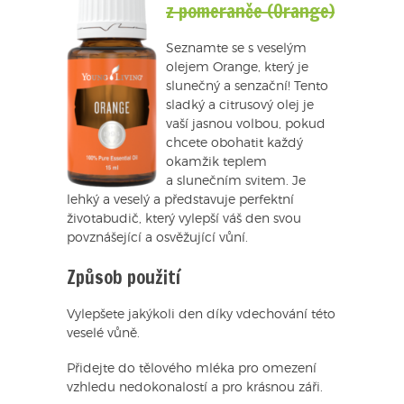
z pomeranče (Orange)
Seznamte se s veselým
olejem Orange, který je
slunečný a senzační! Tento
sladký a citrusový olej je
vaší jasnou volbou, pokud
chcete obohatit každý
okamžik teplem
a slunečním svitem. Je
lehký a veselý a představuje perfektní
životabudič, který vylepší váš den svou
povznášející a osvěžující vůní.
Způsob použití
Vylepšete jakýkoli den díky vdechování této
veselé vůně.
Přidejte do tělového mléka pro omezení
vzhledu nedokonalostí a pro krásnou záři.