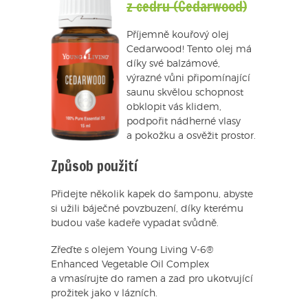
z cedru (Cedarwood)
Příjemně kouřový olej
Cedarwood! Tento olej má
díky své balzámové,
výrazné vůni připomínající
saunu skvělou schopnost
obklopit vás klidem,
podpořit nádherné vlasy
a pokožku a osvěžit prostor.
Způsob použití
Přidejte několik kapek do šamponu, abyste
si užili báječné povzbuzení, díky kterému
budou vaše kadeře vypadat svůdně.
Zřeďte s olejem Young Living V-6®
Enhanced Vegetable Oil Complex
a vmasírujte do ramen a zad pro ukotvující
prožitek jako v lázních.