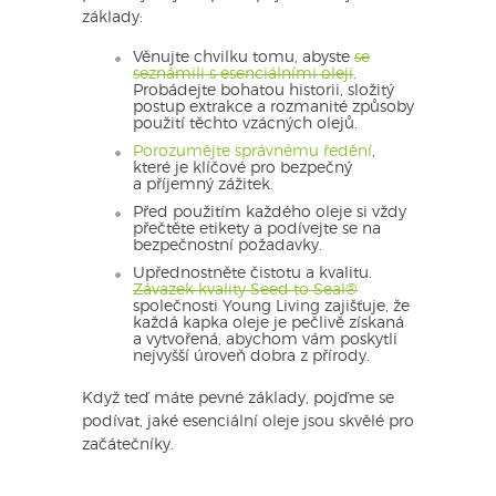
základy:
Věnujte chvilku tomu, abyste
se
seznámili s esenciálními oleji
.
Probádejte bohatou historii, složitý
postup extrakce a rozmanité způsoby
použití těchto vzácných olejů.
Porozumějte správnému ředění
,
které je klíčové pro bezpečný
a příjemný zážitek.
Před použitím každého oleje si vždy
přečtěte etikety a podívejte se na
bezpečnostní požadavky.
Upřednostněte čistotu a kvalitu.
Závazek kvality Seed to Seal®
společnosti Young Living zajišťuje, že
každá kapka oleje je pečlivě získaná
a vytvořená, abychom vám poskytli
nejvyšší úroveň dobra z přírody.
Když teď máte pevné základy, pojďme se
podívat, jaké esenciální oleje jsou skvělé pro
začátečníky.