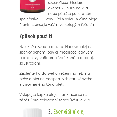
sebereflexe, hledáte
okamžik vnitřního klidu,
nebo pátráte po klidném
společníkovi, ukotvující a spletitá vůně oleje
Frankincense je vaším velkolepým řešením.
Způsob použití
Nalezněte svou podstatu. Naneste olej na
spánky během jógy či meditace, aby vám
pomohl vytvořit prostředí, které podporuje
soustředění.
Začleňte ho do svého večerního režimu
péče o pleť na podporu vzhledu zářivého
a vyrovnaného tónu pleti.
Vklepejte kapku oleje Frankincense na
zápěstí pro celodenní sebedůvěru a klid.
3.
Esenciální olej