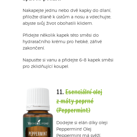
Nakapejte jednu nebo dvě kapky do dlaní,
přiložte dlaně k ústům a nosu a vdechujte,
abyste svůj život obohatili klidem.
Přidejte několik kapek této směsi do
hydratačního krému pro hebké, zářivé
zakončení.
Napusťte si vanu a přidejte 6–8 kapek směsi
pro zklidňující koupel.
11.
Esenciální olej
z máty peprné
(Peppermint)
Dodejte si elán díky oleji
Peppermint! Olej
Peppermint má svěží,