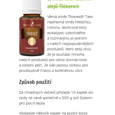
olejů Thieves®
Věrná směs Thieves®! Tato
nádherná směs hřebíčku,
citronu, skořicové kůry,
eukalyptu úzkolistého
a rozmarýnu je jedním
z našich nejpopulárnějších
produktů. Není tedy divu,
že je součástí mnoha
našich produktů pro úklid domácnosti
a osobní péči. Je vaší jasnou volbou pro
povzbudivě čistou a kořeněnou vůni.
Způsob použití
Za chladných večerů přidejte 10 kapek do
vody ve vaně společně s 300 g soli Epsom
pro pocit tepla.
Vklepejte několik kapek na pulsní body