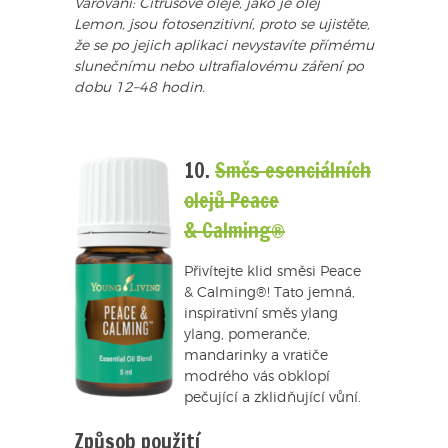
Varování: Citrusové oleje, jako je olej
Lemon, jsou fotosenzitivní, proto se ujistěte,
že se po jejich aplikaci nevystavíte přímému
slunečnímu nebo ultrafialovému záření po
dobu 12–48 hodin.
10.
Směs esenciálních
olejů Peace
& Calming®
Přivítejte klid směsi Peace
& Calming®! Tato jemná,
inspirativní směs ylang
ylang, pomeranče,
mandarinky a vratiče
modrého vás obklopí
pečující a zklidňující vůní.
Způsob použití