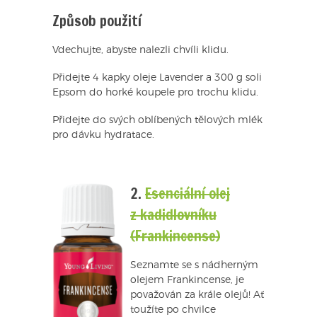
Způsob použití
Vdechujte, abyste nalezli chvíli klidu.
Přidejte 4 kapky oleje Lavender a 300 g soli
Epsom do horké koupele pro trochu klidu.
Přidejte do svých oblíbených tělových mlék
pro dávku hydratace.
2.
Esenciální olej
z kadidlovníku
(Frankincense)
Seznamte se s nádherným
olejem Frankincense, je
považován za krále olejů! Ať
toužíte po chvilce