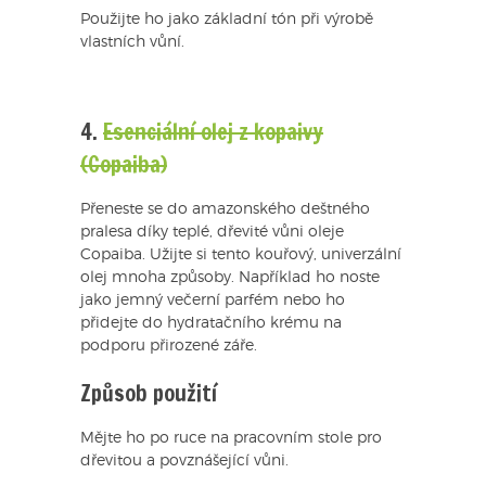
Použijte ho jako základní tón při výrobě
vlastních vůní.
4.
Esenciální olej z kopaivy
(Copaiba)
Přeneste se do amazonského deštného
pralesa díky teplé, dřevité vůni oleje
Copaiba. Užijte si tento kouřový, univerzální
olej mnoha způsoby. Například ho noste
jako jemný večerní parfém nebo ho
přidejte do hydratačního krému na
podporu přirozené záře.
Způsob použití
Mějte ho po ruce na pracovním stole pro
dřevitou a povznášející vůni.