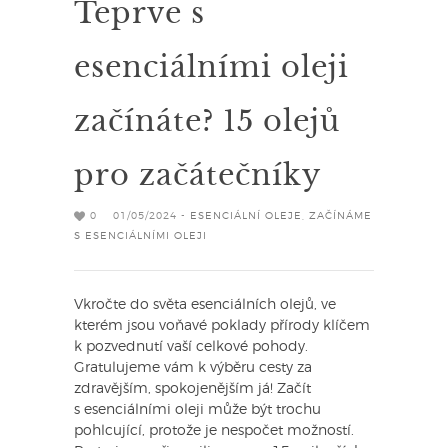
Teprve s
esenciálními oleji
začínáte? 15 olejů
pro začátečníky
0
01/05/2024 -
ESENCIÁLNÍ OLEJE
,
ZAČÍNÁME
S ESENCIÁLNÍMI OLEJI
Vkročte do světa esenciálních olejů, ve
kterém jsou voňavé poklady přírody klíčem
k pozvednutí vaší celkové pohody.
Gratulujeme vám k výběru cesty za
zdravějším, spokojenějším já! Začít
s esenciálními oleji může být trochu
pohlcující, protože je nespočet možností.