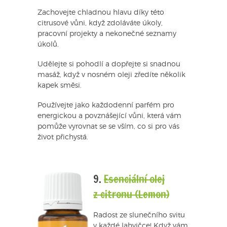
Zachovejte chladnou hlavu díky této
citrusové vůni, když zdoláváte úkoly,
pracovní projekty a nekonečné seznamy
úkolů.
Udělejte si pohodlí a dopřejte si snadnou
masáž, když v nosném oleji zředíte několik
kapek směsi.
Používejte jako každodenní parfém pro
energickou a povznášející vůni, která vám
pomůže vyrovnat se se vším, co si pro vás
život přichystá.
9.
Esenciální olej
z citronu (Lemon)
Radost ze slunečního svitu
v každé lahvičce! Když vám