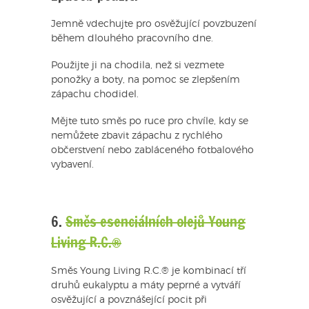
Jemně vdechujte pro osvěžující povzbuzení
během dlouhého pracovního dne.
Použijte ji na chodila, než si vezmete
ponožky a boty, na pomoc se zlepšením
zápachu chodidel.
Mějte tuto směs po ruce pro chvíle, kdy se
nemůžete zbavit zápachu z rychlého
občerstvení nebo zabláceného fotbalového
vybavení.
6.
Směs esenciálních olejů Young
Living R.C.®
Směs Young Living R.C.® je kombinací tří
druhů eukalyptu a máty peprné a vytváří
osvěžující a povznášející pocit při