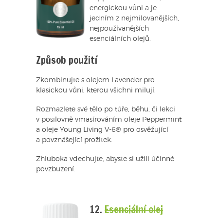
energickou vůni a je
jedním z nejmilovanějších,
nejpoužívanějších
esenciálních olejů.
Způsob použití
Zkombinujte s olejem Lavender pro
klasickou vůni, kterou všichni milují.
Rozmazlete své tělo po túře, běhu, či lekci
v posilovně vmasírováním oleje Peppermint
a oleje Young Living V-6® pro osvěžující
a povznášející prožitek.
Zhluboka vdechujte, abyste si užili účinné
povzbuzení.
12.
Esenciální olej