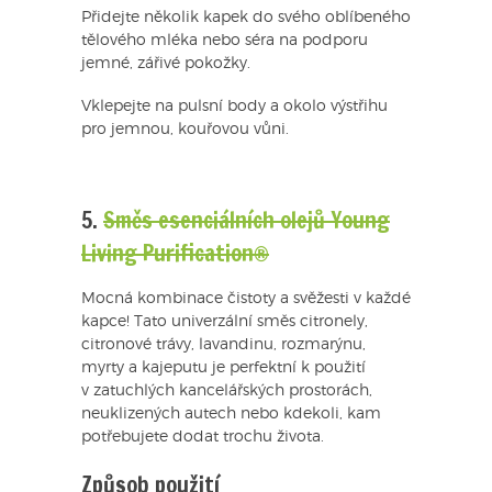
Přidejte několik kapek do svého oblíbeného
tělového mléka nebo séra na podporu
jemné, zářivé pokožky.
Vklepejte na pulsní body a okolo výstřihu
pro jemnou, kouřovou vůni.
5.
Směs esenciálních olejů Young
Living Purification®
Mocná kombinace čistoty a svěžesti v každé
kapce! Tato univerzální směs citronely,
citronové trávy, lavandinu, rozmarýnu,
myrty a kajeputu je perfektní k použití
v zatuchlých kancelářských prostorách,
neuklizených autech nebo kdekoli, kam
potřebujete dodat trochu života.
Způsob použití