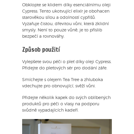
Obklopte se klidem díky esenciálnímu oleji
Cypress. Tento ukotvující elixír je obohacen
starověkou sílou a odolností cypřišů.
Vyzařuje čistou, dřevitou vůni, která zklidní
smysly. Není to pouze vůně, je to příslib
bezpečí a rovnováhy.
Způsob použití
Vylepšete svou péči o pleť díky oleji Cypress.
Přidejte do pleťových sér pro dodání záře.
Smíchejte s olejem Tea Tree a zhluboka
vdechujte pro obnovující, svěží vůni.
Přidejte několik kapek do svých oblíbených
produktů pro péči o vlasy na podporu
svůdně vypadajících kadeří.