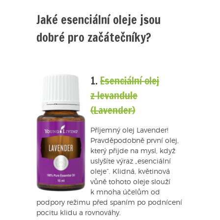
Jaké esenciální oleje jsou
dobré pro začátečníky?
1.
Esenciální olej
z levandule
(Lavender)
Příjemný olej Lavender!
Pravděpodobně první olej,
který přijde na mysl, když
uslyšíte výraz „esenciální
oleje“. Klidná, květinová
vůně tohoto oleje slouží
k mnoha účelům od
podpory režimu před spaním po podnícení
pocitu klidu a rovnováhy.