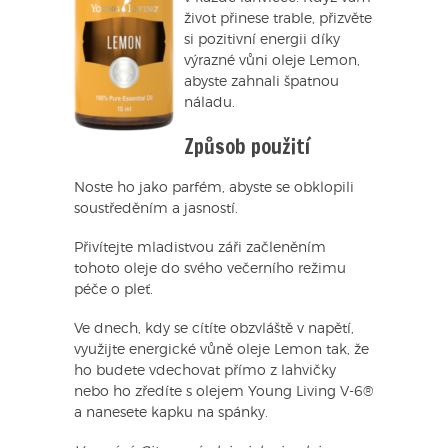
život přinese trable, přizvěte
si pozitivní energii díky
výrazné vůni oleje Lemon,
abyste zahnali špatnou
náladu.
Způsob použití
Noste ho jako parfém, abyste se obklopili
soustředěním a jasností.
Přivítejte mladistvou záři začleněním
tohoto oleje do svého večerního režimu
péče o pleť.
Ve dnech, kdy se cítíte obzvláště v napětí,
využijte energické vůně oleje Lemon tak, že
ho budete vdechovat přímo z lahvičky
nebo ho zředíte s olejem Young Living V-6®
a nanesete kapku na spánky.