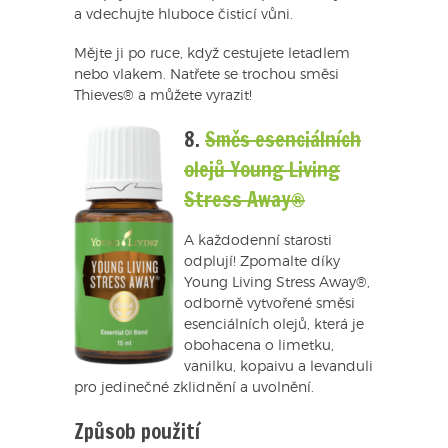
a vdechujte hluboce čisticí vůni.
Mějte ji po ruce, když cestujete letadlem
nebo vlakem. Natřete se trochou směsi
Thieves® a můžete vyrazit!
8.
Směs esenciálních
olejů Young Living
Stress Away®
A každodenní starosti
odplují! Zpomalte díky
Young Living Stress Away®,
odborně vytvořené směsi
esenciálních olejů, která je
obohacena o limetku,
vanilku, kopaivu a levanduli
pro jedinečné zklidnění a uvolnění.
Způsob použití