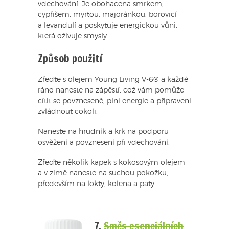
vdechování. Je obohacena smrkem,
cypřišem, myrtou, majoránkou, borovicí
a levandulí a poskytuje energickou vůni,
která oživuje smysly.
Způsob použití
Zřeďte s olejem Young Living V-6® a každé
ráno naneste na zápěstí, což vám pomůže
cítit se povzneseně, plni energie a připraveni
zvládnout cokoli.
Naneste na hrudník a krk na podporu
osvěžení a povznesení při vdechování.
Zřeďte několik kapek s kokosovým olejem
a v zimě naneste na suchou pokožku,
především na lokty, kolena a paty.
7.
Směs esenciálních