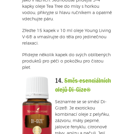
jako v lázních. Jednoduše přidejte 3–4
kapky oleje Tea Tree do mísy s horkou
vodou, přikryjte si hlavu ručníkem a opatrně
vdechujte páru.
Zřeďte 15 kapek v 10 ml oleje Young Living
V-6® a vmasírujte do těla pro jedinečnou
relaxaci.
Přidejte několik kapek do svých oblíbených
produktů pro péči o pokožku pro čistou
pleť.
14.
Směs esenciálních
olejů Di-Gize®
Seznamte se se směsí Di-
Gize®. Je exotickou
kombinací oleje z pelyňku,
zázvoru, máty peprné,
jalovce fenyklu, citronové
trávy, anýzu a pačuli. Její