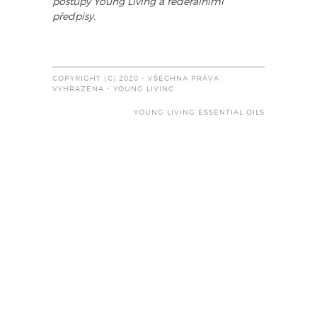
postupy Young Living a federálními
předpisy.
COPYRIGHT (C) 2020 - VŠECHNA PRÁVA
VYHRAZENA - YOUNG LIVING
YOUNG LIVING ESSENTIAL OILS