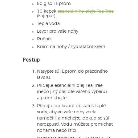
50 g soli Epsom
10 kapek
esenciálního oleje Tea Tree
(kajeput)
Teplá voda
Lavor pro vaše nohy
Ručník
Krém na nohy / hydratační krém
Postup
Nasypte sůl Epsom do prázdného
lavoru.
Přidejte esenciální olej Tea Tree
(nebo jiný olej dle vašeho výběru)
a promíchejte.
Přidejte do lavoru dostatek teplé
vody, abyste vaše nohy zcela
namočili, a míchejte, dokud se sůl
nerozpustí. Vodu můžete promíchat
nohama nebo lžicí.