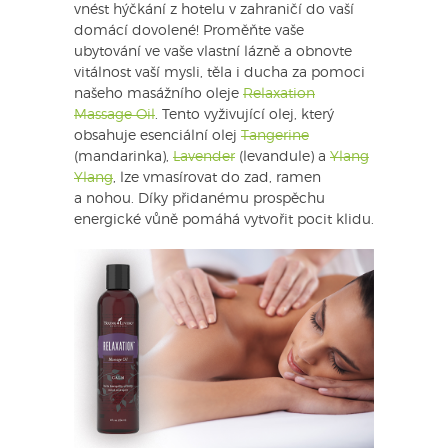
vnést hýčkání z hotelu v zahraničí do vaší
domácí dovolené! Proměňte vaše
ubytování ve vaše vlastní lázně a obnovte
vitálnost vaší mysli, těla i ducha za pomoci
našeho masážního oleje
Relaxation
Massage Oil
. Tento vyživující olej, který
obsahuje esenciální olej
Tangerine
(mandarinka),
Lavender
(levandule) a
Ylang
Ylang
, lze vmasírovat do zad, ramen
a nohou. Díky přidanému prospěchu
energické vůně pomáhá vytvořit pocit klidu.