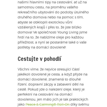
našimi hlavními tipy na cestování, ať už na
samotnou cestu, na proměnu vašeho
rekreačního ubytování do podoby útulného
druhého domova nebo na pomoc s tím,
abyste se obklopili exotickou vůní
vzdálených krajů i přes to, že jste blízko
domova! Ve společnosti Young Living jsme
hrdí na to, že nabízíme oleje pro každou
příležitost, a nyní se postaráme také o vaše
potřeby na domácí dovolené!
Cestujte v pohodlí
Všichni víme, že nejvíce stresující částí
jakékoli dovolené je cesta, a když přijde na
domácí dovolené, znamená to dlouhé
řízení, dopravní zácpy a zabavení dětí na
cestě. Pokud jde o nalezení oleje, který je
perfektní na cestování na domácí
dovolenou, jen málo jich je tak praktických
jako
Peace & Calming® Roll-On
díky svému