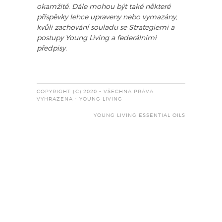
okamžitě. Dále mohou být také některé
příspěvky lehce upraveny nebo vymazány,
kvůli zachování souladu se Strategiemi a
postupy Young Living a federálními
předpisy.
COPYRIGHT (C) 2020 - VŠECHNA PRÁVA
VYHRAZENA - YOUNG LIVING
YOUNG LIVING ESSENTIAL OILS