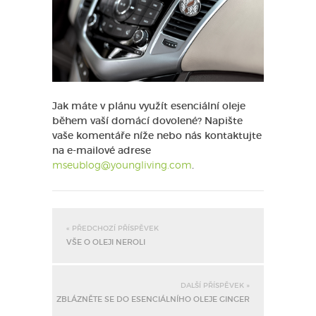
Jak máte v plánu využít esenciální oleje
během vaší domácí dovolené? Napište
vaše komentáře níže nebo nás kontaktujte
na e-mailové adrese
mseublog@youngliving.com
.
« PŘEDCHOZÍ PŘÍSPĚVEK
VŠE O OLEJI NEROLI
DALŠÍ PŘÍSPĚVEK »
ZBLÁZNĚTE SE DO ESENCIÁLNÍHO OLEJE GINGER