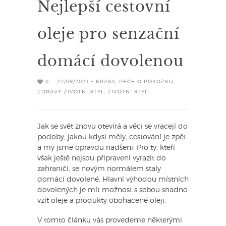
Nejlepší cestovní
oleje pro senzační
domácí dovolenou
0
27/09/2021 -
KRÁSA
,
PÉČE O POKOŽKU
,
ZDRAVÝ ŽIVOTNÍ STYL
,
ŽIVOTNÍ STYL
Jak se svět znovu otevírá a věci se vracejí do
podoby, jakou kdysi měly, cestování je zpět
a my jsme opravdu nadšeni. Pro ty, kteří
však ještě nejsou připraveni vyrazit do
zahraničí, se novým normálem staly
domácí dovolené. Hlavní výhodou místních
dovolených je mít možnost s sebou snadno
vzít oleje a produkty obohacené oleji.
V tomto článku vás provedeme některými