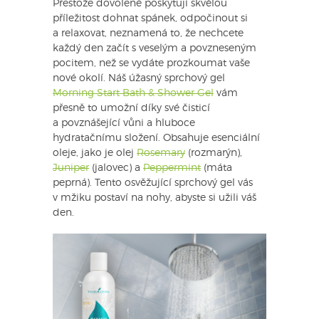
Přestože dovolené poskytují skvělou
příležitost dohnat spánek, odpočinout si
a relaxovat, neznamená to, že nechcete
každý den začít s veselým a povzneseným
pocitem, než se vydáte prozkoumat vaše
nové okolí. Náš úžasný sprchový gel
Morning Start Bath & Shower Gel
vám
přesně to umožní díky své čisticí
a povznášející vůni a hluboce
hydratačnímu složení. Obsahuje esenciální
oleje, jako je olej
Rosemary
(rozmarýn),
Juniper
(jalovec) a
Peppermint
(máta
peprná). Tento osvěžující sprchový gel vás
v mžiku postaví na nohy, abyste si užili váš
den.