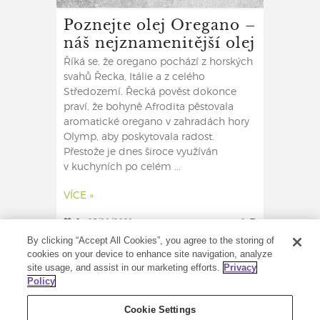
Poznejte olej Oregano –
náš nejznamenitější olej
Říká se, že oregano pochází z horských
svahů Řecka, Itálie a z celého
Středozemí. Řecká pověst dokonce
praví, že bohyně Afrodita pěstovala
aromatické oregano v zahradách hory
Olymp, aby poskytovala radost.
Přestože je dnes široce využíván
v kuchyních po celém ...
VÍCE »
0
25/11/2021
0
By clicking “Accept All Cookies”, you agree to the storing of
cookies on your device to enhance site navigation, analyze
site usage, and assist in our marketing efforts.
Privacy
Policy
Cookie Settings