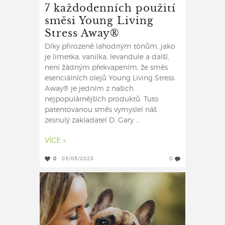
7 každodenních použití
směsi Young Living
Stress Away®
Díky přirozeně lahodným tónům, jako
je limetka, vanilka, levandule a další,
není žádným překvapením, že směs
esenciálních olejů Young Living Stress
Away® je jedním z našich
nejpopulárnějších produktů. Tuto
patentovanou směs vymyslel náš
zesnulý zakladatel D. Gary ...
VÍCE »
0
03/05/2023
0