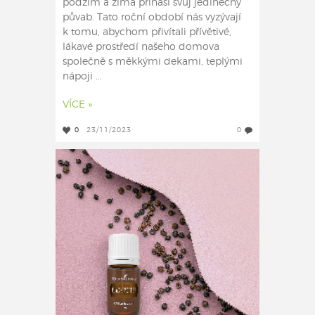
podzim a zima přináší svůj jedinečný
půvab. Tato roční období nás vyzývají
k tomu, abychom přivítali přívětivé,
lákavé prostředí našeho domova
společně s měkkými dekami, teplými
nápoji ...
VÍCE »
0
23/11/2023
0