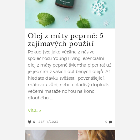
Olej z máty peprné: 5
zajímavých použití
Pokud jste jako většina z nás ve
společnosti Young Living, esenciální
olej z máty peprné (Mentha piperita) už
je jedním z vašich oblíbených olejů. Ať
hledáte dávku svěžesti, povznášející,
mátovou vůni, nebo chladivý doplněk
večerní masáže nohou na konci
dlouhého ...
VÍCE »
0
28/11/2023
0