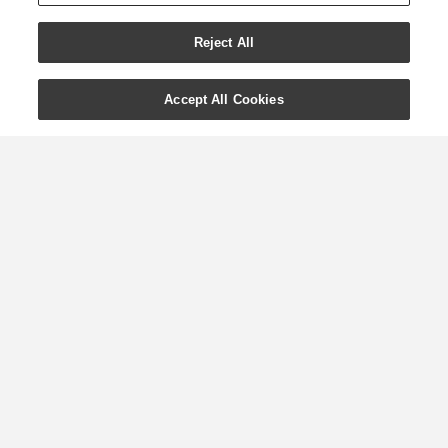
Reject All
Accept All Cookies
Zblázněte se do
esenciálního oleje
Ginger
Sezóna tepla a koření je tady, a když na
to pomyslíme, nemůžeme se dočkat,
až začneme využívat náš esenciální olej
Ginger (zázvor)! Rostlina zázvor, která je
pikantní a zároveň stimulující, pochází
z jihovýchodní Asie a typicky se pěstuje,
aby se její jedlé ...
VÍCE »