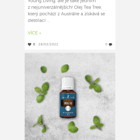
Young Living, ale je také jedním
z nejuniverzálnějších! Olej Tea Tree,
který pochází z Austrálie a získává se
destilací ...
VÍCE »
0
28/02/2022
0