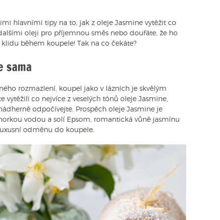
i hlavními tipy na to, jak z oleje Jasmine vytěžit co
 dalšími oleji pro příjemnou směs nebo doufáte, že ho
t klidu během koupele! Tak na co čekáte?
be sama
ého rozmazlení, koupel jako v lázních je skvělým
e vytěžili co nejvíce z veselých tónů oleje Jasmine,
nádherně odpočívejte. Prospěch oleje Jasmine je
 horkou vodou a solí Epsom, romantická vůně jasmínu
 luxusní odměnu do koupele.