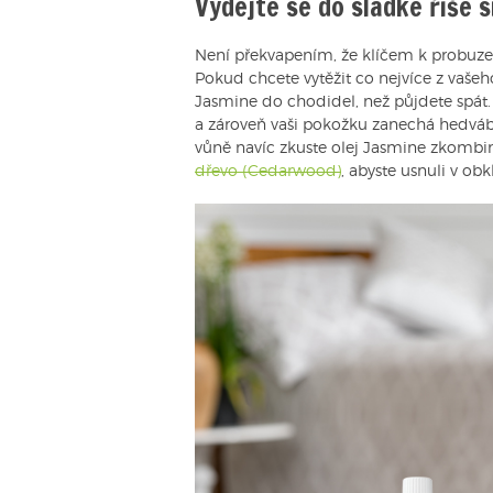
Vydejte se do sladké říše 
Není překvapením, že klíčem k probuzení
Pokud chcete vytěžit co nejvíce z vašeh
Jasmine do chodidel, než půjdete spát
a zároveň vaši pokožku zanechá hedváb
vůně navíc zkuste olej Jasmine zkombi
dřevo (Cedarwood)
, abyste usnuli v o