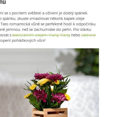
snů
 se s pocitem svěžesti a oživení je dobrý spánek.
o spánku, zkuste vmasírovat několik kapek oleje
. Tato romantická vůně se perfektně hodí k odpočinku
ně jemnou, než se zachumláte do peřin. Pro dávku
novat s
esenciálním olejem Ylang Ylang
nebo
cedrové
bklopení pohádkových vůní!