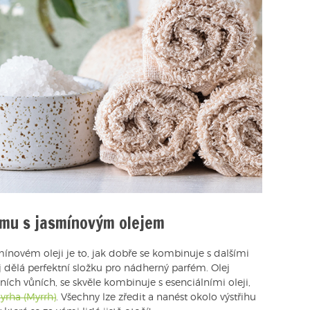
mu s jasmínovým olejem
ínovém oleji je to, jak dobře se kombinuje s dalšími
 dělá perfektní složku pro nádherný parfém. Olej
sních vůních, se skvěle kombinuje s esenciálními oleji,
yrha (Myrrh)
. Všechny lze zředit a nanést okolo výstřihu