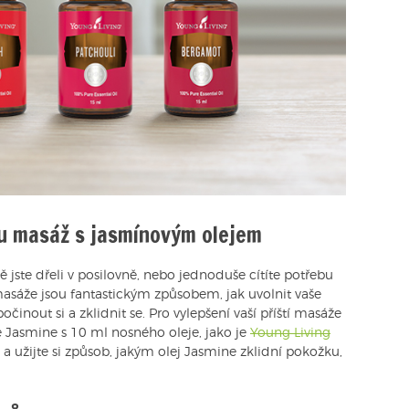
ou masáž s jasmínovým olejem
dě jste dřeli v posilovně, nebo jednoduše cítíte potřebu
masáže jsou fantastickým způsobem, jak uvolnit vaše
činout si a zklidnit se. Pro vylepšení vaší příští masáže
 Jasmine s 10 ml nosného oleje, jako je
Young Living
, a užijte si způsob, jakým olej Jasmine zklidní pokožku,