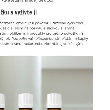
které se za vámi lidé jistě otočí!
ku a vyživte ji
 nezbytné, abyste vaši pokožku udržovali vyčištěnou,
 že olej Jasmine poskytuje sladkou a jemně
 vašimi oblíbenými produkty pro péči o pokožku na
ý rok. Podpořte vaši přirozenou záři přidáním kapky
o krému ráno i večer, nebo zkombinujte s tělovým