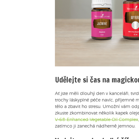
Udělejte si čas na magick
Ať jste měli dlouhý den v kanceláři, tvr
trochy láskyplné péče navíc, příjemné 
tělo a zbavit ho stresu. Umožní vám odpo
zkuste zkombinovat několik kapek oleje
V-6® Enhanced Vegetable Oil Complex
zatímco ji zanechá nádherně jemnou.