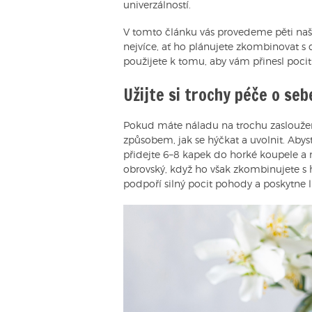
univerzálností.
V tomto článku vás provedeme pěti našim
nejvíce, ať ho plánujete zkombinovat s
použijete k tomu, aby vám přinesl poci
Užijte si trochy péče o se
Pokud máte náladu na trochu zasloužen
způsobem, jak se hýčkat a uvolnit. Abyst
přidejte 6–8 kapek do horké koupele a 
obrovský, když ho však zkombinujete s
podpoří silný pocit pohody a poskytne