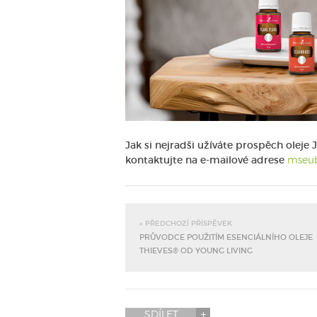
Jak si nejradši užíváte prospěch olej
kontaktujte na e-mailové adrese
mseub
« PŘEDCHOZÍ PŘÍSPĚVEK
PRŮVODCE POUŽITÍM ESENCIÁLNÍHO OLEJE
THIEVES® OD YOUNG LIVING
SDÍLET