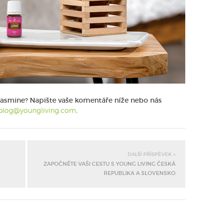
e Jasmine? Napište vaše komentáře níže nebo nás
log@youngliving.com
.
DALŠÍ PŘÍSPĚVEK »
ZAPOČNĚTE VAŠI CESTU S YOUNG LIVING ČESKÁ
REPUBLIKA A SLOVENSKO