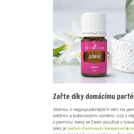
Zařte díky domácímu parfé
Jednou z nejpopulárnějších věcí na jasm
svěžími a květinovými vůněmi, což z něj
z jasmínu, který se často používá v luxu
jako je
pačuli (Patchouli)
Bergamot
a
m