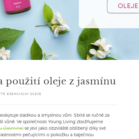
a použití oleje z jasmínu
TE ESENCIÁLNÍ OLEJE
 poskytuje sladkou a smyslnou vůni. Sbírá se ručně za
nější vůně. Ve společnosti Young Living zbožňujeme
nu (Jasmine)
se jeví jako obzvláště oblíbený díky své
vlastnostmi pečujícími o pokožku a báječnou