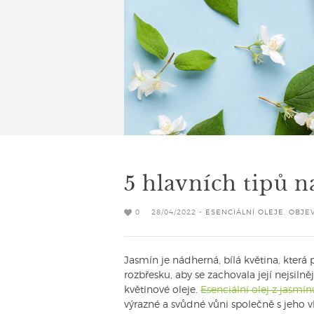
5 hlavních tipů n
0
28/04/2022 -
ESENCIÁLNÍ OLEJE
,
OBJEV
Jasmín je nádherná, bílá květina, která
rozbřesku, aby se zachovala její nejsil
květinové oleje.
Esenciální olej z jasmí
výrazné a svůdné vůni společně s jeho 