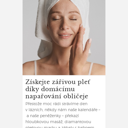
Získejte zářivou pleť
díky domácímu
napařování obličeje
Přestože moc rádi strávíme den
v lázních, někdy nám naše kalendáře –
a naše peněženky – překazí
hloubkovou masáž, diamantovou