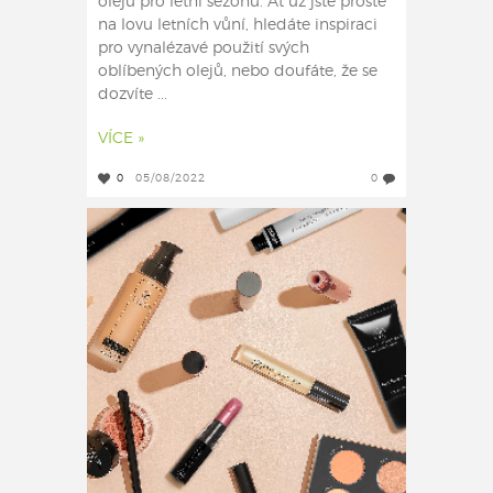
olejů pro letní sezónu. Ať už jste prostě
na lovu letních vůní, hledáte inspiraci
pro vynalézavé použití svých
oblíbených olejů, nebo doufáte, že se
dozvíte ...
VÍCE »
0
05/08/2022
0