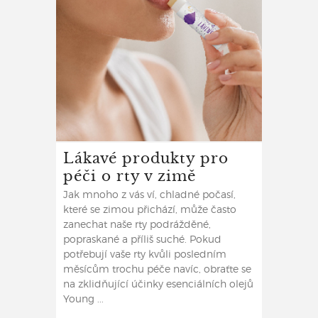
Lákavé produkty pro
péči o rty v zimě
Jak mnoho z vás ví, chladné počasí,
které se zimou přichází, může často
zanechat naše rty podrážděné,
popraskané a příliš suché. Pokud
potřebují vaše rty kvůli posledním
měsícům trochu péče navíc, obraťte se
na zklidňující účinky esenciálních olejů
Young ...