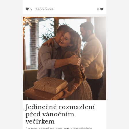
0
13/02/2023
0
Jedinečné rozmazlení
před vánočním
večírkem