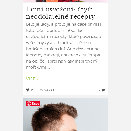
Letní osvěžení: čtyři
neodolatelné recepty
Léto je tady, a proto je na čase přivítat
toto roční období s několika
osvěžujícími recepty, které povznesou
vaše smysly a zchladí vás během
horkých letních dní. Ať máte chuť na
lahodný moktejl, chcete oživující sprej
na obličej, sprej na vlasy inspirovaný
mořskými ...
VÍCE »
0
17/07/2023
0
Save