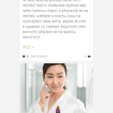
Je tady sezóna spousty vánočních
večírků! Než si obléknete blyštivé šaty
nebo Santovu čepici a připravíte se na
večírek, udělejte si trochu času na
rozmazlení sebe sama, abyste se cítili
a vypadali co nejlépe. Abychom vám
pomohli připravit se na sezónu
vánočních ...
VÍCE »
0
09/12/2022
0