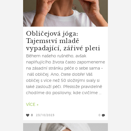
Obličejová jóga:
Tajemství mladě
vypadající, zářivé pleti
Během našeho rušného, avšak
naplňujícího života často zapomeneme
na zásadní stránku péče o sebe sama –
náš obličej. Ano, čtete dobře! Váš
obličej s více než 50 složitými svaly si
také zaslouží péči. Přestože pravidelně
chodíme do posilovny, kde cvičíme ...
VÍCE »
0
23/10/2023
0