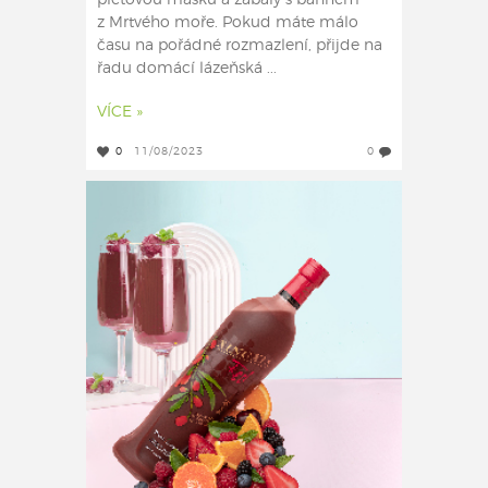
pleťovou masku a zábaly s bahnem
z Mrtvého moře. Pokud máte málo
času na pořádné rozmazlení, přijde na
řadu domácí lázeňská ...
VÍCE »
0
11/08/2023
0