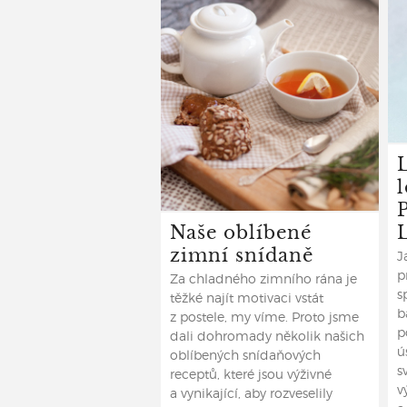
l
Naše oblíbené
zimní snídaně
J
p
Za chladného zimního rána je
s
těžké najít motivaci vstát
b
z postele, my víme. Proto jsme
p
dali dohromady několik našich
ú
oblíbených snídaňových
s
receptů, které jsou výživné
v
a vynikající, aby rozveselily