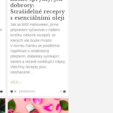
dobroty:
Strašidelné recepty
s esenciálními oleji
Jak se blíží Halloween, jsme
er
připraveni vyčarovat v našem
kotlíku několik receptů, ze
kterých vás bude mrazit.
V tomto článku se podělíme
například o strašidelný
předkrm, ďábelsky vynikající
dezert a vtíravě osvěžující nápoj.
Všechny recepty jsou
obohacené ...
VÍCE »
0
28/09/2023
0