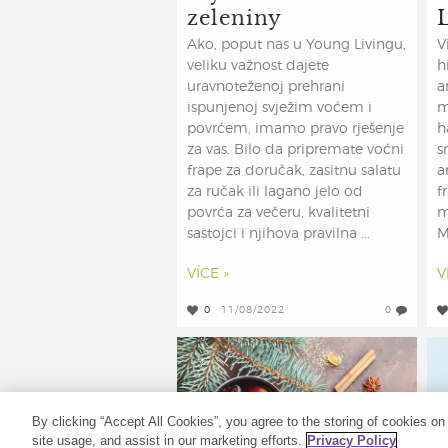
zeleniny
Ako, poput nas u Young Livingu,
V
veliku važnost dajete
h
uravnoteženoj prehrani
a
ispunjenoj svježim voćem i
m
povrćem, imamo pravo rješenje
h
za vas. Bilo da pripremate voćni
s
frape za doručak, zasitnu salatu
a
za ručak ili lagano jelo od
f
povrća za večeru, kvalitetni
m
sastojci i njihova pravilna ...
M
VÍCE »
V
0
11/08/2022
0
By clicking “Accept All Cookies”, you agree to the storing of cookies on
site usage, and assist in our marketing efforts.
Privacy Policy