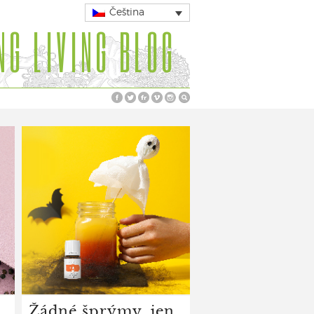
Čeština
NG LIVING BLOG
Žádné šprýmy, jen