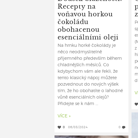
Recepty na
voňavou horkou
čokoládu
P
obohacenou
s
esenciálními oleji
e
(
Na hrnku horké čokolády je
z
něco neodmyslitelně
h
příjemného především během
p
chladnějších měsíců. Co
n
kdybychom vám ale řekli, že
m
tento klasický nápoj můžete
d
pozvednout do nových výšek
tím, že ho obohatíte o lahodné
V
vůně esenciálních olejů?
Přidejte se k nám ...
VÍCE »
0
06/03/2024
0