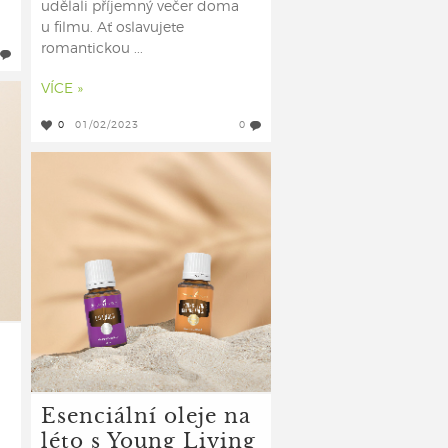
udělali příjemný večer doma
u filmu. Ať oslavujete
romantickou ...
VÍCE »
0
01/02/2023
0
Esenciální oleje na
léto s Young Living