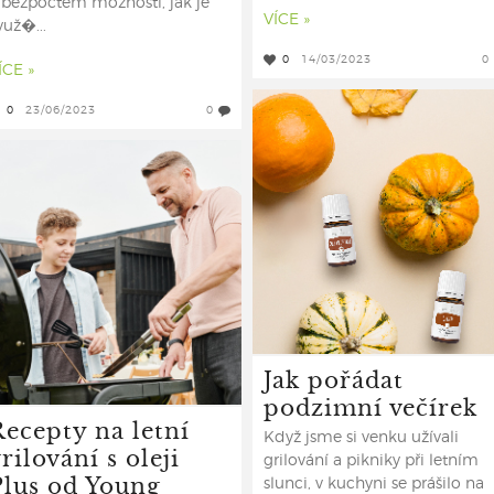
 bezpočtem možností, jak je
VÍCE »
yuž�...
0
14/03/2023
0
ÍCE »
0
23/06/2023
0
Jak pořádat
podzimní večírek
Recepty na letní
Když jsme si venku užívali
rilování s oleji
grilování a pikniky při letním
Plus od Young
slunci, v kuchyni se prášilo na