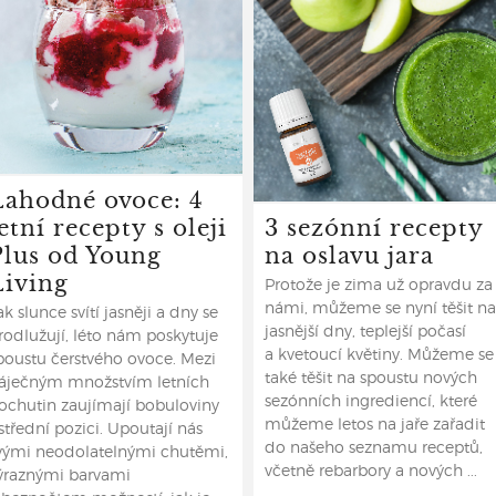
Lahodné ovoce: 4
etní recepty s oleji
3 sezónní recepty
Plus od Young
na oslavu jara
Living
Protože je zima už opravdu za
námi, můžeme se nyní těšit na
ak slunce svítí jasněji a dny se
jasnější dny, teplejší počasí
rodlužují, léto nám poskytuje
a kvetoucí květiny. Můžeme se
poustu čerstvého ovoce. Mezi
také těšit na spoustu nových
áječným množstvím letních
sezónních ingrediencí, které
ochutin zaujímají bobuloviny
můžeme letos na jaře zařadit
střední pozici. Upoutají nás
do našeho seznamu receptů,
vými neodolatelnými chutěmi,
včetně rebarbory a nových ...
ýraznými barvami