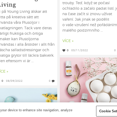
Living
trouby. Teď, když se počasí
ochladilo a začalo padat listí, j
i på Young Living älskar att
na čase začít si znovu užívat
itta på kreativa sätt att
vaření. Jak jinak se podělit
nvända våra Plusoljor i
o vaše vzrušení než pořádání
atlagningen. Tack vare deras
malého podzimního ...
ärligt fruktiga och örtiga
maker kan Plusoljorna
VÍCE »
nvändas i alla årstider i allt från
räscha salladsdressingar och
0
03/11/2022
0
atiga grytor till läckra bakverk.
en eftersom vi är ...
ÍCE »
0
08/09/2022
0
 your device to enhance site navigation, analyze
Cookie Set