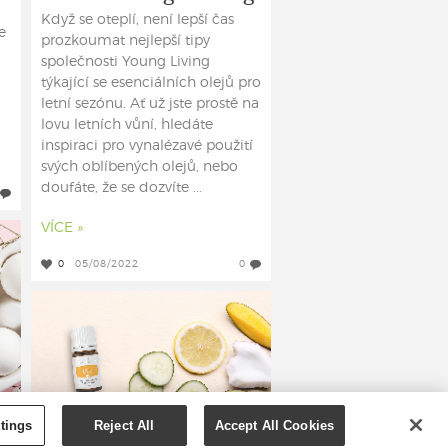
Když se oteplí, není lepší čas
e
prozkoumat nejlepší tipy
společnosti Young Living
týkající se esenciálních olejů pro
m
letní sezónu. Ať už jste prostě na
lovu letních vůní, hledáte
inspiraci pro vynalézavé použití
svých oblíbených olejů, nebo
doufáte, že se dozvíte ...
VÍCE »
0
05/08/2022
0
tings
Reject All
Accept All Cookies