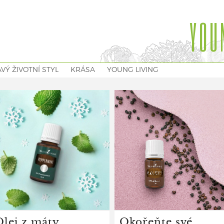
YOU
VÝ ŽIVOTNÍ STYL
KRÁSA
YOUNG LIVING
Olej z máty
Okořeňte své