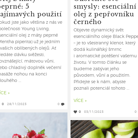
peprné: 5
smysly: esenciální
zajímavých použití
olej z pepřovníku
černého
okud jste jako většina z nás ve
polečnosti Young Living,
Objevte dynamický svět
senciální olej z máty peprné
esenciálního oleje Black Pepp
Mentha piperita) už je jedním
– je to všestranný klenot, který
 vašich oblíbených olejů. Ať
dodá kulinářský šmrnc
ledáte dávku svěžesti,
i aromatické potěšení vašemu
ovznášející, mátovou vůni,
životu. V tomto článku se
ebo chladivý doplněk večerní
budeme zabývat jeho
asáže nohou na konci
původem, vůní a použitím.
louhého ...
Přidejte se k nám, abyste
poznali potenciál tohoto ...
ÍCE »
VÍCE »
0
28/11/2023
0
0
03/11/2023
0