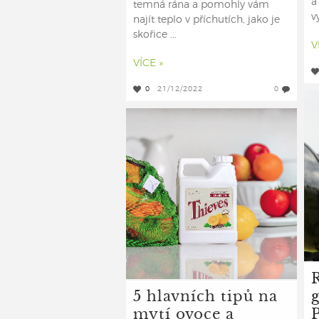
a
temná rána a pomohly vám
v
najít teplo v příchutích, jako je
skořice ...
V
VÍCE »
0
21/12/2022
0
5 hlavních tipů na
g
mytí ovoce a