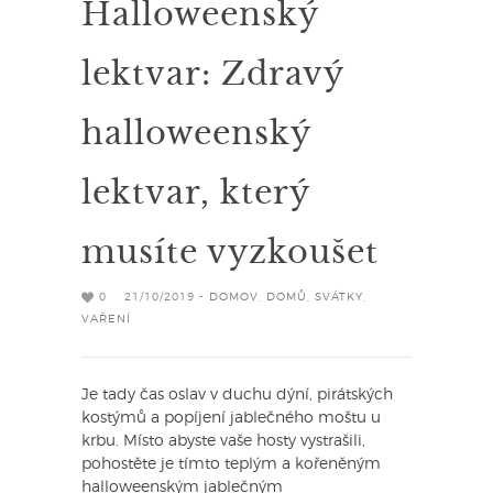
Halloweenský
lektvar: Zdravý
halloweenský
lektvar, který
musíte vyzkoušet
0
21/10/2019 -
DOMOV
,
DOMŮ
,
SVÁTKY
,
VAŘENÍ
Je tady čas oslav v duchu dýní, pirátských
kostýmů a popíjení jablečného moštu u
krbu. Místo abyste vaše hosty vystrašili,
pohostěte je tímto teplým a kořeněným
halloweenským jablečným