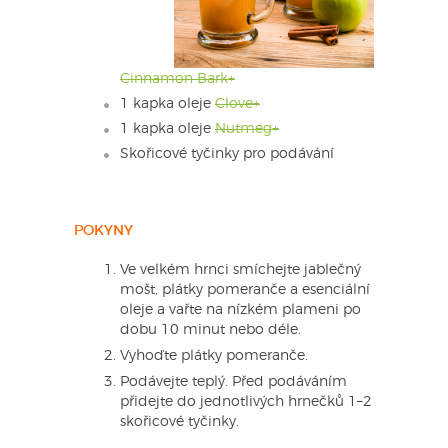
Cinnamon Bark+
1 kapka oleje
Clove+
1 kapka oleje
Nutmeg+
Skořicové tyčinky pro podávání
POKYNY
Ve velkém hrnci smíchejte jablečný
mošt, plátky pomeranče a esenciální
oleje a vařte na nízkém plameni po
dobu 10 minut nebo déle.
Vyhoďte plátky pomeranče.
Podávejte teplý. Před podáváním
přidejte do jednotlivých hrnečků 1–2
skořicové tyčinky.