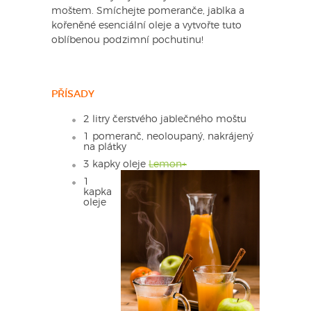
moštem. Smíchejte pomeranče, jablka a
kořeněné esenciální oleje a vytvořte tuto
oblíbenou podzimní pochutinu!
PŘÍSADY
2 litry čerstvého jablečného moštu
1 pomeranč, neoloupaný, nakrájený
na plátky
3 kapky oleje
Lemon+
1
kapka
oleje