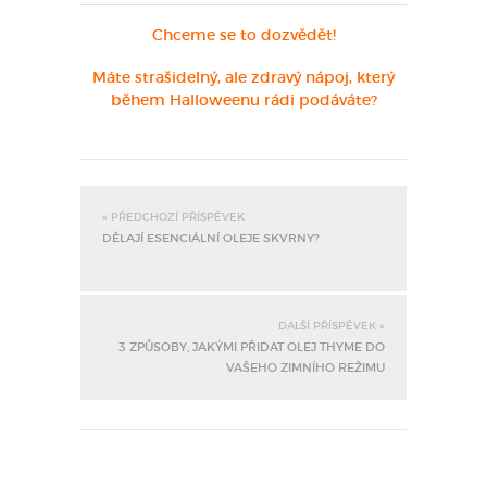
Chceme se to dozvědět!
Máte strašidelný, ale zdravý nápoj, který
během Halloweenu rádi podáváte?
« PŘEDCHOZÍ PŘÍSPĚVEK
DĚLAJÍ ESENCIÁLNÍ OLEJE SKVRNY?
DALŠÍ PŘÍSPĚVEK »
3 ZPŮSOBY, JAKÝMI PŘIDAT OLEJ THYME DO
VAŠEHO ZIMNÍHO REŽIMU