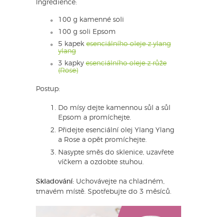
Ingredience:
100 g kamenné soli
100 g soli Epsom
5 kapek
esenciálního oleje z ylang
ylang
3 kapky
esenciálního oleje z růže
(Rose)
Postup:
Do mísy dejte kamennou sůl a sůl
Epsom a promíchejte.
Přidejte esenciální olej Ylang Ylang
a Rose a opět promíchejte.
Nasypte směs do sklenice, uzavřete
víčkem a ozdobte stuhou.
Skladování:
Uchovávejte na chladném,
tmavém místě. Spotřebujte do 3 měsíců.