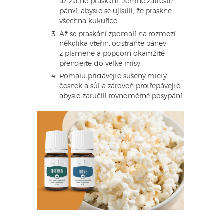
až začne praskání. Jemně zatřeste
pánví, abyste se ujistili, že praskne
všechna kukuřice.
Až se praskání zpomalí na rozmezí
několika vteřin, odstraňte pánev
z plamene a popcorn okamžitě
přendejte do velké mísy.
Pomalu přidávejte sušený mletý
česnek a sůl a zároveň protřepávejte,
abyste zaručili rovnoměrné posypání.