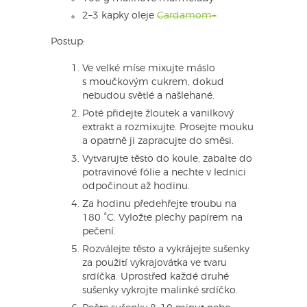
2–3 kapky oleje
Cardamom+
Postup:
Ve velké míse mixujte máslo
s moučkovým cukrem, dokud
nebudou světlé a našlehané.
Poté přidejte žloutek a vanilkový
extrakt a rozmixujte. Prosejte mouku
a opatrně ji zapracujte do směsi.
Vytvarujte těsto do koule, zabalte do
potravinové fólie a nechte v lednici
odpočinout až hodinu.
Za hodinu předehřejte troubu na
180 °C. Vyložte plechy papírem na
pečení.
Rozválejte těsto a vykrájejte sušenky
za použití vykrajovátka ve tvaru
srdíčka. Uprostřed každé druhé
sušenky vykrojte malinké srdíčko.