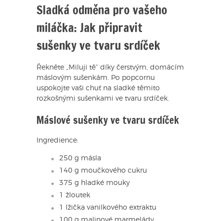
Sladká odměna pro vašeho
miláčka: Jak připravit
sušenky ve tvaru srdíček
Řekněte „Miluji tě“ díky čerstvým, domácím
máslovým sušenkám. Po popcornu
uspokojte vaši chuť na sladké těmito
rozkošnými sušenkami ve tvaru srdíček.
Máslové sušenky ve tvaru srdíček
Ingredience:
250 g másla
140 g moučkového cukru
375 g hladké mouky
1 žloutek
1 lžička vanilkového extraktu
100 g malinové marmelády