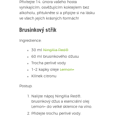
Přivítejte 14. února vašeho hosta
vynikajícím, osvěžujícím koktejlem bez
alkoholu, přiťukněte si a připijte si na lásku
ve všech jejích krásných formách!
Brusinkový střik
Ingredience:
30 ml
NingXia Red®
60 ml brusinkového džusu
Trocha perlivé vody
1–2 kapky oleje
Lemon+
Klínek citronu
Postup:
Nalijte nápoj NingXia Red®,
brusinkový džus a esenciální olej
Lemon+ do velké sklenice na víno.
Přidejte trochu perlivé vody.