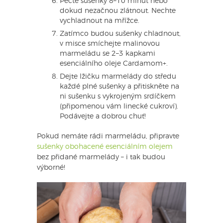
Pečte sušenky 8–10 minut nebo
dokud nezačnou zlátnout. Nechte
vychladnout na mřížce.
Zatímco budou sušenky chladnout,
v misce smíchejte malinovou
marmeládu se 2–3 kapkami
esenciálního oleje Cardamom+.
Dejte lžičku marmelády do středu
každé plné sušenky a přitiskněte na
ni sušenku s vykrojeným srdíčkem
(připomenou vám linecké cukroví).
Podávejte a dobrou chuť!
Pokud nemáte rádi marmeládu, připravte
sušenky obohacené esenciálním olejem
bez přidané marmelády – i tak budou
výborné!