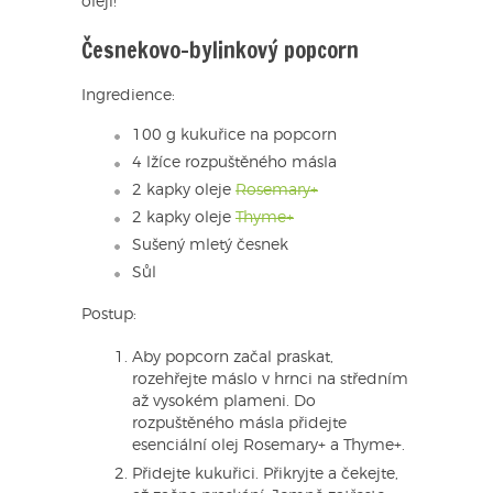
oleji!
Česnekovo-bylinkový popcorn
Ingredience:
100 g kukuřice na popcorn
4 lžíce rozpuštěného másla
2 kapky oleje
Rosemary+
2 kapky oleje
Thyme+
Sušený mletý česnek
Sůl
Postup:
Aby popcorn začal praskat,
rozehřejte máslo v hrnci na středním
až vysokém plameni. Do
rozpuštěného másla přidejte
esenciální olej Rosemary+ a Thyme+.
Přidejte kukuřici. Přikryjte a čekejte,