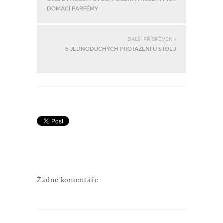
DOMÁCÍ PARFÉMY
DALŠÍ PŘÍSPĚVEK »
6 JEDNODUCHÝCH PROTAŽENÍ U STOLU
Žádné komentáře