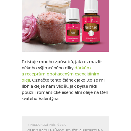
Existuje mnoho způsobů, jak rozmazlit
někoho výjimečného díky
dárkům
a receptům obohaceným esenciálními
oleji
. Označte tento článek jako „to se mi
líbí“ a dejte nám vědět, jak byste rádi
použili romantické esenciální oleje na Den
svatého Valentýna.
« PŘEDCHOZÍ PŘÍSPĚVEK
OLEJ Z PAČULI: PŮVOD, POUŽITÍ A RECEPTY NA