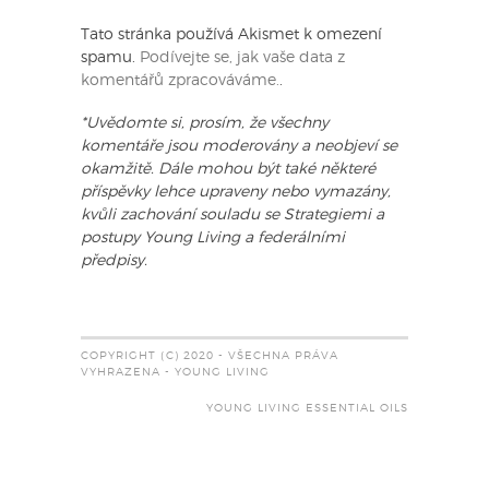
Tato stránka používá Akismet k omezení
spamu.
Podívejte se, jak vaše data z
komentářů zpracováváme.
.
*Uvědomte si, prosím, že všechny
komentáře jsou moderovány a neobjeví se
okamžitě. Dále mohou být také některé
příspěvky lehce upraveny nebo vymazány,
kvůli zachování souladu se Strategiemi a
postupy Young Living a federálními
předpisy.
COPYRIGHT (C) 2020 - VŠECHNA PRÁVA
VYHRAZENA - YOUNG LIVING
YOUNG LIVING ESSENTIAL OILS