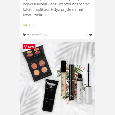
nejvyšší kvalitu, což umožní bezpečnou
lokální aplikaci. Když přijde na naši
kosmetickou ...
VÍCE »
0
20/05/2022
0
Save