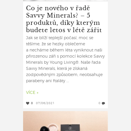
Co je nového v řadě
Savvy Minerals? – 5
produktů, díky kterým
budete letos v létě zářit
Jak se blíží teplejší počasí, moc se
těšíme, že se hezky oblečeme
a necháme během léta vyniknout naši
přirozenou záři s pomocí kolekce Savvy
Minerals by Young Living®. Naše řada
Savvy Minerals, která je získaná
zodpovědným způsobem, neobsahuje
parabeny ani ftaláty ...
VÍCE »
0
07/06/2021
0