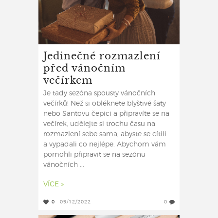
Jedinečné rozmazlení
před vánočním
večírkem
Je tady sezóna spousty vánočních
večírků! Než si obléknete blyštivé šaty
nebo Santovu čepici a připravíte se na
večírek, udělejte si trochu času na
rozmazlení sebe sama, abyste se cítili
a vypadali co nejlépe. Abychom vám
pomohli připravit se na sezónu
vánočních ...
VÍCE »
0
09/12/2022
0