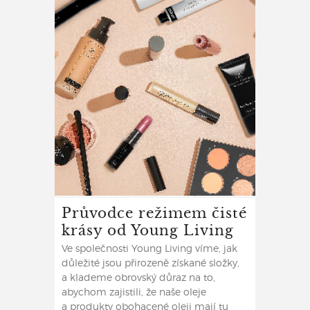
Průvodce režimem čisté
krásy od Young Living
Ve společnosti Young Living víme, jak
důležité jsou přirozeně získané složky,
a klademe obrovský důraz na to,
abychom zajistili, že naše oleje
a produkty obohacené oleji mají tu