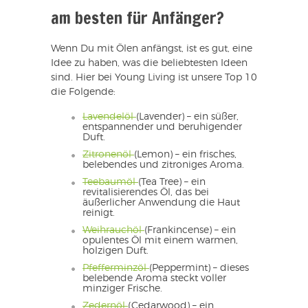
am besten für Anfänger?
Wenn Du mit Ölen anfängst, ist es gut, eine
Idee zu haben, was die beliebtesten Ideen
sind. Hier bei Young Living ist unsere Top 10
die Folgende:
Lavendelöl
(Lavender) – ein süßer,
entspannender und beruhigender
Duft.
Zitronenöl
(Lemon) – ein frisches,
belebendes und zitroniges Aroma.
Teebaumöl
(Tea Tree) – ein
revitalisierendes Öl, das bei
äußerlicher Anwendung die Haut
reinigt.
Weihrauchöl
(Frankincense) – ein
opulentes Öl mit einem warmen,
holzigen Duft.
Pfefferminzöl
(Peppermint) – dieses
belebende Aroma steckt voller
minziger Frische.
Zedernöl
(Cedarwood) – ein