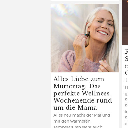
R
Alles Liebe zum
Muttertag: Das
H
perfekte Wellness-
g
Wochenende rund
S
um die Mama
S
i
Alles neu macht der Mai und
S
mit den wärmeren
d
Temperaturen steht auch