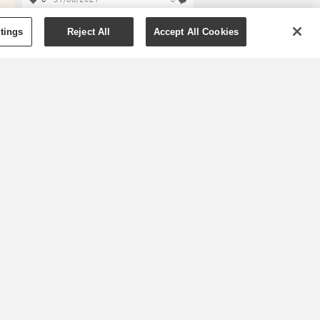
0
31/08/2021
0
tings
Reject All
Accept All Cookies
t
n?
,