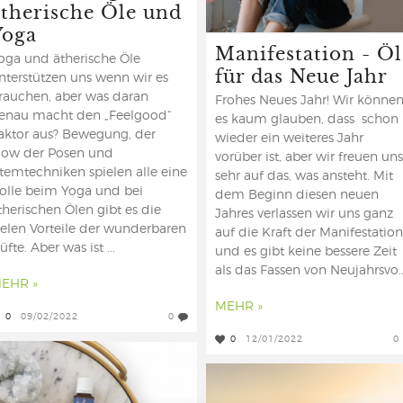
ätherische Öle und
Yoga
Manifestation - Öl
oga und ätherische Öle
für das Neue Jahr
nterstützen uns wenn wir es
rauchen, aber was daran
Frohes Neues Jahr! Wir könne
enau macht den „Feelgood“
es kaum glauben, dass schon
aktor aus? Bewegung, der
wieder ein weiteres Jahr
low der Posen und
vorüber ist, aber wir freuen uns
temtechniken spielen alle eine
sehr auf das, was ansteht. Mit
olle beim Yoga und bei
dem Beginn diesen neuen
therischen Ölen gibt es die
Jahres verlassen wir uns ganz
ielen Vorteile der wunderbaren
auf die Kraft der Manifestation
üfte. Aber was ist ...
und es gibt keine bessere Zeit
als das Fassen von Neujahrsvo..
EHR »
MEHR »
0
09/02/2022
0
0
12/01/2022
0