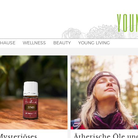
YOU
HAUSE
WELLNESS
BEAUTY
YOUNG LIVING
Mysteriöses
Ätherische Öle un