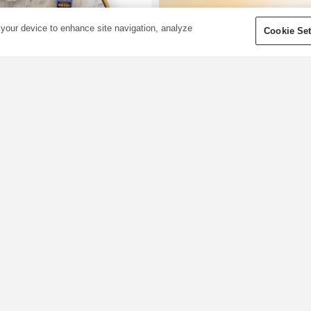
 your device to enhance site navigation, analyze
Cookie Set
Neues Jahr, neue
le - 5 fantastische
Nutze den Tag mit
Ölmischungen zur
Garys „Great Day“
Unterstützung
Protokoll
Deiner
Bist Du je aufgewacht und has
Neujahrsvorsätze
Dich unaufhaltsam und bereit
gefühlt, den Tag voll zu nutze
021 ist endlich da und damit
Vielleicht kennst Du jemanden
ommt auch die Gelegenheit,
der diese Energie und das
eue aufregende Vorsätze zu
Selbstbewusstsein schon am
achen. Bei Young Living sind
frühen Morgen ausstrahlt. Ob
ir stolz auf unsere
Du ein Morgenmensch bist