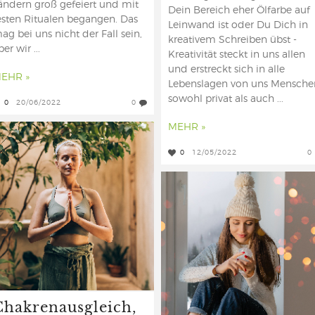
ändern groß gefeiert und mit
Dein Bereich eher Ölfarbe auf
esten Ritualen begangen. Das
Leinwand ist oder Du Dich in
ag bei uns nicht der Fall sein,
kreativem Schreiben übst -
ber wir ...
Kreativität steckt in uns allen
und erstreckt sich in alle
EHR »
Lebenslagen von uns Mensche
sowohl privat als auch ...
0
20/06/2022
0
MEHR »
0
12/05/2022
0
Chakrenausgleich,