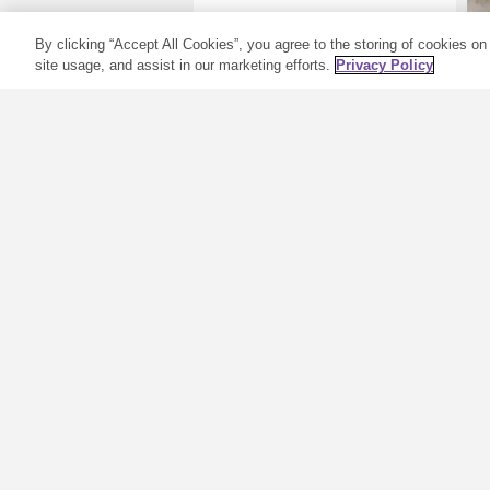
0
18/10/2021
0
By clicking “Accept All Cookies”, you agree to the storing of cookies on
site usage, and assist in our marketing efforts.
Privacy Policy
Ö
2
k
n
m
w