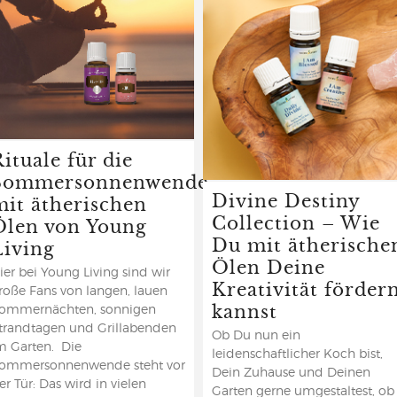
ituale für die
Sommersonnenwende
Divine Destiny
mit ätherischen
Collection – Wie
Ölen von Young
Du mit ätherische
Living
Ölen Deine
ier bei Young Living sind wir
Kreativität förder
roße Fans von langen, lauen
kannst
ommernächten, sonnigen
trandtagen und Grillabenden
Ob Du nun ein
m Garten. Die
leidenschaftlicher Koch bist,
ommersonnenwende steht vor
Dein Zuhause und Deinen
er Tür: Das wird in vielen
Garten gerne umgestaltest, ob