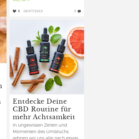
MEHR »
0
28/07/2022
0
n
n
Entdecke Deine
CBD Routine für
mehr Achtsamkeit
In ungewissen Zeiten und
Momenten des Umbruchs
sehnen wir uns alle nach etwas