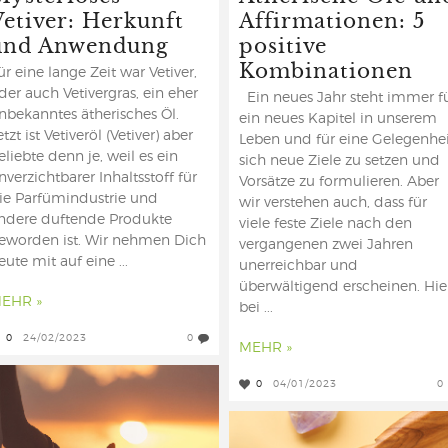
Vetiver: Herkunft
Affirmationen: 5
und Anwendung
positive
Kombinationen
ür eine lange Zeit war Vetiver,
der auch Vetivergras, ein eher
Ein neues Jahr steht immer f
nbekanntes ätherisches Öl.
ein neues Kapitel in unserem
etzt ist Vetiveröl (Vetiver) aber
Leben und für eine Gelegenhei
eliebte denn je, weil es ein
sich neue Ziele zu setzen und
nverzichtbarer Inhaltsstoff für
Vorsätze zu formulieren. Aber
ie Parfümindustrie und
wir verstehen auch, dass für
ndere duftende Produkte
viele feste Ziele nach den
eworden ist. Wir nehmen Dich
vergangenen zwei Jahren
eute mit auf eine ...
unerreichbar und
überwältigend erscheinen. Hie
EHR »
bei ...
0
24/02/2023
0
MEHR »
0
04/01/2023
0