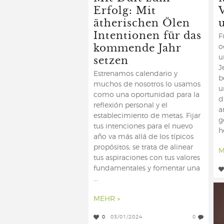
Erfolg: Mit
ätherischen Ölen
Intentionen für das
F
kommende Jahr
o
setzen
u
J
Estrenamos calendario y
b
muchos de nosotros lo usamos
u
como una oportunidad para la
d
reflexión personal y el
a
establecimiento de metas. Fijar
g
tus intenciones para el nuevo
h
año va más allá de los típicos
propósitos; se trata de alinear
M
tus aspiraciones con tus valores
fundamentales y fomentar una
...
MEHR »
0
03/01/2024
0