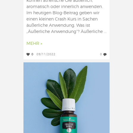
können ätherische Öle äußerlich,
aromatisch oder innerlich anwenden.
Im heutigen Blog-Beitrag geben wir
einen kleinen Crash Kurs in Sachen
äußerliche Anwendung. Was ist
„Äußerliche Anwendung“? Äußerliche ...
MEHR »
0
09/11/2022
0