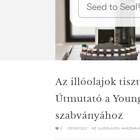
Az illóolajok tisz
Útmutató a Young
szabványához
0
29/06/2022 -
AZ ILLÓOLAJOK HASZNÁL