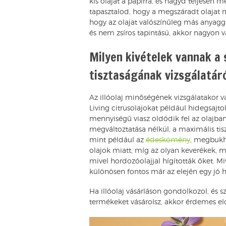
kis olajat a papírra, és hagyd teljesen m
tapasztalod, hogy a megszáradt olajat ma
hogy az olajat valószínűleg más anyaggal 
és nem zsíros tapintású, akkor nagyon va
Milyen kivételek vannak a s
tisztaságának vizsgálatáró
Az illóolaj minőségének vizsgálatakor va
Living citrusolajokat például hidegsajtol
mennyiségű viasz oldódik fel az olajban.
megváltoztatása nélkül, a maximális tis
mint például az
édeskömény
, megbukh
olajok miatt, míg az olyan keverékek, 
mivel hordozóolajjal hígították őket. Mi
különösen fontos már az elején egy jó h
Ha illóolaj vásárláson gondolkozol, és
termékeket vásárolsz, akkor érdemes e