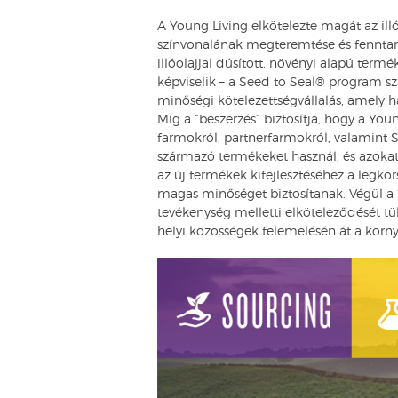
A Young Living elkötelezte magát az il
színvonalának megteremtése és fenntartá
illóolajjal dúsított, növényi alapú term
képviselik – a Seed to Seal® program s
minőségi kötelezettségvállalás, amely h
Míg a “beszerzés” biztosítja, hogy a You
farmokról, partnerfarmokról, valamint S
származó termékeket használ, és azokat 
az új termékek kifejlesztéséhez a leg
magas minőséget biztosítanak. Végül a “
tevékenység melletti elköteleződését tü
helyi közösségek felemelésén át a körn