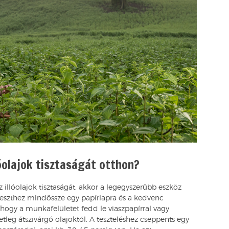
óolajok tisztaságát otthon?
 illóolajok tisztaságát, akkor a legegyszerűbb eszköz
írteszthez mindössze egy papírlapra és a kedvenc
, hogy a munkafelületet fedd le viaszpapírral vagy
tleg átszivárgó olajoktól. A teszteléshez cseppents egy