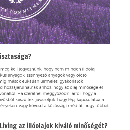
tisztasága?
an meg kell jegyeznünk, hogy nem minden illóolaj
ikus anyagok, szennyező anyagok vagy olcsó
míg mások etikátlan termelési gyakorlatok
d hozzájárulhatnak ahhoz, hogy az olaj minősége és
onaltól. Ha szeretnél meggyőződni arról, hogy a
őkből készültek, javasoljuk, hogy lépj kapcsolatba a
vényeken, vagy kövesd a közösségi médiát, hogy többet
iving az illóolajok kiváló minőségét?