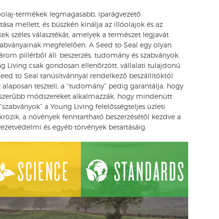
lóolaj-termékek legmagasabb, iparágvezető
sa mellett, és büszkén kínálja az illóolajok és az
ékek széles választékát, amelyek a természet legjavát
zabványainak megfelelően. A Seed to Seal egy olyan
árom pillérből áll: beszerzés, tudomány és szabványok.
ng Living csak gondosan ellenőrzött, vállalati tulajdonú
eed to Seal tanúsítvánnyal rendelkező beszállítóktól
alaposan teszteli; a “tudomány” pedig garantálja, hogy
korszerűbb módszereket alkalmazzák, hogy mindenütt
szabványok” a Young Living felelősségteljes üzleti
krözik; a növények fenntartható beszerzésétől kezdve a
yezetvédelmi és egyéb törvények betartásáig.