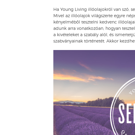
Ha Young Living illóolajokról van szó, 
Mivel az illóolajok világszerte egyre n
kényelméből tesztelni kedvenc illóolaja
adunk arra vonatkozóan, hogyan tesztelh
a kivételeket a szabály alól, és ismerte
szabványainak történetét. Akkor kezdh