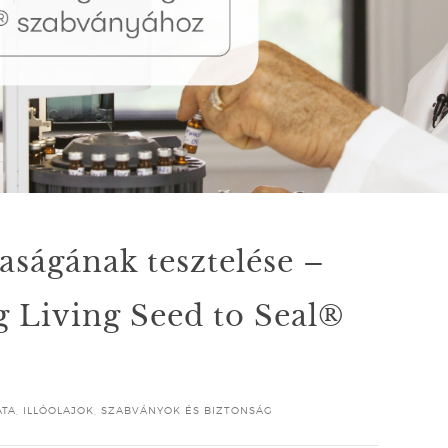
taságának tesztelése –
 Living Seed to Seal®
ATA
,
ILLÓOLAJOK
,
SZABVÁNYOK ÉS BIZTONSÁG