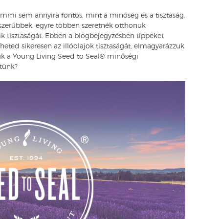
semmi sem annyira fontos, mint a minőség és a tisztaság.
épszerűbbek, egyre többen szeretnék otthonuk
ik tisztaságát. Ebben a blogbejegyzésben tippeket
eted sikeresen az illóolajok tisztaságát, elmagyarázzuk
tjük a Young Living Seed to Seal® minőségi
etünk?