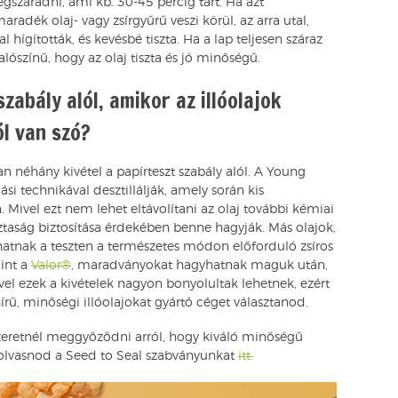
egszáradni, ami kb. 30-45 percig tart. Ha azt
radék olaj- vagy zsírgyűrű veszi körül, az arra utal,
hígították, és kevésbé tiszta. Ha a lap teljesen száraz
lószínű, hogy az olaj tiszta és jó minőségű.
zabály alól, amikor az illóolajok
l van szó?
n néhány kivétel a papírteszt szabály alól. A Young
ási technikával desztillálják, amely során kis
 Mivel ezt nem lehet eltávolítani az olaj további kémiai
ztaság biztosítása érdekében benne hagyják. Más olajok,
atnak a teszten a természetes módon előforduló zsíros
mint a
Valor®
, maradványokat hagyhatnak maguk után,
vel ezek a kivételek nagyon bonyolultak lehetnek, ezért
írű, minőségi illóolajokat gyártó céget választanod.
 szeretnél meggyőződni arról, hogy kiváló minőségű
lolvasnod a Seed to Seal szabványunkat
itt.