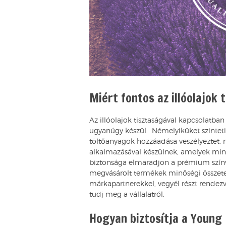
Miért fontos az illóolajok 
Az illóolajok tisztaságával kapcsolatb
ugyanúgy készül. Némelyiküket szintet
töltőanyagok hozzáadása veszélyeztet, 
alkalmazásával készülnek, amelyek min
biztonsága elmaradjon a prémium színv
megvásárolt termékek minőségi összetev
márkapartnerekkel, vegyél részt rendez
tudj meg a vállalatról.
Hogyan biztosítja a Young L