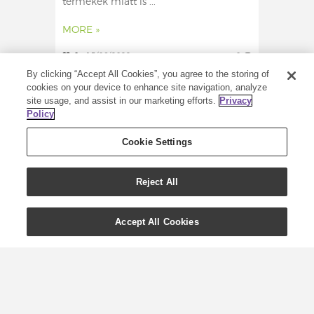
termékek miatt is ...
MORE »
0
15/06/2022
0
By clicking “Accept All Cookies”, you agree to the storing of
cookies on your device to enhance site navigation, analyze
site usage, and assist in our marketing efforts.
Privacy
Policy
Cookie Settings
Reject All
Accept All Cookies
Érezd jól magad
terhesség idején