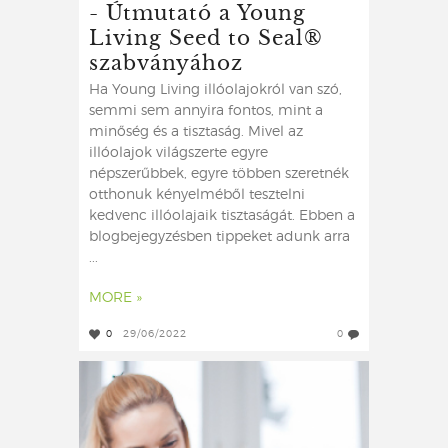
- Útmutató a Young
Living Seed to Seal®
szabványához
Ha Young Living illóolajokról van szó,
semmi sem annyira fontos, mint a
minőség és a tisztaság. Mivel az
illóolajok világszerte egyre
népszerűbbek, egyre többen szeretnék
otthonuk kényelméből tesztelni
kedvenc illóolajaik tisztaságát. Ebben a
blogbejegyzésben tippeket adunk arra
...
MORE »
0
29/06/2022
0