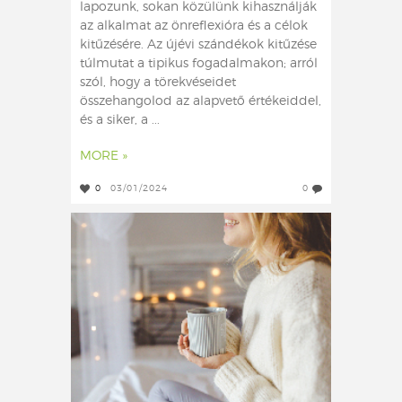
lapozunk, sokan közülünk kihasználják
az alkalmat az önreflexióra és a célok
kitűzésére. Az újévi szándékok kitűzése
túlmutat a tipikus fogadalmakon; arról
szól, hogy a törekvéseidet
összehangolod az alapvető értékeiddel,
és a siker, a ...
MORE »
0
03/01/2024
0