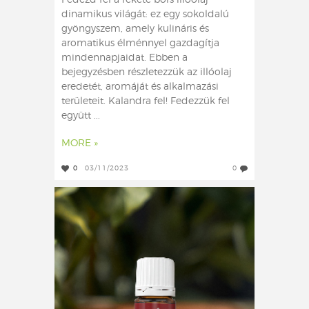
Fedezd fel a fekete bors illóolaj
dinamikus világát: ez egy sokoldalú
gyöngyszem, amely kulináris és
aromatikus élménnyel gazdagítja
mindennapjaidat. Ebben a
bejegyzésben részletezzük az illóolaj
eredetét, aromáját és alkalmazási
területeit. Kalandra fel! Fedezzük fel
együtt ...
MORE »
0
03/11/2023
0