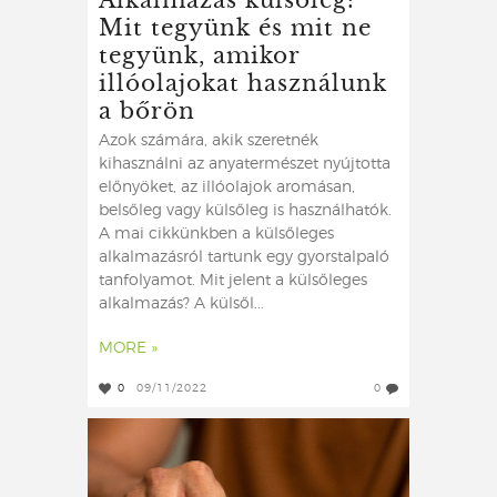
Mit tegyünk és mit ne
tegyünk, amikor
illóolajokat használunk
a bőrön
Azok számára, akik szeretnék
kihasználni az anyatermészet nyújtotta
előnyöket, az illóolajok aromásan,
belsőleg vagy külsőleg is használhatók.
A mai cikkünkben a külsőleges
alkalmazásról tartunk egy gyorstalpaló
tanfolyamot. Mit jelent a külsőleges
alkalmazás? A külsől...
MORE »
0
09/11/2022
0