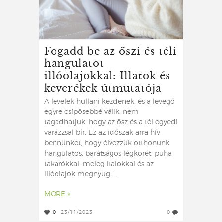
Fogadd be az őszi és téli
hangulatot
illóolajokkal: Illatok és
keverékek útmutatója
A levelek hullani kezdenek, és a levegő
egyre csípősebbé válik, nem
tagadhatjuk, hogy az ősz és a tél egyedi
varázzsal bír. Ez az időszak arra hív
bennünket, hogy élvezzük otthonunk
hangulatos, barátságos légkörét, puha
takarókkal, meleg italokkal és az
illóolajok megnyugt...
MORE »
0
23/11/2023
0