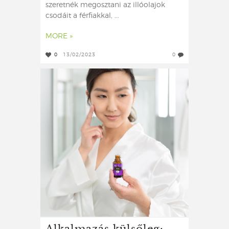
szeretnék megosztani az illóolajok
csodáit a férfiakkal, ...
MORE »
0
13/02/2023
0
Alkalmazás külsőleg: