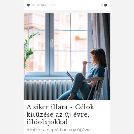
0
07/03/2024
0
A siker illata - Célok
kitűzése az új évre,
illóolajokkal
Amikor a naptárban egy új évre