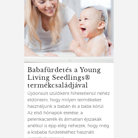
Babafürdetés a Young
Living Seedlings®
termékcsaládjával
Újdonsült szülőként hihetetlenül nehéz
eldönteni, hogy milyen termékeket
használjunk a babán és a baba körül.
Az első hónapok etetése, a
pelenkacserék és álmatlan éjszakák
anélkül is épp elég nehezek, hogy még
a kisbaba fürdetéséhez használt