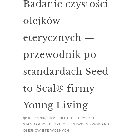
Badanie czystości
olejków
eterycznych —
przewodnik po
standardach Seed
to Seal® firmy
Young Living
0
29/06/2022 -
OLEJKI ETERYCZNE
,
STANDARDY I BEZPIECZEŃSTWO
,
STOSOWANIE
OLEJKÓW ETERYCZNYCH