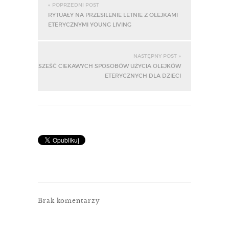
« POPRZEDNI POST
RYTUAŁY NA PRZESILENIE LETNIE Z OLEJKAMI
ETERYCZNYMI YOUNG LIVING
NASTĘPNY POST »
SZEŚĆ CIEKAWYCH SPOSOBÓW UŻYCIA OLEJKÓW
ETERYCZNYCH DLA DZIECI
Brak komentarzy