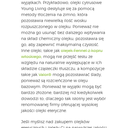
wyjątkach. Przykładowo, olejki cytrusowe
Young Living destyluje się za pomocą
metody tłoczenia na zimno, która
pozostawia niewielką ilość wosku
rozpuszczonego w olejku. Ponieważ nie
można go usunąć bez dalszego wpływania
na skład chemiczny olejku, pozostawia się
go, aby zapewnić maksymalną czystość.
Inne olejki, takie jak
olejek Fennel z kopru
włoskiego
, mogą nie przejść testu ze
względu na naturalnie występujące w ich
składzie cząsteczki tłuszczu, a kompozycje
takie jak
Valor®
mogą pozostawiać ślady,
ponieważ są rozcieńczone w oleju
bazowym. Ponieważ te wyjątki mogą być
bardzo złożone, bardziej niż kiedykolwiek
dowodzi to, dlaczego tak istotny jest wybór
renomowanej firmy oferującej wysokiej
jakości olejki eteryczne.
Jeśli myślisz nad zakupem olejków