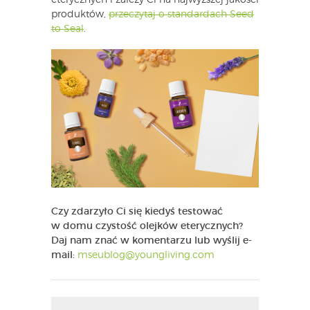
eterycznych i zależy Ci na najwyższej jakości
produktów,
przeczytaj o standardach Seed
to Seal
.
Czy zdarzyło Ci się kiedyś testować
w domu czystość olejków eterycznych?
Daj nam znać w komentarzu lub wyślij e-
mail:
mseublog@youngliving.com