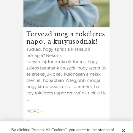
Tervezd meg a tökéletes
napot a kutyusodnak!
Tudtad, hogy április a kisállatok
hónapja? Nekünk,
kutyatulajdonosoknak fontos, hogy
szőrös barátaink érezzék, hogy szeretjük
és értékeljük őket, különösen a nekik
szentelt hónapban. A legjobb módja,
hogy kimutassuk ezt a szeretetet, ha
egy tökéletes napot tervezünk nekik! Ha
...
MORE »
0
17/04/2023
0
By clicking “Accept All Cookies”, you agree to the storing of