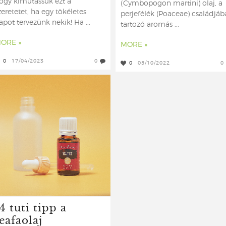
ogy kimutassuk ezt a
(Cymbopogon martini) olaj, a
zeretetet, ha egy tökéletes
perjefélék (Poaceae) családjáb
apot tervezünk nekik! Ha ...
tartozó aromás ...
ORE »
MORE »
0
17/04/2023
0
0
05/10/2022
0
4 tuti tipp a
eafaolaj