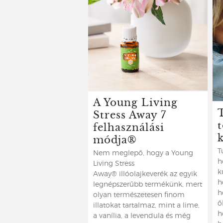
A Young Living
Stress Away 7
felhasználási
módja®
T
Nem meglepő, hogy a Young
h
Living Stress
k
Away® illóolajkeverék az egyik
h
legnépszerűbb termékünk, mert
h
olyan természetesen finom
ő
illatokat tartalmaz, mint a lime,
h
a vanília, a levendula és még