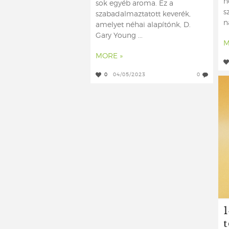
h
sok egyéb aroma. Ez a
s
szabadalmaztatott keverék,
n
amelyet néhai alapítónk, D.
Gary Young ...
M
MORE »
0
04/05/2023
0
1
t