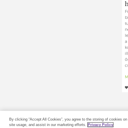
F
b
t
n
l
a
k
i
ő
c
M
COPYRIGHT © 2021 YOUNG LIVING ESSENTIAL 
By clicking “Accept All Cookies”, you agree to the storing of cookies on
site usage, and assist in our marketing efforts.
Privacy Policy