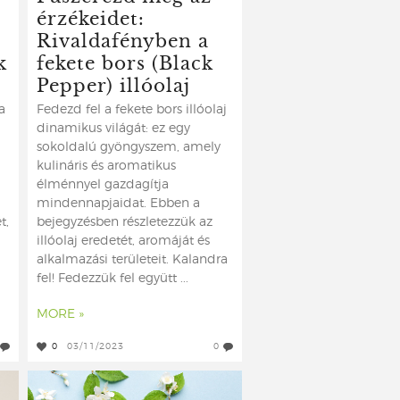
érzékeidet:
Rivaldafényben a
k
fekete bors (Black
Pepper) illóolaj
a
Fedezd fel a fekete bors illóolaj
dinamikus világát: ez egy
sokoldalú gyöngyszem, amely
kulináris és aromatikus
élménnyel gazdagítja
mindennapjaidat. Ebben a
t,
bejegyzésben részletezzük az
illóolaj eredetét, aromáját és
alkalmazási területeit. Kalandra
fel! Fedezzük fel együtt ...
MORE »
0
03/11/2023
0