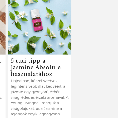
k
5 tuti tipp a
Jasmine Absolute
használatához
Hajnalban, kézzel szedve a
legintenzívebb illat kedvéért, a
jázmin egy gyönyörű, fehér
z
virág, édes és érzéki aromával. A
Young Livingnél imádjuk a
virágolajokat, és a Jasmine a
a
rajongók egyik legnagyobb