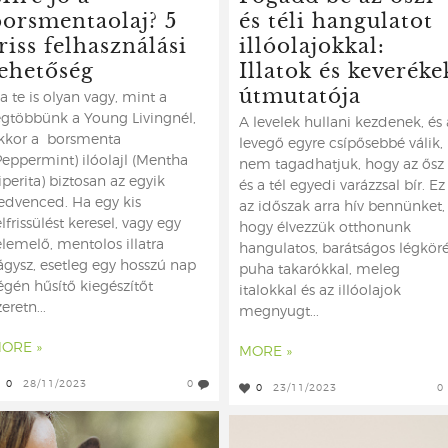
borsmentaolaj? 5
és téli hangulatot
riss felhasználási
illóolajokkal:
lehetőség
Illatok és keveréke
útmutatója
a te is olyan vagy, mint a
egtöbbünk a Young Livingnél,
A levelek hullani kezdenek, és 
kkor a borsmenta
levegő egyre csípősebbé válik,
Peppermint) ilóolajl (Mentha
nem tagadhatjuk, hogy az ősz
iperita) biztosan az egyik
és a tél egyedi varázzsal bír. Ez
edvenced. Ha egy kis
az időszak arra hív bennünket,
elfrissülést keresel, vagy egy
hogy élvezzük otthonunk
elemelő, mentolos illatra
hangulatos, barátságos légköré
ágysz, esetleg egy hosszú nap
puha takarókkal, meleg
égén hűsítő kiegészítőt
italokkal és az illóolajok
zeretn...
megnyugt...
ORE »
MORE »
0
28/11/2023
0
0
23/11/2023
0