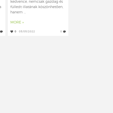
kedvence, nemcsak gazdag és
a
fülledt illatának köszönhetően,
hanem ...
MORE »
0
05/05/2022
0