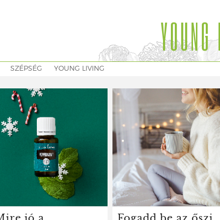
YOUNG 
SZÉPSÉG
YOUNG LIVING
Mire jó a
Fogadd be az őszi