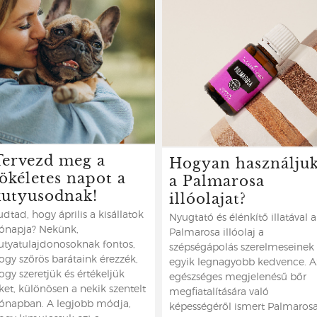
Tervezd meg a
Hogyan használju
tökéletes napot a
a Palmarosa
kutyusodnak!
illóolajat?
udtad, hogy április a kisállatok
Nyugtató és élénkítő illatával a
ónapja? Nekünk,
Palmarosa illóolaj a
utyatulajdonosoknak fontos,
szépségápolás szerelmeseinek
ogy szőrös barátaink érezzék,
egyik legnagyobb kedvence. A
ogy szeretjük és értékeljük
egészséges megjelenésű bőr
ket, különösen a nekik szentelt
megfiatalítására való
ónapban. A legjobb módja,
képességéről ismert Palmaros