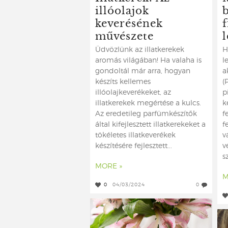
illóolajok
keverésének
f
művészete
Üdvözlünk az illatkerekek
H
aromás világában! Ha valaha is
l
gondoltál már arra, hogyan
a
készíts kellemes
(
illóolajkeverékeket, az
p
illatkerekek megértése a kulcs.
k
Az eredetileg parfümkészítők
f
által kifejlesztett illatkerekeket a
f
tökéletes illatkeverékek
v
készítésére fejlesztett...
v
s
MORE »
M
0
04/03/2024
0