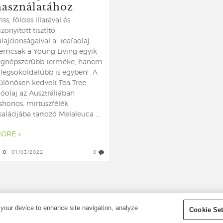
használatához
riss, földes illatával és
izonyított tisztító
ulajdonságaival a teafaolaj
emcsak a Young Living egyik
egnépszerűbb terméke, hanem
 legsokoldalúbb is egyben! A
ülönösen kedvelt Tea Tree
llóolaj az Ausztráliában
shonos, mirtuszfélék
saládjába tartozó Melaleuca ...
ORE »
0
01/03/2022
0
OILS. ALL RIGHTS RESERVED.
 your device to enhance site navigation, analyze
Cookie Set