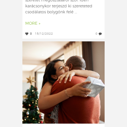
szeretet megosztásáról szól. Idén
karácsonykor terjeszd ki szereteted
csodálatos bolygónk felé ...
MORE »
0
15/12/2022
0