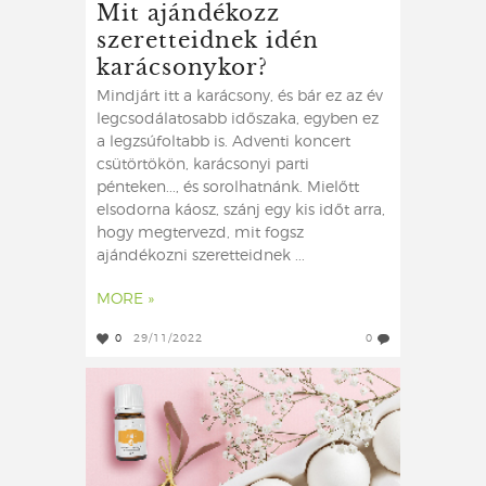
Mit ajándékozz
szeretteidnek idén
karácsonykor?
Mindjárt itt a karácsony, és bár ez az év
legcsodálatosabb időszaka, egyben ez
a legzsúfoltabb is. Adventi koncert
csütörtökön, karácsonyi parti
pénteken..., és sorolhatnánk. Mielőtt
elsodorna káosz, szánj egy kis időt arra,
hogy megtervezd, mit fogsz
ajándékozni szeretteidnek ...
MORE »
0
29/11/2022
0