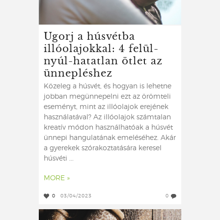
Ugorj a húsvétba
illóolajokkal: 4 felül-
nyúl-hatatlan ötlet az
ünnepléshez
Közeleg a húsvét, és hogyan is lehetne
jobban megünnepelni ezt az örömteli
eseményt, mint az illóolajok erejének
használatával? Az illóolajok számtalan
kreatív módon használhatóak a húsvét
ünnepi hangulatának emeléséhez. Akár
a gyerekek szórakoztatására keresel
húsvéti ...
MORE »
0
03/04/2023
0