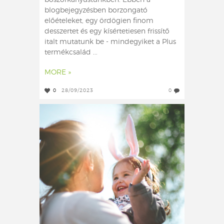
boszorkányüstünkben. Ebben a
blogbejegyzésben borzongató
előételeket, egy ördögien finom
desszertet és egy kísértetiesen frissítő
italt mutatunk be - mindegyiket a Plus
termékcsalád ...
MORE »
0
28/09/2023
0