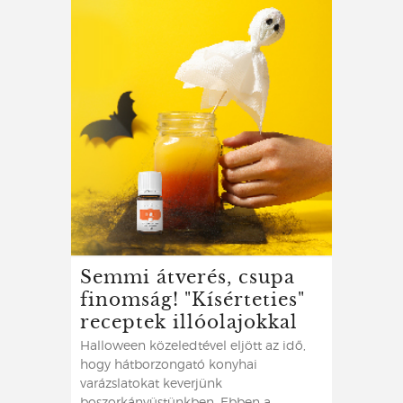
Semmi átverés, csupa
finomság! "Kísérteties"
receptek illóolajokkal
Halloween közeledtével eljött az idő,
hogy hátborzongató konyhai
varázslatokat keverjünk