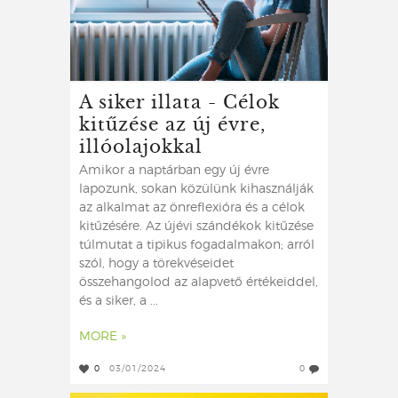
A siker illata - Célok
kitűzése az új évre,
illóolajokkal
Amikor a naptárban egy új évre
lapozunk, sokan közülünk kihasználják
az alkalmat az önreflexióra és a célok
kitűzésére. Az újévi szándékok kitűzése
túlmutat a tipikus fogadalmakon; arról
szól, hogy a törekvéseidet
összehangolod az alapvető értékeiddel,
és a siker, a ...
MORE »
0
03/01/2024
0