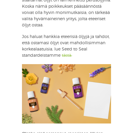
sisältämät öljyt on laimennettu perusöljyillä.
Koska nämä poikkeukset pääsäännöstä
voivat olla hyvin monimutkaisia, on tärkeää
valita hyvämaineinen yritys, jolta eteeriset
öljyt ostaa.
Jos haluat hankkia eteerisiä öljyjä ja tahdot,
että ostamasi öljyt ovat mahdollisimman
korkealaatuisia, lue Seed to Seal
standardeistamme
tästä.