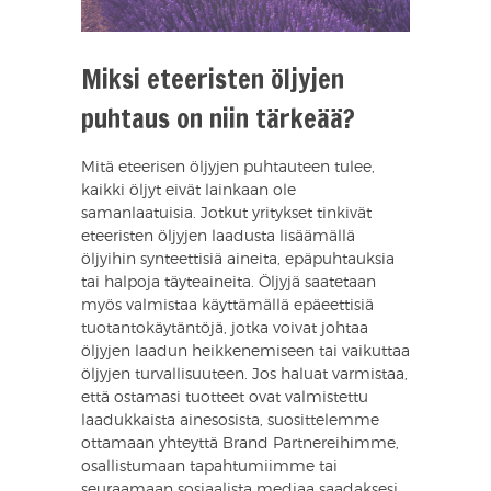
Miksi eteeristen öljyjen
puhtaus on niin tärkeää?
Mitä eteerisen öljyjen puhtauteen tulee,
kaikki öljyt eivät lainkaan ole
samanlaatuisia. Jotkut yritykset tinkivät
eteeristen öljyjen laadusta lisäämällä
öljyihin synteettisiä aineita, epäpuhtauksia
tai halpoja täyteaineita. Öljyjä saatetaan
myös valmistaa käyttämällä epäeettisiä
tuotantokäytäntöjä, jotka voivat johtaa
öljyjen laadun heikkenemiseen tai vaikuttaa
öljyjen turvallisuuteen. Jos haluat varmistaa,
että ostamasi tuotteet ovat valmistettu
laadukkaista ainesosista, suosittelemme
ottamaan yhteyttä Brand Partnereihimme,
osallistumaan tapahtumiimme tai
seuraamaan sosiaalista mediaa saadaksesi