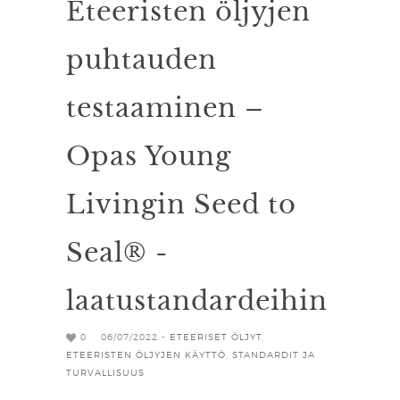
Eteeristen öljyjen
puhtauden
testaaminen –
Opas Young
Livingin Seed to
Seal® -
laatustandardeihin
0
06/07/2022 -
ETEERISET ÖLJYT
,
ETEERISTEN ÖLJYJEN KÄYTTÖ
,
STANDARDIT JA
TURVALLISUUS