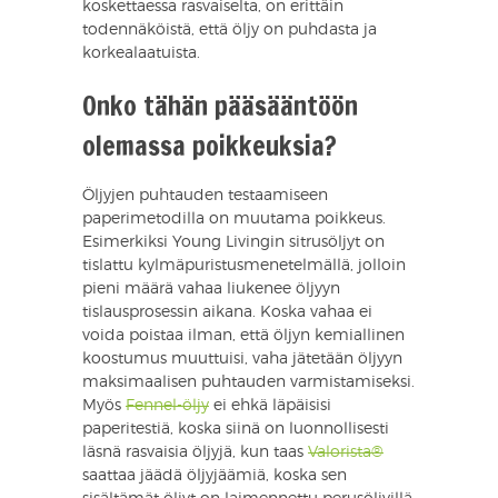
koskettaessa rasvaiselta, on erittäin
todennäköistä, että öljy on puhdasta ja
korkealaatuista.
Onko tähän pääsääntöön
olemassa poikkeuksia?
Öljyjen puhtauden testaamiseen
paperimetodilla on muutama poikkeus.
Esimerkiksi Young Livingin sitrusöljyt on
tislattu kylmäpuristusmenetelmällä, jolloin
pieni määrä vahaa liukenee öljyyn
tislausprosessin aikana. Koska vahaa ei
voida poistaa ilman, että öljyn kemiallinen
koostumus muuttuisi, vaha jätetään öljyyn
maksimaalisen puhtauden varmistamiseksi.
Myös
Fennel-öljy
ei ehkä läpäisisi
paperitestiä, koska siinä on luonnollisesti
läsnä rasvaisia öljyjä, kun taas
Valorista®
saattaa jäädä öljyjäämiä, koska sen