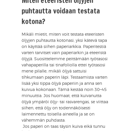
Miten eteeristen öljyjen
puhtautta voidaan testata
kotona?
Mikäli mietit, miten voit testata eteeristen
öljyjen puhtautta kotonasi, yksi kätevä tapa
on käyttää siihen paperiarkkia. Paperitestiä
varten tarvitset vain paperiarkin ja eteeristä
öljyjä. Suosittelemme peittämään työtasosi
vahapaperilla tai tinafoliolla ettei työtasosi
mene pilalle, mikäli öljyä sattuisi
tihkumaan paperin läpi. Testaamista varten
lisää yksi tippa öljyä paperiin ja anna sen
kuivua kokonaan. Tämä kestää noin 30–45
minuuttia. Jos huomaat, että kuivanutta
öljyä ympäröi öljy- tai rasvarengas, se viittaa
siihen, että öljy on todennäköisesti
laimennettu toisella aineella ja se on
vähemmän puhdasta.
​ Jos paperi on taas täysin kuiva eikä tunnu