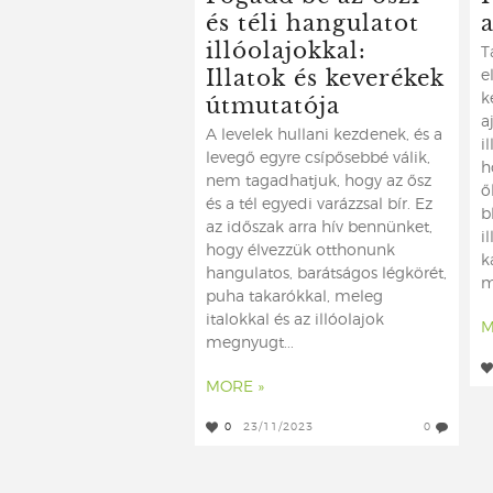
és téli hangulatot
a
illóolajokkal:
T
Illatok és keverékek
e
útmutatója
k
a
A levelek hullani kezdenek, és a
i
levegő egyre csípősebbé válik,
h
nem tagadhatjuk, hogy az ősz
ő
és a tél egyedi varázzsal bír. Ez
b
az időszak arra hív bennünket,
i
hogy élvezzük otthonunk
k
hangulatos, barátságos légkörét,
m
puha takarókkal, meleg
italokkal és az illóolajok
M
megnyugt...
MORE »
0
23/11/2023
0