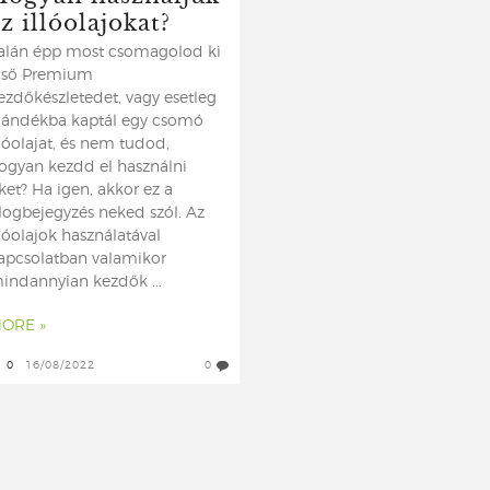
z illóolajokat?
alán épp most csomagolod ki
lső Premium
ezdőkészletedet, vagy esetleg
jándékba kaptál egy csomó
llóolajat, és nem tudod,
ogyan kezdd el használni
ket? Ha igen, akkor ez a
logbejegyzés neked szól. Az
llóolajok használatával
apcsolatban valamikor
indannyian kezdők ...
ORE »
0
16/08/2022
0