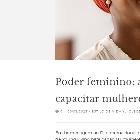
Poder feminino: 
capacitar mulhe
0
06/03/2023 -
ESTILO DE VIDA YL
,
ÓLEOS
Em homenagem ao Dia Internacional da
da Young Living para capacitar mulhere