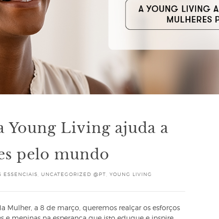
a Young Living ajuda a
res pelo mundo
 ESSENCIAIS
,
UNCATEGORIZED @PT
,
YOUNG LIVING
 Mulher, a 8 de março, queremos realçar os esforços
s e meninas na esperança que isto eduque e inspire