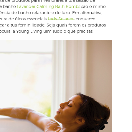
 de produtos para melhorares a tua sessão de
de banho
Lavender Calming Bath Bombs
são o mimo
ência de banho relaxante e de luxo. Em alternativa,
tura de óleos essenciais
Lady Sclareol
enquanto
lçar a tua feminilidade. Seja quais forem os produtos
ocura, a Young Living tem tudo o que precisas.