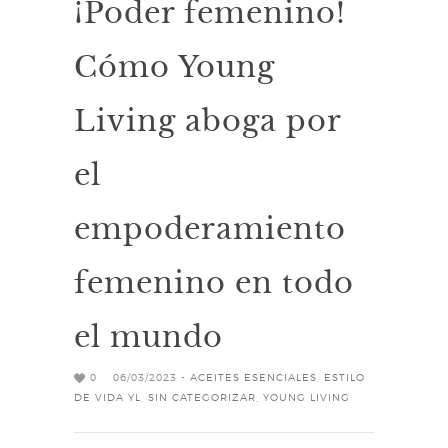
¡Poder femenino!
Cómo Young
Living aboga por
el
empoderamiento
femenino en todo
el mundo
0
06/03/2023 -
ACEITES ESENCIALES
,
ESTILO
DE VIDA YL
,
SIN CATEGORIZAR
,
YOUNG LIVING