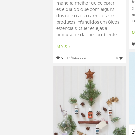
f
maneira melhor de celebrar
q
este dia do que com alguns
a
dos nossos óleos, misturas e
c
produtos infundidos em óleos
essenciais. Quer estejas à
M
procura de dar um ambiente ...
MAIS »
0
14/02/2022
0