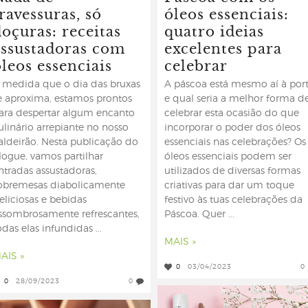
ravessuras, só
óleos essenciais:
oçuras: receitas
quatro ideias
assustadoras com
excelentes para
leos essenciais
celebrar
 medida que o dia das bruxas
A páscoa está mesmo aí à por
e aproxima, estamos prontos
e qual seria a melhor forma d
ara despertar algum encanto
celebrar esta ocasião do que
ulinário arrepiante no nosso
incorporar o poder dos óleos
aldeirão. Nesta publicação do
essenciais nas celebrações? Os
logue, vamos partilhar
óleos essenciais podem ser
ntradas assustadoras,
utilizados de diversas formas
obremesas diabolicamente
criativas para dar um toque
eliciosas e bebidas
festivo às tuas celebrações da
ssombrosamente refrescantes,
Páscoa. Quer ...
odas elas infundidas ...
MAIS »
AIS »
0
03/04/2023
0
0
28/09/2023
0