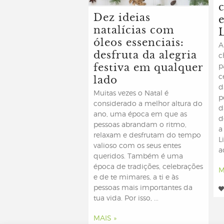
Dez ideias
natalícias com
óleos essenciais:
A
desfruta da alegria
c
festiva em qualquer
p
lado
c
d
Muitas vezes o Natal é
p
considerado a melhor altura do
d
ano, uma época em que as
d
pessoas abrandam o ritmo,
a
relaxam e desfrutam do tempo
L
valioso com os seus entes
ao
queridos. Também é uma
época de tradições, celebrações
M
e de te mimares, a ti e às
pessoas mais importantes da
tua vida. Por isso, ...
MAIS »