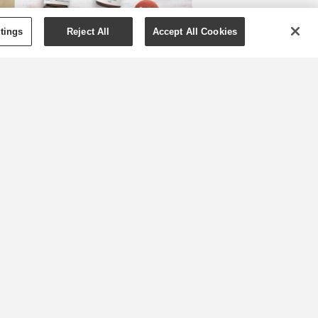
tings
Reject All
Accept All Cookies
Quatro receitas de
Natal infundidas
com óleos
essenciais
Finalmente chegou o mês de
dezembro e a contagem
decrescente até ao Natal
começou oficialmente.
Enquanto alguns de nós
desfrutarão deste tempo a
montar a árvore e a decorar a
ra
casa com luzinhas e bolas,
outros podem estar à procura
a
de misturas quentes e festivas
s
para encher a sua casa de ...