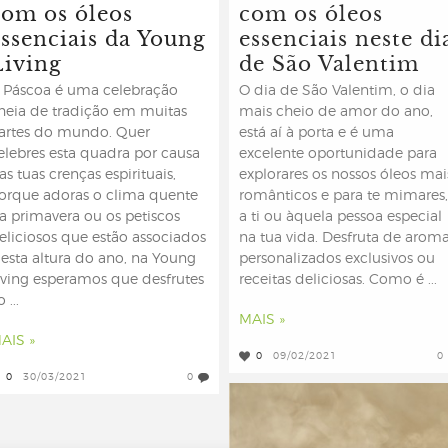
com os óleos
com os óleos
essenciais da Young
essenciais neste di
Living
de São Valentim
 Páscoa é uma celebração
O dia de São Valentim, o dia
heia de tradição em muitas
mais cheio de amor do ano,
artes do mundo. Quer
está aí à porta e é uma
elebres esta quadra por causa
excelente oportunidade para
as tuas crenças espirituais,
explorares os nossos óleos mai
orque adoras o clima quente
românticos e para te mimares,
a primavera ou os petiscos
a ti ou àquela pessoa especial
eliciosos que estão associados
na tua vida. Desfruta de arom
 esta altura do ano, na Young
personalizados exclusivos ou
iving esperamos que desfrutes
receitas deliciosas. Como é ...
 ...
MAIS »
AIS »
0
09/02/2021
0
0
30/03/2021
0