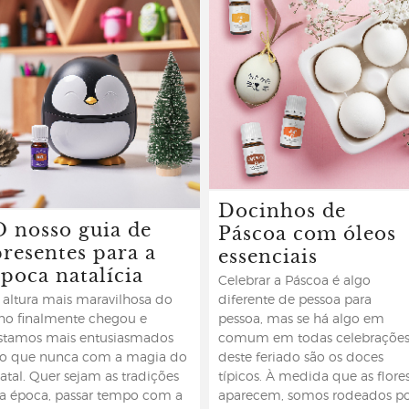
Docinhos de
O nosso guia de
Páscoa com óleos
presentes para a
essenciais
época natalícia
Celebrar a Páscoa é algo
 altura mais maravilhosa do
diferente de pessoa para
no finalmente chegou e
pessoa, mas se há algo em
stamos mais entusiasmados
comum em todas celebraçõe
o que nunca com a magia do
deste feriado são os doces
atal. Quer sejam as tradições
típicos. À medida que as flore
a época, passar tempo com a
aparecem, somos rodeados p