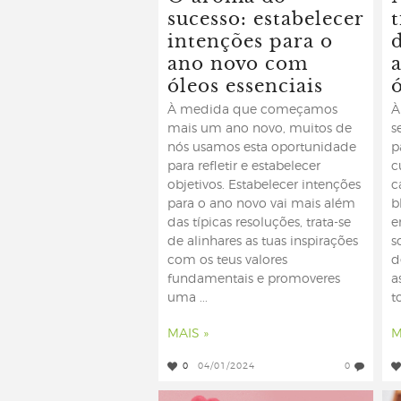
sucesso: estabelecer
t
intenções para o
d
ano novo com
óleos essenciais
ó
À medida que começamos
À
mais um ano novo, muitos de
s
nós usamos esta oportunidade
p
para refletir e estabelecer
c
objetivos. Estabelecer intenções
c
para o ano novo vai mais além
b
das típicas resoluções, trata-se
e
de alinhares as tuas inspirações
s
com os teus valores
d
fundamentais e promoveres
a
uma ...
t
MAIS »
M
0
04/01/2024
0