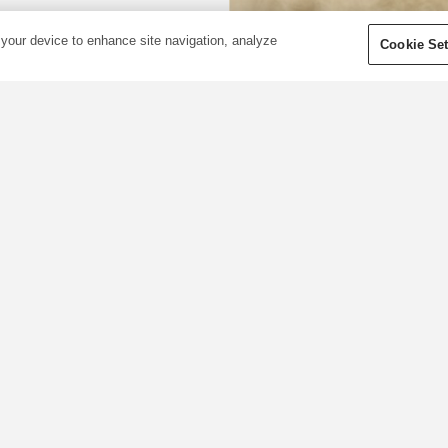
 your device to enhance site navigation, analyze
Cookie Set
Celebra o Dia das
Bruxas com a
Young Living!
O Dia das Bruxas está a chegar
e, num ano em que tivemos a
nossa dose de surpresas
desagradáveis, achamos boa
ideia dar-te algumas dicas pa
passares este dia em casa da
melhor maneira. Queres criar 
tua própria poção com aroma
mágicos para difundir? Estas