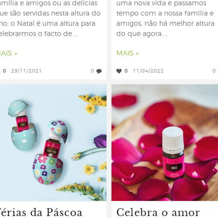
amília e amigos ou as delícias
uma nova vida e passamos
ue são servidas nesta altura do
tempo com a nossa família e
no, o Natal é uma altura para
amigos, não há melhor altura
elebrarmos o facto de ...
do que agora ...
AIS »
MAIS »
0
29/11/2021
0
0
11/04/2022
0
Férias da Páscoa
Celebra o amor