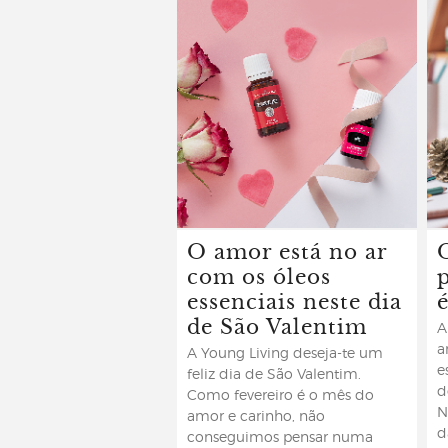
O amor está no ar
com os óleos
essenciais neste dia
de São Valentim
A
a
A Young Living deseja-te um
e
feliz dia de São Valentim.
d
Como fevereiro é o mês do
N
amor e carinho, não
d
conseguimos pensar numa