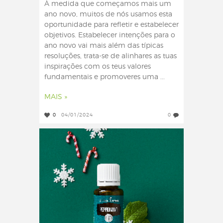
À medida que começamos mais um
ano novo, muitos de nós usamos esta
oportunidade para refletir e estabelecer
objetivos. Estabelecer intenções para o
ano novo vai mais além das típicas
resoluções, trata-se de alinhares as tuas
inspirações com os teus valores
fundamentais e promoveres uma ...
MAIS »
0
04/01/2024
0