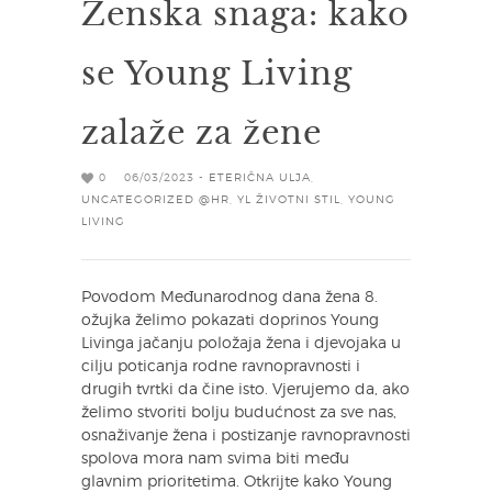
Ženska snaga: kako
se Young Living
zalaže za žene
0
06/03/2023 -
ETERIČNA ULJA
,
UNCATEGORIZED @HR
,
YL ŽIVOTNI STIL
,
YOUNG
LIVING
Povodom Međunarodnog dana žena 8.
ožujka želimo pokazati doprinos Young
Livinga jačanju položaja žena i djevojaka u
cilju poticanja rodne ravnopravnosti i
drugih tvrtki da čine isto. Vjerujemo da, ako
želimo stvoriti bolju budućnost za sve nas,
osnaživanje žena i postizanje ravnopravnosti
spolova mora nam svima biti među
glavnim prioritetima. Otkrijte kako Young