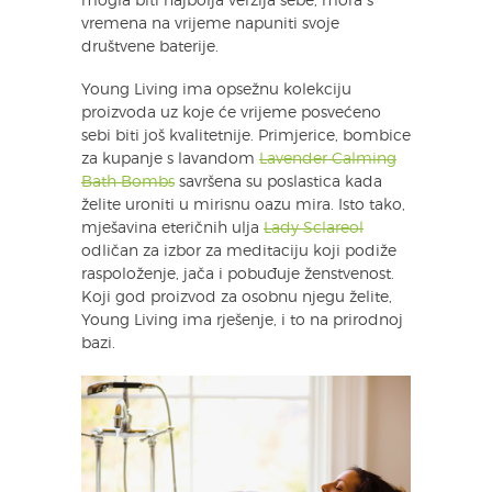
mogla biti najbolja verzija sebe, mora s
vremena na vrijeme napuniti svoje
društvene baterije.
Young Living ima opsežnu kolekciju
proizvoda uz koje će vrijeme posvećeno
sebi biti još kvalitetnije. Primjerice, bombice
za kupanje s lavandom
Lavender Calming
Bath Bombs
savršena su poslastica kada
želite uroniti u mirisnu oazu mira. Isto tako,
mješavina eteričnih ulja
Lady Sclareol
odličan za izbor za meditaciju koji podiže
raspoloženje, jača i pobuđuje ženstvenost.
Koji god proizvod za osobnu njegu želite,
Young Living ima rješenje, i to na prirodnoj
bazi.