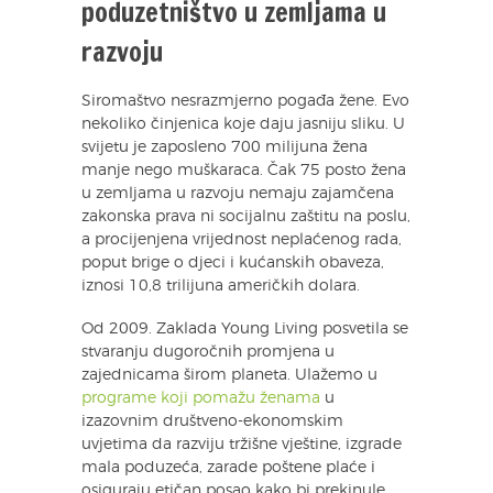
poduzetništvo u zemljama u
razvoju
Siromaštvo nesrazmjerno pogađa žene. Evo
nekoliko činjenica koje daju jasniju sliku. U
svijetu je zaposleno 700 milijuna žena
manje nego muškaraca. Čak 75 posto žena
u zemljama u razvoju nemaju zajamčena
zakonska prava ni socijalnu zaštitu na poslu,
a procijenjena vrijednost neplaćenog rada,
poput brige o djeci i kućanskih obaveza,
iznosi 10,8 trilijuna američkih dolara.
Od 2009. Zaklada Young Living posvetila se
stvaranju dugoročnih promjena u
zajednicama širom planeta. Ulažemo u
programe koji pomažu ženama
u
izazovnim društveno-ekonomskim
uvjetima da razviju tržišne vještine, izgrade
mala poduzeća, zarade poštene plaće i
osiguraju etičan posao kako bi prekinule