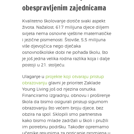
obespravljenim zajednicama
Kvalitetno školovanje dotiče svaki aspekt
života. Nažalost, 617 milijuna djece diljem
svijeta nema osnovne vještine matematičke
i jezične pismenosti. Štoviše, 5,5 milijuna
više djevojčica nego dječaka
osnovnoškolske dobi ne pohađa školu, što
je još jedna velika rodna razlika koja i dalje
postoji u 21. stoljeću.
Ulaganje u
projekte koji otvaraju pristup
obrazovanju
glavni je prioritet Zaklade
Young Living još od njezina osnutka.
Financiramo izgradnju, obnovu i proširenje
škola da bismo osigurali pristup sigurnom
obrazovanju što većem broju djece, bez
obzira na spol. Sklopili smo partnerstva
kako bismo mlade zadržali u školi i pružili
im potrebnu podršku. Također opremamo
učenike resursima za poticanje promjena u