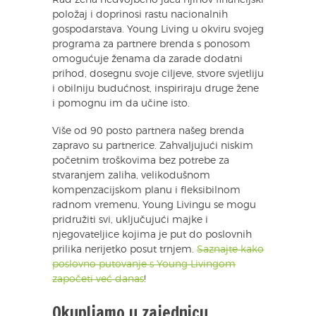
Rad žena nedvojbeno jača njihov financijski
položaj i doprinosi rastu nacionalnih
gospodarstava. Young Living u okviru svojeg
programa za partnere brenda s ponosom
omogućuje ženama da zarade dodatni
prihod, dosegnu svoje ciljeve, stvore svjetliju
i obilniju budućnost, inspiriraju druge žene
i pomognu im da učine isto.
Više od 90 posto partnera našeg brenda
zapravo su partnerice. Zahvaljujući niskim
početnim troškovima bez potrebe za
stvaranjem zaliha, velikodušnom
kompenzacijskom planu i fleksibilnom
radnom vremenu, Young Livingu se mogu
pridružiti svi, uključujući majke i
njegovateljice kojima je put do poslovnih
prilika nerijetko posut trnjem.
Saznajte kako
poslovno putovanje s Young Livingom
započeti već danas
!
Okupljamo u zajednicu