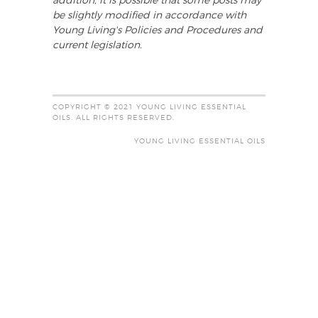
addition, it is possible that some posts may
be slightly modified in accordance with
Young Living's Policies and Procedures and
current legislation.
COPYRIGHT © 2021 YOUNG LIVING ESSENTIAL
OILS. ALL RIGHTS RESERVED.
YOUNG LIVING ESSENTIAL OILS