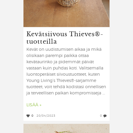
Kevätsiivous Thieves®-
tuotteilla
Kevät on uudistumisen aikaa ja mikä
olisikaan parempi paikka ottaa
kevätaurinko ja pidemmät päivät
vastaan kuin puhdas koti. Valitsemalla
luontoperäiset siivoustuotteet, kuten
Young Living’s Thieves®-sarjamme
tuotteet, voit tehdä kodistasi onnellisen
ja terveellisen paikan kompromisseja ...
LISÄÄ »
0
20/04/2023
0