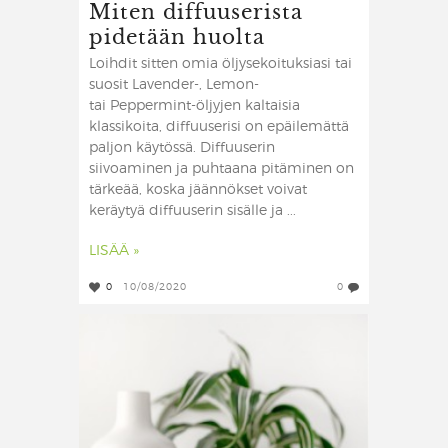
Miten diffuuserista
pidetään huolta
Loihdit sitten omia öljysekoituksiasi tai
suosit Lavender-, Lemon-
tai Peppermint-öljyjen kaltaisia
klassikoita, diffuuserisi on epäilemättä
paljon käytössä. Diffuuserin
siivoaminen ja puhtaana pitäminen on
tärkeää, koska jäännökset voivat
keräytyä diffuuserin sisälle ja ...
LISÄÄ »
0
10/08/2020
0