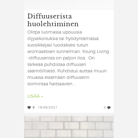
Diffuuserista
huolehtiminen
Olitpa luomassa upouusia
öljysekoituksia tai hyödyntämässä
suosikkejasi luodaksesi tutun
aromaattisen tunnelman, Young Living
-diffuuserista on paljon iloa. On
tärkeää puhdistaa diffuuseri
säännöllisesti. Puhdistus auttaa muun
muassa estämään diffuuserin
toimintaa haittaavien ...
LISÄÄ »
0
16/08/2021
0