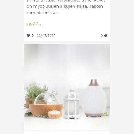
sinistä taivasta, valoisia iltoja jne. Kevät
on myös uusien alkujen aikaa. Tällöin
monet meistä ...
LISÄÄ »
0
22/03/2021
0