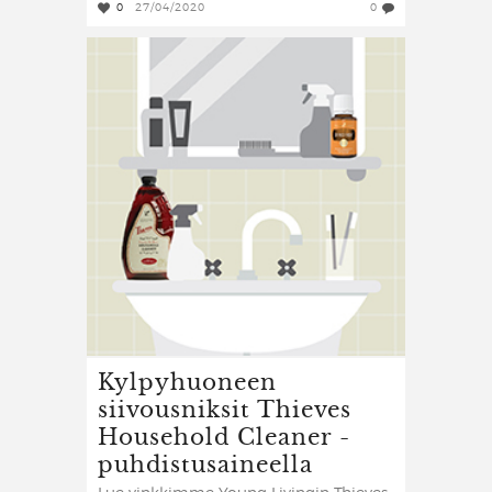
0
27/04/2020
0
Kylpyhuoneen
siivousniksit Thieves
Household Cleaner -
puhdistusaineella