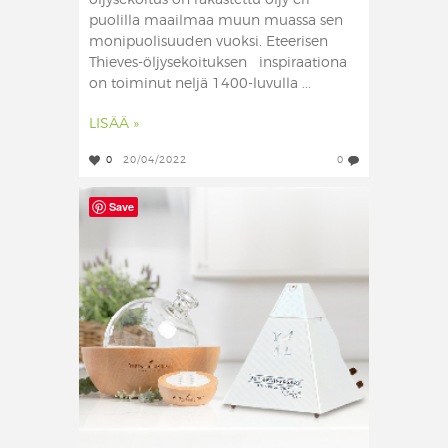
öljysekoitus on rakastettu öljy eri
puolilla maailmaa muun muassa sen
monipuolisuuden vuoksi. Eteerisen
Thieves-öljysekoituksen inspiraationa
on toiminut neljä 1400-luvulla ...
LISÄÄ »
0
20/04/2022
0
Save