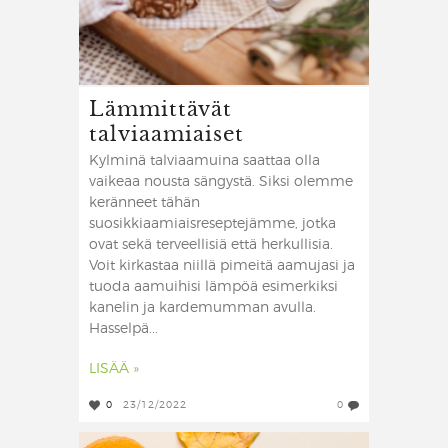
Lämmittävät
talviaamiaiset
Kylminä talviaamuina saattaa olla
vaikeaa nousta sängystä. Siksi olemme
keränneet tähän
suosikkiaamiaisreseptejämme, jotka
ovat sekä terveellisiä että herkullisia.
Voit kirkastaa niillä pimeitä aamujasi ja
tuoda aamuihisi lämpöä esimerkiksi
kanelin ja kardemumman avulla.
Hasselpä...
LISÄÄ »
0
23/12/2022
0