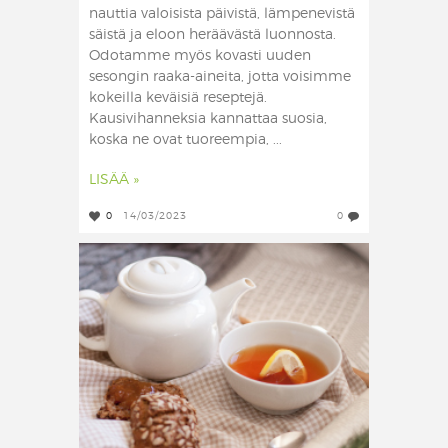
nauttia valoisista päivistä, lämpenevistä
säistä ja eloon heräävästä luonnosta.
Odotamme myös kovasti uuden
sesongin raaka-aineita, jotta voisimme
kokeilla keväisiä reseptejä.
Kausivihanneksia kannattaa suosia,
koska ne ovat tuoreempia, ...
LISÄÄ »
0
14/03/2023
0