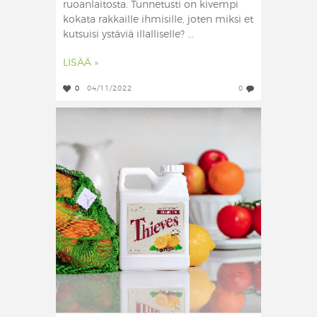
ruoanlaitosta. Tunnetusti on kivempi
kokata rakkaille ihmisille, joten miksi et
kutsuisi ystäviä illalliselle? ...
LISÄÄ »
0
04/11/2022
0