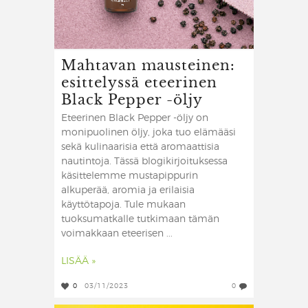
Mahtavan mausteinen:
esittelyssä eteerinen
Black Pepper -öljy
Eteerinen Black Pepper -öljy on
monipuolinen öljy, joka tuo elämääsi
sekä kulinaarisia että aromaattisia
nautintoja. Tässä blogikirjoituksessa
käsittelemme mustapippurin
alkuperää, aromia ja erilaisia
käyttötapoja. Tule mukaan
tuoksumatkalle tutkimaan tämän
voimakkaan eteerisen ...
LISÄÄ »
0
03/11/2023
0