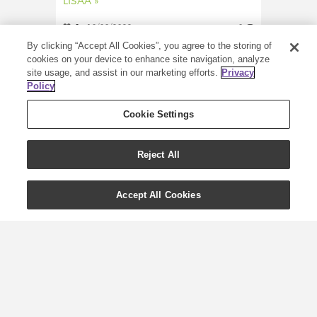
LISÄÄ »
0
10/08/2022
0
By clicking “Accept All Cookies”, you agree to the storing of
cookies on your device to enhance site navigation, analyze
site usage, and assist in our marketing efforts.
Privacy
Policy
Cookie Settings
Reject All
Accept All Cookies
Pääsiäisherkkuja
eteerisillä öljyillä
Pääsiäisen viettäminen tarkoittaa eri