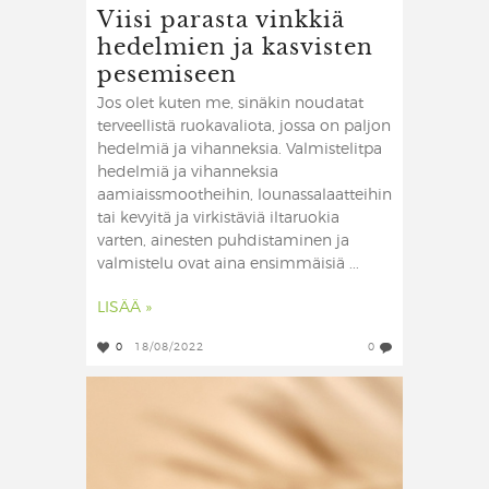
Viisi parasta vinkkiä
hedelmien ja kasvisten
pesemiseen
Jos olet kuten me, sinäkin noudatat
terveellistä ruokavaliota, jossa on paljon
hedelmiä ja vihanneksia. Valmistelitpa
hedelmiä ja vihanneksia
aamiaissmootheihin, lounassalaatteihin
tai kevyitä ja virkistäviä iltaruokia
varten, ainesten puhdistaminen ja
valmistelu ovat aina ensimmäisiä ...
LISÄÄ »
0
18/08/2022
0