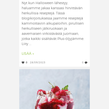
Nyt kun Halloween lähestyy,
haluamme jakaa kanssasi hirvittävän
herkullisia reseptejä. Tässä
blogikirjoituksessa jaamme reseptejä
kammottaviin alkupaloihin, pirullisen
herkulliseen jälkiruokaan ja
aavemaisen virkistävästä juomaan,
jotka kaikki sisältävät Plus-öljyjämme.
Liity ...
LISÄÄ »
0
28/09/2023
0