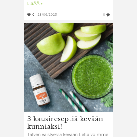
LISÄÄ »
0
23/06/2023
0
3 kausireseptiä kevään
kunniaksi!
Talven väistyessä kevään tieltä voimme