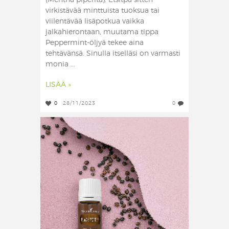
(Mentha piperita). Etsitpä sitten
virkistävää minttuista tuoksua tai
viilentävää lisäpotkua vaikka
jalkahierontaan, muutama tippa
Peppermint-öljyä tekee aina
tehtävänsä. Sinulla itselläsi on varmasti
monia ...
LISÄÄ »
0
28/11/2023
0