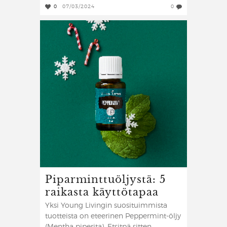
0
07/03/2024
0
Piparminttuöljystä: 5
raikasta käyttötapaa
Yksi Young Livingin suosituimmista
tuotteista on eteerinen Peppermint-öljy