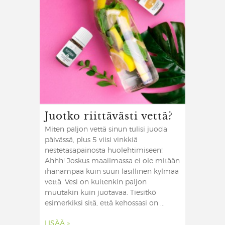
Juotko riittävästi vettä?
Miten paljon vettä sinun tulisi juoda
päivässä, plus 5 viisi vinkkiä
nestetasapainosta huolehtimiseen!
Ahhh! Joskus maailmassa ei ole mitään
ihanampaa kuin suuri lasillinen kylmää
vettä. Vesi on kuitenkin paljon
muutakin kuin juotavaa. Tiesitkö
esimerkiksi sitä, että kehossasi on ...
LISÄÄ »