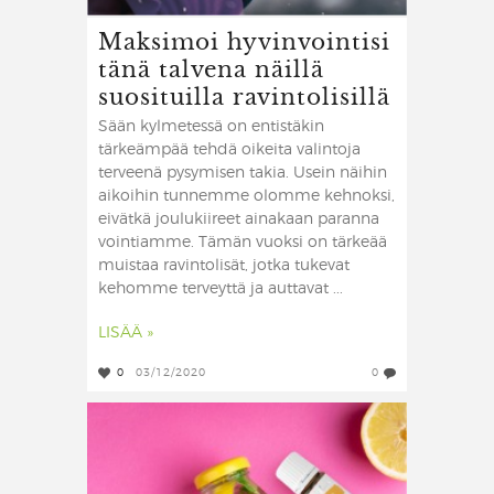
Maksimoi hyvinvointisi
tänä talvena näillä
suosituilla ravintolisillä
Sään kylmetessä on entistäkin
tärkeämpää tehdä oikeita valintoja
terveenä pysymisen takia. Usein näihin
aikoihin tunnemme olomme kehnoksi,
eivätkä joulukiireet ainakaan paranna
vointiamme. Tämän vuoksi on tärkeää
muistaa ravintolisät, jotka tukevat
kehomme terveyttä ja auttavat ...
LISÄÄ »
0
03/12/2020
0