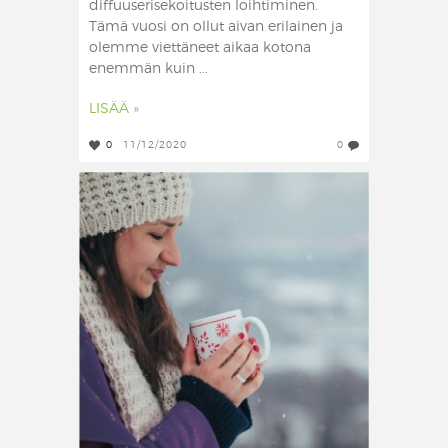
diffuuserisekoitusten loihtiminen.
Tämä vuosi on ollut aivan erilainen ja
olemme viettäneet aikaa kotona
enemmän kuin ...
LISÄÄ »
0
11/12/2020
0