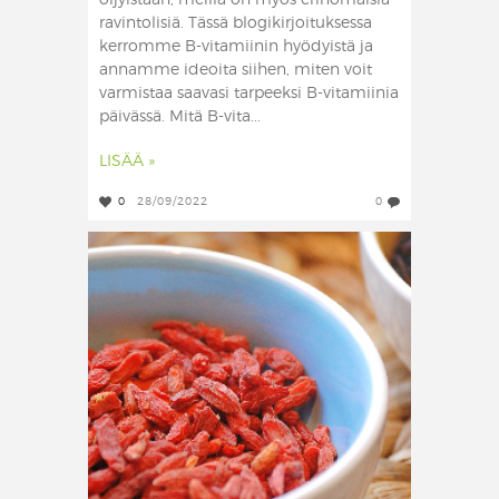
öljyistään, meillä on myös erinomaisia
ravintolisiä. Tässä blogikirjoituksessa
kerromme B-vitamiinin hyödyistä ja
annamme ideoita siihen, miten voit
varmistaa saavasi tarpeeksi B-vitamiinia
päivässä. Mitä B-vita...
LISÄÄ »
0
28/09/2022
0