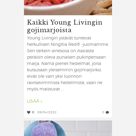
Kaikki Young Livingin
gojimarjoista
Young Livingin ystävät tuntevat
herkullisen NingXia Red® -juomamme.
Sen tärkein ainesosa on Aasiasta
peräisin oleva punaisen pukinpensaan
marja. Nämä pienet hedelmät, joita
kutsutaan yleisemmin gojimarjoiksi,
eivät ole vain yksi luonnon
ravitsevimmista hedelmistä, vaan ne
myös maistuvat ...
LISÄÄ »
0
08/04/2022
0