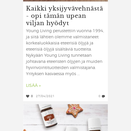
Kaikki yksijyvävehnästä
- opi tämän upean
viljan hyödyt
Young Living perustettiin vuonna 1994,
ja siitä lähtien olemme valmistaneet
korkealuokkaisia eteerisiä öljyjä ja
eteerisiä öljyjä sisältäviä tuotteita.
Nykyään Young Living tunnetaan
johtavana eteeristen öljyjen ja muiden
hyvinvointituotteiden valmistajana.
Yrityksen kasvaessa myös ...
LISÄÄ »
0
27/04/2021
0