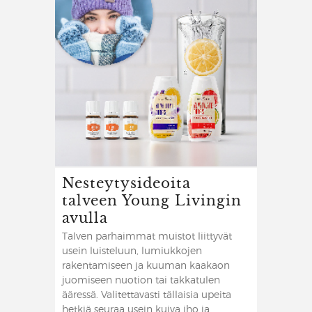
Nesteytysideoita
talveen Young Livingin
avulla
Talven parhaimmat muistot liittyvät
usein luisteluun, lumiukkojen
rakentamiseen ja kuuman kaakaon
juomiseen nuotion tai takkatulen
ääressä. Valitettavasti tällaisia upeita
hetkiä seuraa usein kuiva iho ja