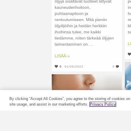
öljyjä sisältävät tuotteet liittyvät
p
kauneudenhoitoon,
i
puhtaanapitoon ja
h
rentoutumiseen. Mitä pieniin
m
öljyilijöihin ja heidän herkkiin
b
ihoihinsa tulee, me kaikki
s
tiedämme, miten tärkeää öljyjen
L
laimentaminen on. ...
LISÄÄ »
0
01/06/2022
0
By clicking “Accept All Cookies”, you agree to the storing of cookies on
site usage, and assist in our marketing efforts.
Privacy Policy