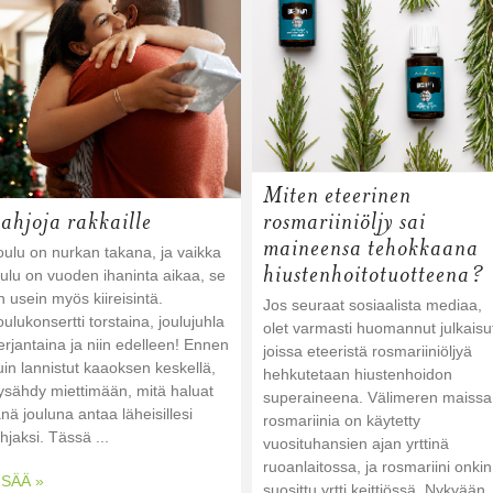
Miten eteerinen
ahjoja rakkaille
rosmariiniöljy sai
maineensa tehokkaana
oulu on nurkan takana, ja vaikka
hiustenhoitotuotteena?
oulu on vuoden ihaninta aikaa, se
n usein myös kiireisintä.
Jos seuraat sosiaalista mediaa,
oulukonsertti torstaina, joulujuhla
olet varmasti huomannut julkaisu
erjantaina ja niin edelleen! Ennen
joissa eteeristä rosmariiniöljyä
uin lannistut kaaoksen keskellä,
hehkutetaan hiustenhoidon
ysähdy miettimään, mitä haluat
superaineena. Välimeren maissa
änä jouluna antaa läheisillesi
rosmariinia on käytetty
ahjaksi. Tässä ...
vuosituhansien ajan yrttinä
ruoanlaitossa, ja rosmariini onkin
ISÄÄ »
suosittu yrtti keittiössä. Nykyään