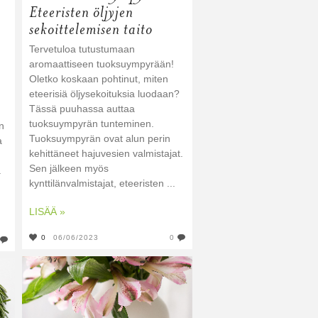
Eteeristen öljyjen
sekoittelemisen taito
Tervetuloa tutustumaan
aromaattiseen tuoksuympyrään!
Oletko koskaan pohtinut, miten
eteerisiä öljysekoituksia luodaan?
Tässä puuhassa auttaa
tuoksuympyrän tunteminen.
n
Tuoksuympyrän ovat alun perin
a
kehittäneet hajuvesien valmistajat.
Sen jälkeen myös
a
kynttilänvalmistajat, eteeristen ...
LISÄÄ »
0
06/06/2023
0