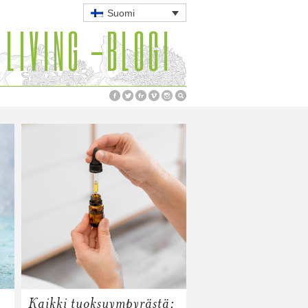
Suomi
 LIVING -BLOGI
Kaikki tuoksuympyrästä: