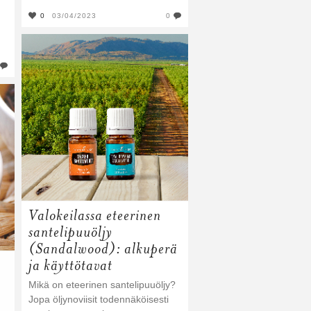
0
03/04/2023
0
Valokeilassa eteerinen
santelipuuöljy
(Sandalwood): alkuperä
ja käyttötavat
Mikä on eteerinen santelipuuöljy?
Jopa öljynoviisit todennäköisesti