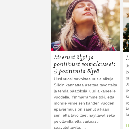
Eteeriset öljyt ja
L
positiiviset voimalauseet:
J
5 positiivista öljyä
j
o
Uusi vuosi tarkoittaa uusia alkuja.
J
Silloin kannattaa asettaa tavoitteita
p
ja tehdä päätöksiä juuri alkaneelle
k
vuodelle. Ymmärrämme toki, että
p
monille viimeisen kahden vuoden
t
epävarmuus on saanut aikaan
l
sen, että tavoitteet näyttävät sekä
pelottavilta että vaikeasti
L
saavutettavilta. ...