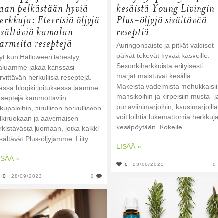
aan pelkästään hyviä
kesäistä Young Livingin
erkkuja: Eteerisiä öljyjä
Plus-öljyjä sisältävää
isältäviä kamalan
reseptiä
armeita reseptejä
Auringonpaiste ja pitkät valoiset
päivät tekevät hyvää kasveille.
yt kun Halloween lähestyy,
Sesonkiherkkuista erityisesti
aluamme jakaa kanssasi
marjat maistuvat kesällä.
irvittävän herkullisia reseptejä.
Makeista vadelmista mehukkaisii
ässä blogikirjoituksessa jaamme
mansikoihin ja kirpeisiin musta- j
eseptejä kammottaviin
punaviinimarjoihin, kausimarjoilla
lkupaloihin, pirullisen herkulliseen
voit loihtia lukemattomia herkkuj
älkiruokaan ja aavemaisen
kesäpöytään. Kokeile ...
irkistävästä juomaan, jotka kaikki
isältävät Plus-öljyjämme. Liity ...
LISÄÄ »
ISÄÄ »
0
23/06/2023
0
0
28/09/2023
0