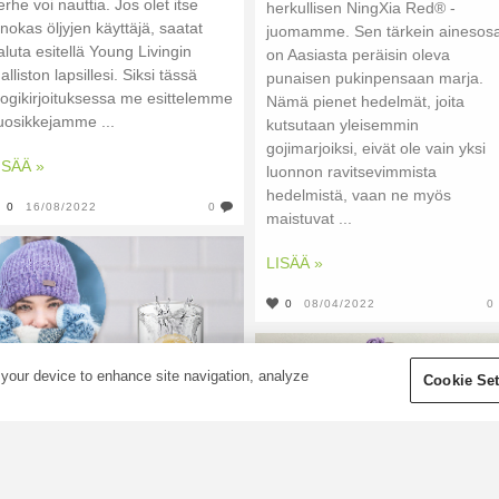
erhe voi nauttia. Jos olet itse
herkullisen NingXia Red® -
nnokas öljyjen käyttäjä, saatat
juomamme. Sen tärkein ainesos
aluta esitellä Young Livingin
on Aasiasta peräisin oleva
alliston lapsillesi. Siksi tässä
punaisen pukinpensaan marja.
logikirjoituksessa me esittelemme
Nämä pienet hedelmät, joita
uosikkejamme ...
kutsutaan yleisemmin
gojimarjoiksi, eivät ole vain yksi
ISÄÄ »
luonnon ravitsevimmista
hedelmistä, vaan ne myös
0
16/08/2022
0
maistuvat ...
LISÄÄ »
0
08/04/2022
0
 your device to enhance site navigation, analyze
Cookie Set