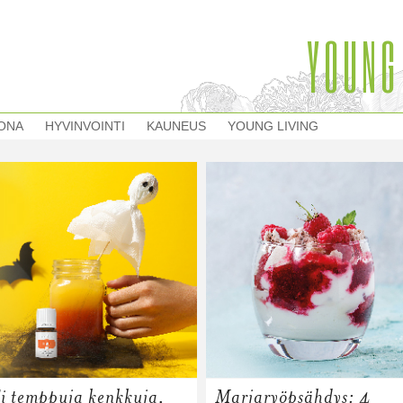
YOUNG
ONA
HYVINVOINTI
KAUNEUS
YOUNG LIVING
i temppuja kenkkuja,
Marjaryöpsähdys: 4