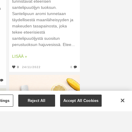
tunnistavat eteerisen
santelipuuöljyn tuoksun.
a
Santelipuun aromi tunnetaan
täydellisestä maanläheisyyden ja
makeuden tasapainosta, joka
tekee eteerisiestä
santelipuuöljystä suositun
perustuoksun hajuvesissä. Etee...
LISÄÄ »
0
24/11/2022
0
tings
Reject All
Accept All Cookies