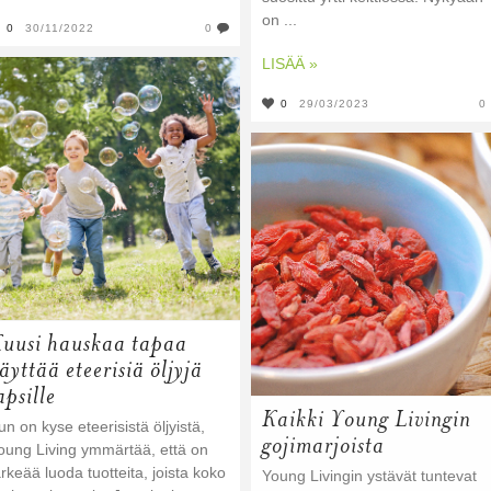
on ...
0
30/11/2022
0
LISÄÄ »
0
29/03/2023
0
uusi hauskaa tapaa
äyttää eteerisiä öljyjä
apsille
Kaikki Young Livingin
un on kyse eteerisistä öljyistä,
gojimarjoista
oung Living ymmärtää, että on
ärkeää luoda tuotteita, joista koko
Young Livingin ystävät tuntevat