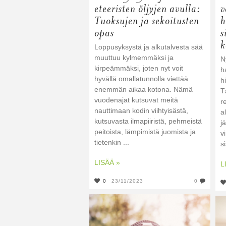
eteeristen öljyjen avulla:
v
Tuoksujen ja sekoitusten
h
opas
s
k
Loppusyksystä ja alkutalvesta sää
muuttuu kylmemmäksi ja
N
kirpeämmäksi, joten nyt voit
h
hyvällä omallatunnolla viettää
h
enemmän aikaa kotona. Nämä
T
vuodenajat kutsuvat meitä
r
nauttimaan kodin viihtyisästä,
a
kutsuvasta ilmapiiristä, pehmeistä
j
peitoista, lämpimistä juomista ja
v
tietenkin ...
s
LISÄÄ »
L
0
23/11/2023
0