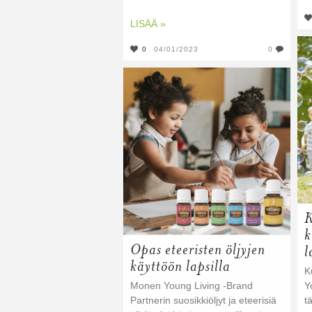
LISÄÄ »
0
04/01/2023
0
K
k
Opas eteeristen öljyjen
l
käyttöön lapsilla
K
Monen Young Living -Brand
Y
Partnerin suosikkiöljyt ja eteerisiä
t