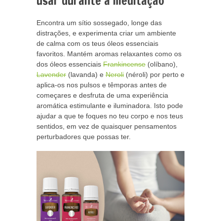
usar durante a meditação
Encontra um sítio sossegado, longe das
distrações, e experimenta criar um ambiente
de calma com os teus óleos essenciais
favoritos. Mantém aromas relaxantes como os
dos óleos essenciais
Frankincense
(olíbano),
Lavender
(lavanda) e
Neroli
(néroli) por perto e
aplica-os nos pulsos e têmporas antes de
começares e desfruta de uma experiência
aromática estimulante e iluminadora. Isto pode
ajudar a que te foques no teu corpo e nos teus
sentidos, em vez de quaisquer pensamentos
perturbadores que possas ter.