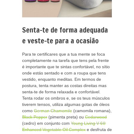
Senta-te de forma adequada
e veste-te para a ocasião
Para te certificares que a tua mente se foca
completamente na tarefa que tens pela frente
é importante que te sintas confortável, no sítio
onde estás sentado e com a roupa que tens
vestido, enquanto meditas. Em termos de
postura, tenta manter as costas direitas mas
senta-te de forma relaxada e confortável.
Tenta rodar os ombros e, se os teus músculos
tiverem tensos, utiliza algumas gotas de óleos
como
German Chamomile
(camomila romana),
Black Pepper
(pimenta preta) ou
Cedarwood
(cedro) em conjunto com
Young Living V-6®
Enhanced Vegetable Oil Complex
e desfruta de