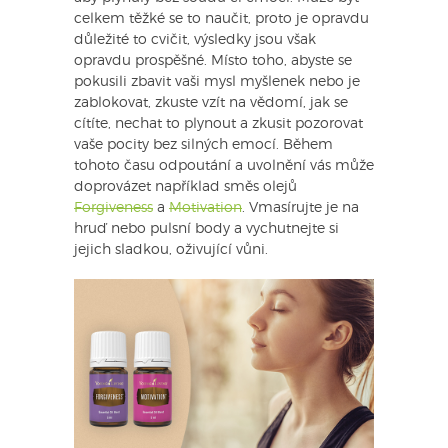
celkem těžké se to naučit, proto je opravdu
důležité to cvičit, výsledky jsou však
opravdu prospěšné. Místo toho, abyste se
pokusili zbavit vaši mysl myšlenek nebo je
zablokovat, zkuste vzít na vědomí, jak se
cítíte, nechat to plynout a zkusit pozorovat
vaše pocity bez silných emocí. Během
tohoto času odpoutání a uvolnění vás může
doprovázet například směs olejů
Forgiveness
a
Motivation
. Vmasírujte je na
hruď nebo pulsní body a vychutnejte si
jejich sladkou, oživující vůni.