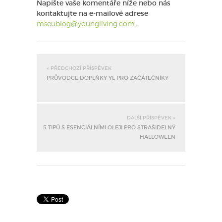
Napište vaše komentáře níže nebo nás
kontaktujte na e-mailové adrese
mseublog@youngliving.com
.
« PŘEDCHOZÍ PŘÍSPĚVEK
PRŮVODCE DOPLŇKY YL PRO ZAČÁTEČNÍKY
DALŠÍ PŘÍSPĚVEK »
5 TIPŮ S ESENCIÁLNÍMI OLEJI PRO STRAŠIDELNÝ
HALLOWEEN