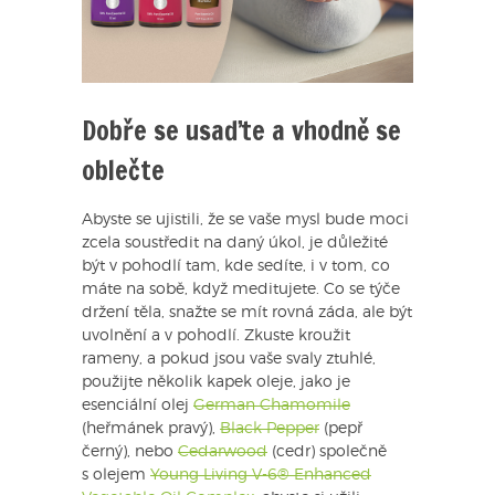
Dobře se usaďte a vhodně se
oblečte
Abyste se ujistili, že se vaše mysl bude moci
zcela soustředit na daný úkol, je důležité
být v pohodlí tam, kde sedíte, i v tom, co
máte na sobě, když meditujete. Co se týče
držení těla, snažte se mít rovná záda, ale být
uvolnění a v pohodlí. Zkuste kroužit
rameny, a pokud jsou vaše svaly ztuhlé,
použijte několik kapek oleje, jako je
esenciální olej
German Chamomile
(heřmánek pravý),
Black Pepper
(pepř
černý), nebo
Cedarwood
(cedr) společně
s olejem
Young Living V-6® Enhanced