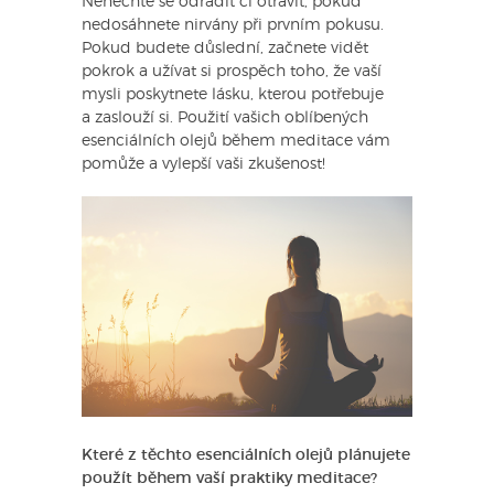
Nenechte se odradit či otrávit, pokud
nedosáhnete nirvány při prvním pokusu.
Pokud budete důslední, začnete vidět
pokrok a užívat si prospěch toho, že vaší
mysli poskytnete lásku, kterou potřebuje
a zaslouží si. Použití vašich oblíbených
esenciálních olejů během meditace vám
pomůže a vylepší vaši zkušenost!
Které z těchto esenciálních olejů plánujete
použít během vaší praktiky meditace?