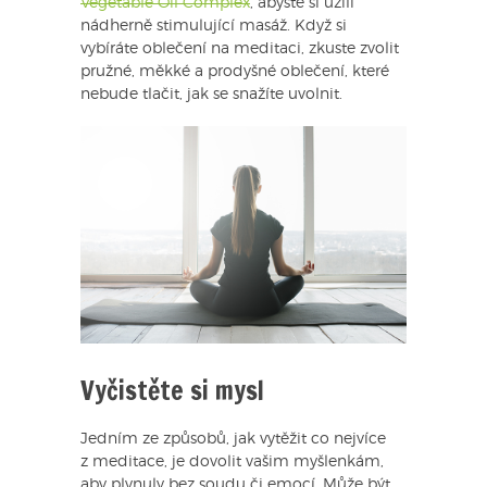
Vegetable Oil Complex
, abyste si užili
nádherně stimulující masáž. Když si
vybíráte oblečení na meditaci, zkuste zvolit
pružné, měkké a prodyšné oblečení, které
nebude tlačit, jak se snažíte uvolnit.
Vyčistěte si mysl
Jedním ze způsobů, jak vytěžit co nejvíce
z meditace, je dovolit vašim myšlenkám,
aby plynuly bez soudu či emocí. Může být