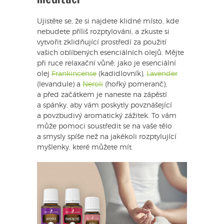
Ujistěte se, že si najdete klidné místo, kde
nebudete příliš rozptylováni, a zkuste si
vytvořit zklidňující prostředí za použití
vašich oblíbených esenciálních olejů. Mějte
při ruce relaxační vůně, jako je esenciální
olej
Frankincense
(kadidlovník),
Lavender
(levandule) a
Neroli
(hořký pomeranč),
a před začátkem je naneste na zápěstí
a spánky, aby vám poskytly povznášející
a povzbudivý aromatický zážitek. To vám
může pomoci soustředit se na vaše tělo
a smysly spíše než na jakékoli rozptylující
myšlenky, které můžete mít.