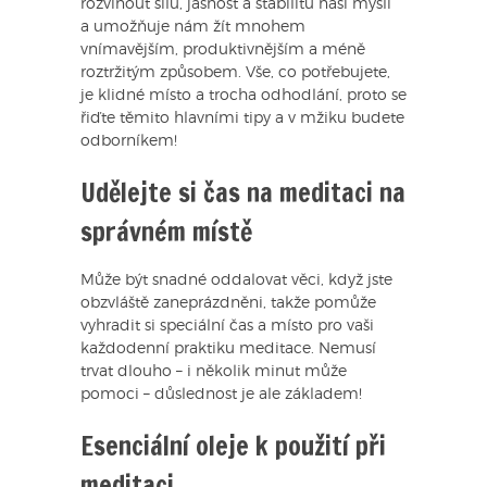
rozvinout sílu, jasnost a stabilitu naší mysli
a umožňuje nám žít mnohem
vnímavějším, produktivnějším a méně
roztržitým způsobem. Vše, co potřebujete,
je klidné místo a trocha odhodlání, proto se
řiďte těmito hlavními tipy a v mžiku budete
odborníkem!
Udělejte si čas na meditaci na
správném místě
Může být snadné oddalovat věci, když jste
obzvláště zaneprázdněni, takže pomůže
vyhradit si speciální čas a místo pro vaši
každodenní praktiku meditace. Nemusí
trvat dlouho – i několik minut může
pomoci – důslednost je ale základem!
Esenciální oleje k použití při
meditaci