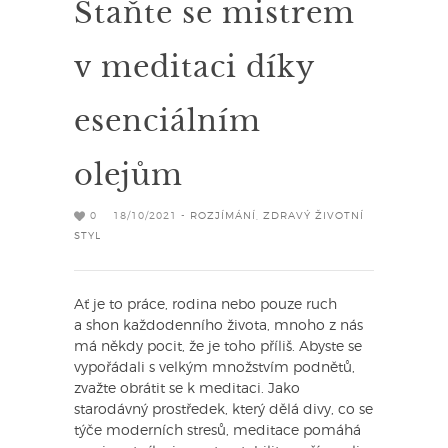
Staňte se mistrem
v meditaci díky
esenciálním
olejům
0
18/10/2021 -
ROZJÍMÁNÍ
,
ZDRAVÝ ŽIVOTNÍ
STYL
Ať je to práce, rodina nebo pouze ruch
a shon každodenního života, mnoho z nás
má někdy pocit, že je toho příliš. Abyste se
vypořádali s velkým množstvím podnětů,
zvažte obrátit se k meditaci. Jako
starodávný prostředek, který dělá divy, co se
týče moderních stresů, meditace pomáhá