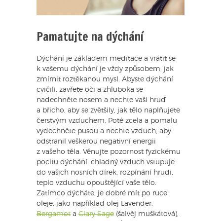
Pamatujte na dýchání
Dýchání je základem meditace a vrátit se
k vašemu dýchání je vždy způsobem, jak
zmírnit roztěkanou mysl. Abyste dýchání
cvičili, zavřete oči a zhluboka se
nadechněte nosem a nechte vaši hruď
a břicho, aby se zvětšily, jak tělo naplňujete
čerstvým vzduchem. Poté zcela a pomalu
vydechněte pusou a nechte vzduch, aby
odstranil veškerou negativní energii
z vašeho těla. Věnujte pozornost fyzickému
pocitu dýchání: chladný vzduch vstupuje
do vašich nosních dírek, rozpínání hrudi,
teplo vzduchu opouštějící vaše tělo.
Zatímco dýcháte, je dobré mít po ruce
oleje, jako například olej Lavender,
Bergamot
a
Clary Sage
(šalvěj muškátová),