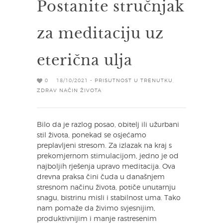
Postanite stručnjak
za meditaciju uz
eterična ulja
0
18/10/2021 -
PRISUTNOST U TRENUTKU
,
ZDRAV NAČIN ŽIVOTA
Bilo da je razlog posao, obitelj ili užurbani
stil života, ponekad se osjećamo
preplavljeni stresom. Za izlazak na kraj s
prekomjernom stimulacijom, jedno je od
najboljih rješenja upravo meditacija. Ova
drevna praksa čini čuda u današnjem
stresnom načinu života, potiče unutarnju
snagu, bistrinu misli i stabilnost uma. Tako
nam pomaže da živimo svjesnijim,
produktivnijim i manje rastresenim