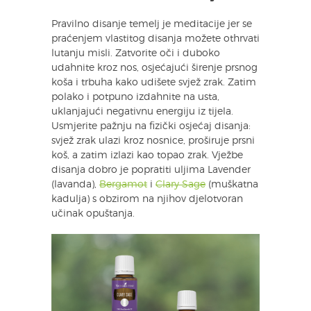
Pravilno disanje temelj je meditacije jer se
praćenjem vlastitog disanja možete othrvati
lutanju misli. Zatvorite oči i duboko
udahnite kroz nos, osjećajući širenje prsnog
koša i trbuha kako udišete svjež zrak. Zatim
polako i potpuno izdahnite na usta,
uklanjajući negativnu energiju iz tijela.
Usmjerite pažnju na fizički osjećaj disanja:
svjež zrak ulazi kroz nosnice, proširuje prsni
koš, a zatim izlazi kao topao zrak. Vježbe
disanja dobro je popratiti uljima Lavender
(lavanda),
Bergamot
i
Clary Sage
(muškatna
kadulja) s obzirom na njihov djelotvoran
učinak opuštanja.