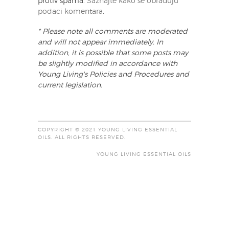
protiv spama.
Saznajte kako se obrađuju
podaci komentara
.
* Please note all comments are moderated
and will not appear immediately. In
addition, it is possible that some posts may
be slightly modified in accordance with
Young Living's Policies and Procedures and
current legislation.
COPYRIGHT © 2021 YOUNG LIVING ESSENTIAL
OILS. ALL RIGHTS RESERVED.
YOUNG LIVING ESSENTIAL OILS