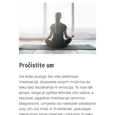
Pročistite um
Da biste postigli što više prednosti
meditacije, dopustite svojim mislima da
teku bez osuđivanja ili emocija. To nije lak
posao, stoga je vježba tehnike vrlo važna, a
rezultati uspješne meditacije iznimno
blagotvorni. Umjesto da nastojite osloboditi
svoj um od misli ili ih blokirati, pokušajte
prepoznati svoje osjećaje i otpustiti ih tako