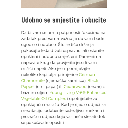
Udobno se smjestite i obucite
Da bi vam se um u potpunosti fokusirao na
zadatak pred vama, važno je da vam bude
ugodno i udobno. Što se tiče držanja,
pokušajte leđa držati uspravno, ali ostanite
opušteni i udobno smješteni. Ramenima
napravite krug da provjerite jesu li vam
mišići napeti. Ako jesu, pomiješajte
nekoliko kapi ulja, primjerice
German
Chamomile
(njemačka kamilica),
Black
Pepper
(crni papar) ili
Cedarwood
(cedar), s
baznim uljem
Young Living V-6® Enhanced
Vegetable Oil Complex
i upotrijebite za
opuštajuću masažu. Kad je riječ o odjeći za
meditaciju, odaberite rastezljivu, mekanu i
prozračnu odjeću koja vas neće stezati dok
se pokušavate opustiti.