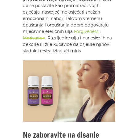
da se postavite kao promatrač svojih
osjećaja, nastojeći ne osjećati snažan
emocionalni naboj. Takvom vremenu
opuštanja i otpuštanja dobro odgovaraju
mješavine eteričnih ulja
Forgiveness
i
Motivation
. Razrijedite ulja i nanesite ih na
dekolte ili žile kucavice da osjetite njihov
sladak i revitalizirajući miris.
Ne zaboravite na disanje