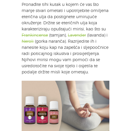
Pronađite tihi kutak u kojem će vas što
manje stvari ometati i upotrijebite omiljena
eterična ulja da postignete umirujuće
okruženje. Držite se eteričnih ulja koja
karakteriziraju opuštajući mirisi, kao što su
Frankincense
(tamjan),
Lavender
(lavanda) i
Neroli
(gorka naranča). Razrijedite ih i
nanesite koju kap na zapešća i sljepoočnice
radi poticajnog iskustva i prosvjetljenja.
Njihovi mirisi mogu vam pomoći da se
usredotočite na svoje tijelo i osjetila te
podalje držite misli koje ometaju.