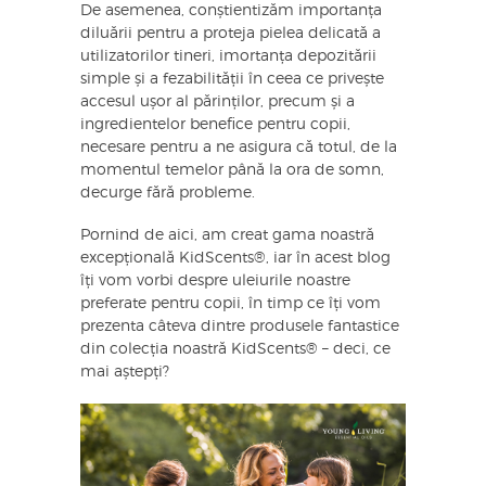
De asemenea, conștientizăm importanța
diluării pentru a proteja pielea delicată a
utilizatorilor tineri, imortanța depozitării
simple și a fezabilității în ceea ce privește
accesul ușor al părinților, precum și a
ingredientelor benefice pentru copii,
necesare pentru a ne asigura că totul, de la
momentul temelor până la ora de somn,
decurge fără probleme.
Pornind de aici, am creat gama noastră
excepțională KidScents®, iar în acest blog
îți vom vorbi despre uleiurile noastre
preferate pentru copii, în timp ce îți vom
prezenta câteva dintre produsele fantastice
din colecția noastră KidScents® – deci, ce
mai aștepți?