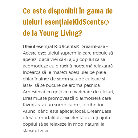
Ce este disponibil în gama de
uleiuri esențialeKidScents®
de la Young Living?
Uleiul esențial KidScents® DreamEase
–
Acesta este uleiul suprem la care trebuie să
apelezi dacă vrei să-ți ajuți copilul să se
acomodeze cu o rutină nocturnă relaxantă.
Încearcă să le masezi acest ulei pe piele
chiar înainte de somn sau de culcare și
lasă-i să se bucure de aroma pașnică.
Amestecat cu grijă cu o varietate de uleiuri,
DreamEase promovează o atmosferă care
favorizează un somn calm și odihnitor.
Atunci când este aplicat local, DreamEase
oferă o modalitate excelentă de a-ți ajuta
copilul să se relaxeze în mod natural la
sfârșitul zilei.