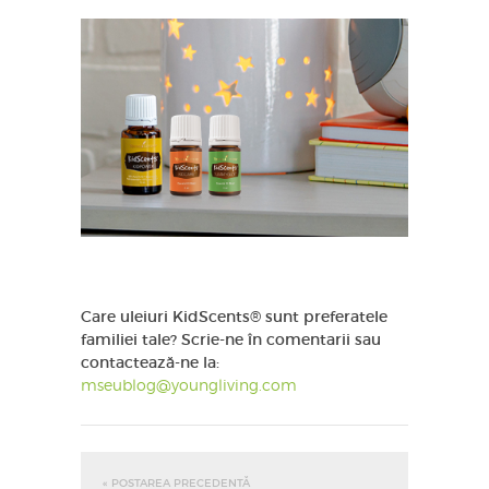
Care uleiuri KidScents® sunt preferatele
familiei tale? Scrie-ne în comentarii sau
contactează-ne la:
mseublog@youngliving.com
« POSTAREA PRECEDENTĂ