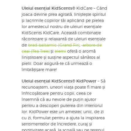
Uleiul esențial KidScents®
KidCare – Când
joaca devine prea agitată, liniștește spiritul
și lacrimile copiilor tăi aplicând pe pielea
lor amestecul nostru de uleiuri esențiale
KidScents KidCare. Această combinație
răcoritoare și relaxantă de uleiuri esențiale
de
brad balsamic (Grand Fir)
,
arbore de
ceai (Tea Tree)
și
elemi
oferă o aromă
liniștitoare și susține aspectul sănătos al
pielii. Doar asigură-te că urmează o
îmbrățișare mare!
Uleiul esențial KidScents® KidPower
– Să
recunoaștem, uneori viața poate fi mare și
înfricoșătoare pentru copii, ceea ce
însemnă că au nevoie de puțin ajutor
pentru a descoperi puterea din interiorul
lor. KidPower este un amestec unic, de zi
cu zi, formulat pentru a ajuta la inspirarea
sentimentelor de încredere, curaj și
pozitivitate acasă, la școală sau pe terenul