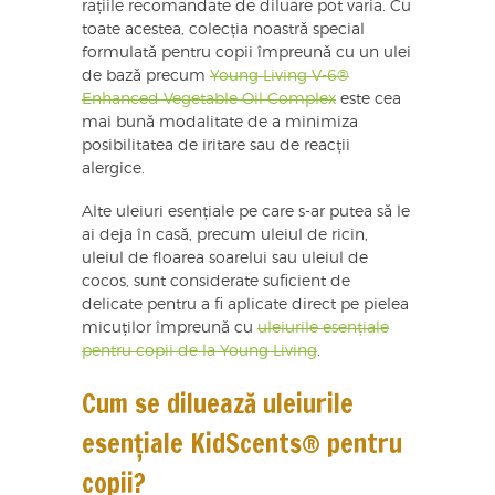
rațiile recomandate de diluare pot varia. Cu
toate acestea, colecția noastră special
formulată pentru copii împreună cu un ulei
de bază precum
Young Living V-6®
Enhanced Vegetable Oil Complex
este cea
mai bună modalitate de a minimiza
posibilitatea de iritare sau de reacții
alergice.
Alte uleiuri esențiale pe care s-ar putea să le
ai deja în casă, precum uleiul de ricin,
uleiul de floarea soarelui sau uleiul de
cocos, sunt considerate suficient de
delicate pentru a fi aplicate direct pe pielea
micuților împreună cu
uleiurile esențiale
pentru copii de la Young Living
.
Cum se diluează uleiurile
esențiale KidScents® pentru
copii?