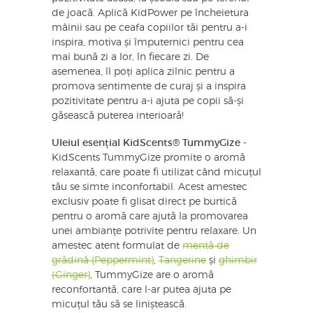
de joacă. Aplică KidPower pe încheietura
mâinii sau pe ceafa copiilor tăi pentru a-i
inspira, motiva și împuternici pentru cea
mai bună zi a lor, în fiecare zi. De
asemenea, îl poți aplica zilnic pentru a
promova sentimente de curaj și a inspira
pozitivitate pentru a-i ajuta pe copii să-și
găsească puterea interioară!
Uleiul esențial KidScents® TummyGize
-
KidScents TummyGize promite o aromă
relaxantă, care poate fi utilizat când micuțul
tău se simte inconfortabil. Acest amestec
exclusiv poate fi glisat direct pe burtică
pentru o aromă care ajută la promovarea
unei ambianțe potrivite pentru relaxare. Un
amestec atent formulat de
mentă de
grădină (Peppermint)
,
Tangerine
și
ghimbir
(Ginger)
, TummyGize are o aromă
reconfortantă, care l-ar putea ajuta pe
micuțul tău să se liniștească.