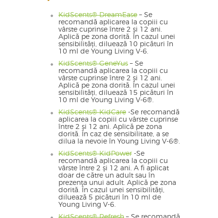
KidScents® DreamEase
– Se
recomandă aplicarea la copiii cu
vârste cuprinse între 2 și 12 ani.
Aplică pe zona dorită. În cazul unei
sensibilități, diluează 10 picături în
10 ml de Young Living V-6.
KidScents® GeneYus
– Se
recomandă aplicarea la copiii cu
vârste cuprinse între 2 și 12 ani.
Aplică pe zona dorită. În cazul unei
sensibilități, diluează 15 picături în
10 ml de Young Living V-6®.
KidScents® KidCare
-Se recomandă
aplicarea la copiii cu vârste cuprinse
între 2 și 12 ani. Aplică pe zona
dorită. În caz de sensibilitate, a se
dilua la nevoie în Young Living V-6®.
KidScents® KidPower
-Se
recomandă aplicarea la copiii cu
vârste între 2 și 12 ani. A fi aplicat
doar de către un adult sau în
prezența unui adult. Aplică pe zona
dorită. În cazul unei sensibilități,
diluează 5 picături în 10 ml de
Young Living V-6.
KidScents® Refresh
– Se recomandă