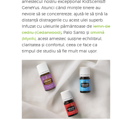
amestecul nostru excepțional KidScents®
GeneYus. Atunci când mințile tinere au
nevoie să se concentreze, ajută-le să țină la
distanță distragerile cu acest ulei superb.
Infuzat cu uleiurile pământoase de
lemn de
cedru (Cedarwood)
,
Palo Santo și
smirnă
(Myrrh)
, acest amestec susține echilibrul,
claritatea și confortul, ceea ce face ca
timpul de studiu să fie mult mai ușor.