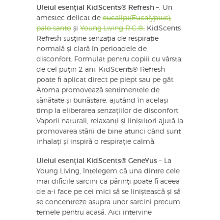
Uleiul esențial KidScents® Refresh –
, Un
amestec delicat de
eucalipt(Eucalyptus),
palo santo
și
Young Living R.C.®,
KidScents
Refresh susține senzația de respirație
normală și clară în perioadele de
disconfort. Formulat pentru copiii cu vârsta
de cel puțin 2 ani, KidScents® Refresh
poate fi aplicat direct pe piept sau pe gât.
Aroma promovează sentimentele de
sănătate și bunăstare, ajutând în același
timp la eliberarea senzațiilor de disconfort.
Vaporii naturali, relaxanți și liniștitori ajută la
promovarea stării de bine atunci când sunt
inhalați și inspiră o respirație calmă.
Uleiul esențial KidScents® GeneYus
– La
Young Living, înțelegem că una dintre cele
mai dificile sarcini ca părinți poate fi aceea
de a-i face pe cei mici să se liniștească și să
se concentreze asupra unor sarcini precum
temele pentru acasă. Aici intervine