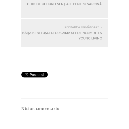
GHID DE ULEIURI ESENȚIALE PENTRU SARCINĂ
POSTAREA URMĂTOARE »
BĂIȚA BEBELUȘULUI CU GAMA SEEDLINGS® DE LA
YOUNG LIVING
Niciun comentariu