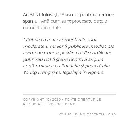
Acest sit folosește Akismet pentru a reduce
spamul.
Află cum sunt procesate datele
comentariilor tale
.
* Reține că toate comentariile sunt
moderate și nu vor fi publicate imediat. De
asemenea, unele postări pot fi modificate
puțin sau pot fi șterse pentru a asigura
conformitatea cu Politicile și procedurile
Young Living și cu legislația în vigoare.
COPYRIGHT (C) 2020 – TOATE DREPTURILE
REZERVATE – YOUNG LIVING
YOUNG LIVING ESSENTIAL OILS