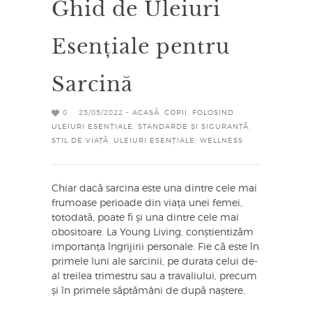
Ghid de Uleiuri
Esențiale pentru
Sarcină
0
25/05/2022 -
ACASĂ
,
COPII
,
FOLOSIND
ULEIURI ESENȚIALE
,
STANDARDE ȘI SIGURANȚĂ
,
STIL DE VIAȚĂ
,
ULEIURI ESENȚIALE
,
WELLNESS
Chiar dacă sarcina este una dintre cele mai
frumoase perioade din viața unei femei,
totodată, poate fi și una dintre cele mai
obositoare. La Young Living, conștientizăm
importanța îngrijirii personale. Fie că este în
primele luni ale sarcinii, pe durata celui de-
al treilea trimestru sau a travaliului, precum
și în primele săptămâni de după naștere.