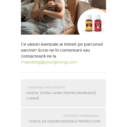
Ce uleiuri esențiale ai folosit pe parcursul
sarcinii? Scrie-ne în comentarii sau
contactează-ne la
mseublog@youngliving.com
« POSTAREA PRECEDENTĂ
GHIDUL YOUNG LIVING PENTRU FRUMUSEȚE
CURATĂ
POSTAREA URMĂTOARE »
GHIDUL DE ULEIURI ESENȚIALE PENTRU COPII