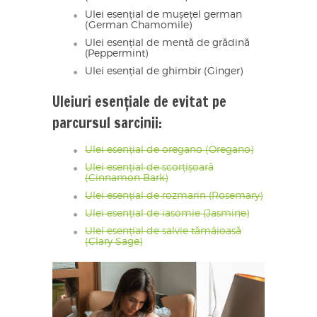
Ulei esențial de mușețel german
(German Chamomile)
Ulei esențial de mentă de grădină
(Peppermint)
Ulei esențial de ghimbir (Ginger)
Uleiuri esențiale de evitat pe
parcursul sarcinii:
Ulei esențial de oregano (Oregano)
Ulei esențial de scorțișoară
(Cinnamon Bark)
Ulei esențial de rozmarin (Rosemary)
Ulei esențial de iasomie (Jasmine)
Ulei esențial de salvie tămâioasă
(Clary Sage)