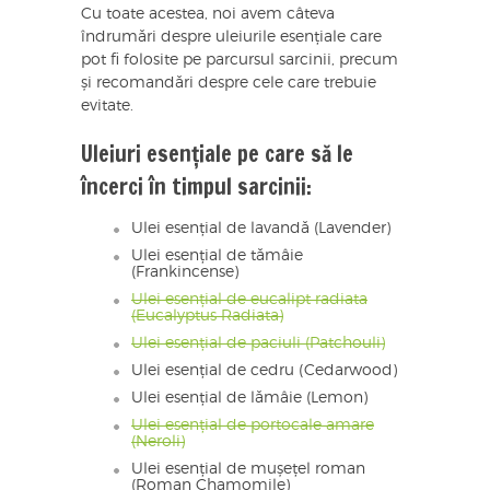
Cu toate acestea, noi avem câteva
îndrumări despre uleiurile esențiale care
pot fi folosite pe parcursul sarcinii, precum
și recomandări despre cele care trebuie
evitate.
Uleiuri esențiale pe care să le
încerci în timpul sarcinii:
Ulei esențial de lavandă (Lavender)
Ulei esențial de tămâie
(Frankincense)
Ulei esențial de eucalipt radiata
(Eucalyptus Radiata)
Ulei esențial de paciuli (Patchouli)
Ulei esențial de cedru (Cedarwood)
Ulei esențial de lămâie (Lemon)
Ulei esențial de portocale amare
(Neroli)
Ulei esențial de mușețel roman
(Roman Chamomile)