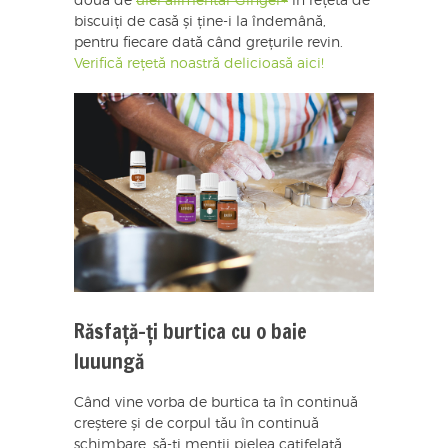
două de
ulei alimentar Ginger+
în rețeta de
biscuiți de casă și ține-i la îndemână,
pentru fiecare dată când grețurile revin.
Verifică rețetă noastră delicioasă aici!
Răsfață-ți burtica cu o baie
luuungă
Când vine vorba de burtica ta în continuă
creștere și de corpul tău în continuă
schimbare, să-ți menții pielea catifelată,