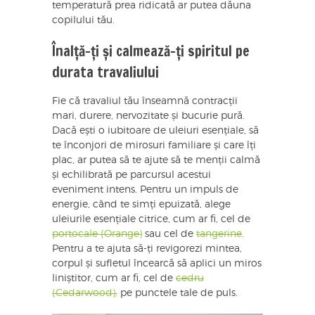
temperatură prea ridicată ar putea dăuna
copilului tău.
Înalță-ți și calmează-ți spiritul pe
durata travaliului
Fie că travaliul tău înseamnă contracții
mari, durere, nervozitate și bucurie pură.
Dacă ești o iubitoare de uleiuri esențiale, să
te înconjori de mirosuri familiare și care îți
plac, ar putea să te ajute să te menții calmă
și echilibrată pe parcursul acestui
eveniment intens. Pentru un impuls de
energie, când te simți epuizată, alege
uleiurile esențiale citrice, cum ar fi, cel de
portocale (Orange)
sau cel de
tangerine
.
Pentru a te ajuta să-ți revigorezi mintea,
corpul și sufletul încearcă să aplici un miros
liniștitor, cum ar fi, cel de
cedru
(Cedarwood),
pe punctele tale de puls.