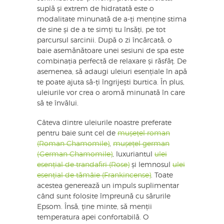
suplă și extrem de hidratată este o
modalitate minunată de a-ți menține stima
de sine și de a te simți tu însăți, pe tot
parcursul sarcinii. După o zi încărcată, o
baie asemănătoare unei sesiuni de spa este
combinația perfectă de relaxare și răsfăț. De
asemenea, să adaugi uleiuri esențiale în apă
te poate ajuta să-ți îngrijești burtica. În plus,
uleiurile vor crea o aromă minunată în care
să te învălui.
Câteva dintre uleiurile noastre preferate
pentru baie sunt cel de
mușețel roman
(Roman Chamomile)
,
mușețel german
(German Chamomile)
, luxuriantul
ulei
esențial de trandafiri (Rose)
și lemnosul
ulei
esențial de tămâie (Frankincense)
. Toate
acestea generează un impuls suplimentar
când sunt folosite împreună cu sărurile
Epsom. Însă, ține minte, să menții
temperatura apei confortabilă. O