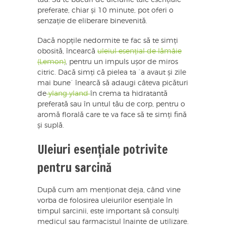
tău. Să te bucuri de uleiurile tale esențiale
preferate, chiar și 10 minute, pot oferi o
senzație de eliberare binevenită.
Dacă nopțile nedormite te fac să te simți
obosită, încearcă
uleiul esențial de lămâie
(Lemon)
, pentru un impuls ușor de miros
citric. Dacă simți că pielea ta `a avaut și zile
mai bune` înearcă să adaugi câteva picături
de
ylang yland
în crema ta hidratantă
preferată sau în untul tău de corp, pentru o
aromă florală care te va face să te simți fină
și suplă.
Uleiuri esențiale potrivite
pentru sarcină
După cum am menționat deja, când vine
vorba de folosirea uleiurilor esențiale în
timpul sarcinii, este important să consulți
medicul sau farmacistul înainte de utilizare.