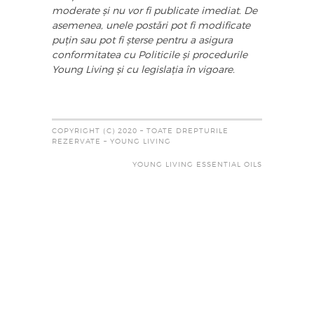
moderate și nu vor fi publicate imediat. De
asemenea, unele postări pot fi modificate
puțin sau pot fi șterse pentru a asigura
conformitatea cu Politicile și procedurile
Young Living și cu legislația în vigoare.
COPYRIGHT (C) 2020 – TOATE DREPTURILE
REZERVATE – YOUNG LIVING
YOUNG LIVING ESSENTIAL OILS