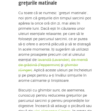
grețurile matinale
Cu toate că se numesc `grețuri matinale`,
noi știm că grețurile din timpul sarcinii pot
apărea la orice oră din zi, mai ales în
primele luni. Dacă ești în căutarea unor
uleiuri esențiale relaxante, pe care să le
folosești pe parcursul sarcinii, ce ar putea
să-ți ofere o aromă plăcută și să te distragă
în acele momente, îți sugerăm să utilizezi
arome proaspete precum cel al uleiului
esențial de
lavandă (Lavander)
,
de mentă
de grădină (Peppermint)
și
ghimbir
(Ginger)
. Aplică aceste uleiuri pe încheieturi
și pe piept pentru a-ți învălui simțurile în
arome calmante și liniștitoare.
Biscuiții cu ghimbir sunt, de asemenea,
cunoscuți pentru reducerea grețurilor pe
parcursul sarcinii și pentru proprietățile lor
digestive. Încearcă să adaugi o picătură sau