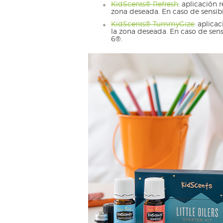
KidScents® Refresh
: aplicación
zona deseada. En caso de sensibi
KidScents® TummyGize
: aplica
la zona deseada. En caso de sens
6®.