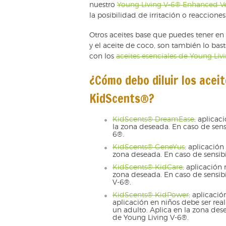
nuestro
Young Living V-6® Enhanced V
la posibilidad de irritación o reacciones
Otros aceites base que puedes tener en c
y el aceite de coco, son también lo bast
con los
aceites esenciales de Young Liv
¿Cómo debo diluir los acei
KidScents®?
KidScents® DreamEase
: aplica
la zona deseada. En caso de sens
6®.
KidScents® GeneYus
: aplicació
zona deseada. En caso de sensibi
KidScents® KidCare
: aplicación
zona deseada. En caso de sensibi
V-6®.
KidScents® KidPower
: aplicaci
aplicación en niños debe ser rea
un adulto. Aplica en la zona des
de Young Living V-6®.