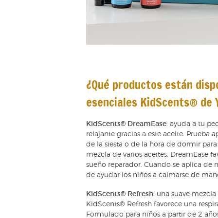
¿Qué productos están dispo
esenciales KidScents® de 
KidScents® DreamEase
: ayuda a tu pe
relajante gracias a este aceite. Prueba
de la siesta o de la hora de dormir par
mezcla de varios aceites, DreamEase f
sueño reparador. Cuando se aplica de
de ayudar los niños a calmarse de manera
KidScents® Refresh:
una suave mezcla
KidScents® Refresh favorece una respi
Formulado para niños a partir de 2 año