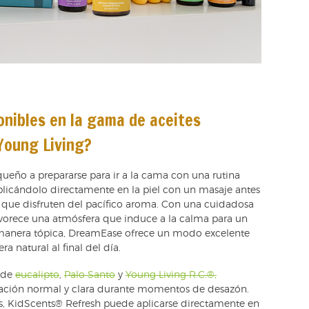
nibles en la gama de aceites
Young Living?
queño a prepararse para ir a la cama con una rutina
 aplicándolo directamente en la piel con un masaje antes
a que disfruten del pacífico aroma. Con una cuidadosa
avorece una atmósfera que induce a la calma para un
 manera tópica, DreamEase ofrece un modo excelente
 natural al final del día.
 de
eucalipto
,
Palo Santo
y
Young Living R.C.®,
ración normal y clara durante momentos de desazón.
s, KidScents® Refresh puede aplicarse directamente en