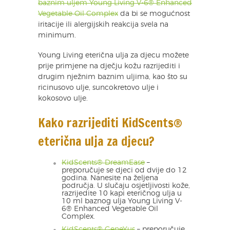
baznim uljem Young Living V-6® Enhanced
Vegetable Oil Complex
da bi se mogućnost
iritacije ili alergijskih reakcija svela na
minimum.
Young Living eterična ulja za djecu možete
prije primjene na dječju kožu razrijediti i
drugim nježnim baznim uljima, kao što su
ricinusovo ulje, suncokretovo ulje i
kokosovo ulje.
Kako razrijediti KidScents®
eterična ulja za djecu?
KidScents® DreamEase
–
preporučuje se djeci od dvije do 12
godina. Nanesite na željena
područja. U slučaju osjetljivosti kože,
razrijedite 10 kapi eteričnog ulja u
10 ml baznog ulja Young Living V-
6® Enhanced Vegetable Oil
Complex.
KidScents® GeneYus
– preporučuje