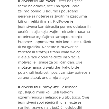
KidScents® KidPower
– stres ne utječe
samo na odrasle, već i na djecu. Zato
želimo ponuditi sigurno i pouzdano
rješenje za nošenje sa životnim izazovima,
bili oni veliki ili mali. KidPower je
jedinstvena kombinacija pomno odabranih
eteričnih ulja koja svojim mirisnim notama
doprinose osjećajima samopouzdanja,
hrabrosti i optimizma, bilo kod kuće, u školi
ili na igralištu. Nanesite KidPower na
zapešća ili stražnju stranu vrata svojeg
djeteta radi dodatne doze inspiracije,
motivacije i snage za odličan dan. Ulje
možete nanositi svaki dan kako biste
potaknuli hrabrost i pozitivan stav potreban
za pronalazak unutarnje snage.
KidScents® TummyGize
– oslobađa
opuštajući miris koji tješi tijekom
uznemirenosti i nelagode u trbuščiću. Ovaj
jedinstveni spoj eteričnih ulja može se
nanijeti izravno na trbuščić i osloboditi