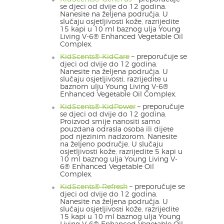
se djeci od dvije do 12 godina.
Nanesite na željena područja. U
slučaju osjetljivosti kože, razrijedite
15 kapi u 10 ml baznog ulja Young
Living V-6® Enhanced Vegetable Oil
Complex.
KidScents® KidCare
– preporučuje se
djeci od dvije do 12 godina.
Nanesite na željena područja. U
slučaju osjetljivosti, razrijedite u
baznom ulju Young Living V-6®
Enhanced Vegetable Oil Complex.
KidScents® KidPower
– preporučuje
se djeci od dvije do 12 godina.
Proizvod smije nanositi samo
pouzdana odrasla osoba ili dijete
pod njezinim nadzorom. Nanesite
na željeno područje. U slučaju
osjetljivosti kože, razrijedite 5 kapi u
10 ml baznog ulja Young Living V-
6® Enhanced Vegetable Oil
Complex.
KidScents® Refresh
– preporučuje se
djeci od dvije do 12 godina.
Nanesite na željena područja. U
slučaju osjetljivosti kože, razrijedite
15 kapi u 10 ml baznog ulja Young