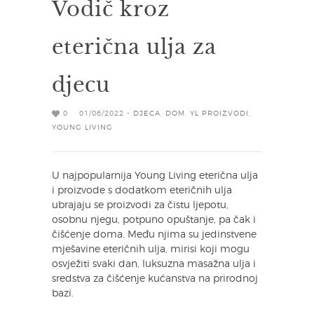
Vodič kroz
eterična ulja za
djecu
0
01/06/2022 -
DJECA
,
DOM
,
YL PROIZVODI
,
YOUNG LIVING
U najpopularnija Young Living eterična ulja
i proizvode s dodatkom eteričnih ulja
ubrajaju se proizvodi za čistu ljepotu,
osobnu njegu, potpuno opuštanje, pa čak i
čišćenje doma. Među njima su jedinstvene
mješavine eteričnih ulja, mirisi koji mogu
osvježiti svaki dan, luksuzna masažna ulja i
sredstva za čišćenje kućanstva na prirodnoj
bazi.