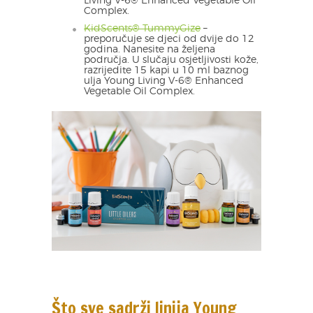
Living V-6® Enhanced Vegetable Oil
Complex.
KidScents® TummyGize
–
preporučuje se djeci od dvije do 12
godina. Nanesite na željena
područja. U slučaju osjetljivosti kože,
razrijedite 15 kapi u 10 ml baznog
ulja Young Living V-6® Enhanced
Vegetable Oil Complex.
Što sve sadrži linija Young