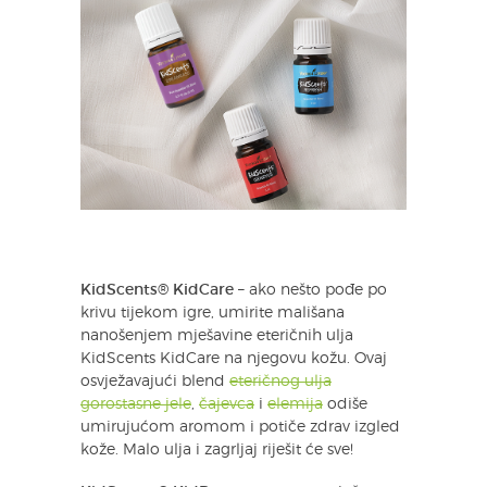
KidScents® KidCare
– ako nešto pođe po
krivu tijekom igre, umirite mališana
nanošenjem mješavine eteričnih ulja
KidScents KidCare na njegovu kožu. Ovaj
osvježavajući blend
eteričnog ulja
gorostasne jele
,
čajevca
i
elemija
odiše
umirujućom aromom i potiče zdrav izgled
kože. Malo ulja i zagrljaj riješit će sve!