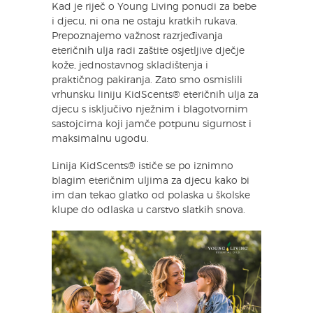
Kad je riječ o Young Living ponudi za bebe
i djecu, ni ona ne ostaju kratkih rukava.
Prepoznajemo važnost razrjeđivanja
eteričnih ulja radi zaštite osjetljive dječje
kože, jednostavnog skladištenja i
praktičnog pakiranja. Zato smo osmislili
vrhunsku liniju KidScents® eteričnih ulja za
djecu s isključivo nježnim i blagotvornim
sastojcima koji jamče potpunu sigurnost i
maksimalnu ugodu.
Linija KidScents® ističe se po iznimno
blagim eteričnim uljima za djecu kako bi
im dan tekao glatko od polaska u školske
klupe do odlaska u carstvo slatkih snova.