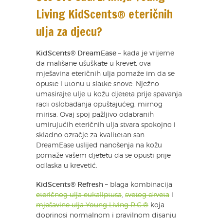
Living KidScents® eteričnih
ulja za djecu?
KidScents® DreamEase
– kada je vrijeme
da mališane ušuškate u krevet, ova
mješavina eteričnih ulja pomaže im da se
opuste i utonu u slatke snove. Nježno
umasirajte ulje u kožu djeteta prije spavanja
radi oslobađanja opuštajućeg, mirnog
mirisa. Ovaj spoj pažljivo odabranih
umirujućih eteričnih ulja stvara spokojno i
skladno ozračje za kvalitetan san.
DreamEase uslijed nanošenja na kožu
pomaže vašem djetetu da se opusti prije
odlaska u krevetić.
KidScents® Refresh
– blaga kombinacija
eteričnog ulja eukaliptusa
,
svetog drveta
i
mješavine ulja Young Living R.C.®
koja
doprinosi normalnom i pravilnom disanju