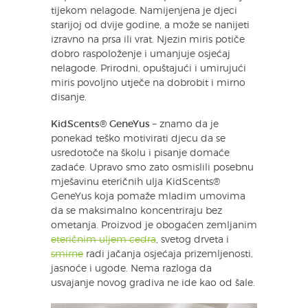
tijekom nelagode. Namijenjena je djeci
starijoj od dvije godine, a može se nanijeti
izravno na prsa ili vrat. Njezin miris potiče
dobro raspoloženje i umanjuje osjećaj
nelagode. Prirodni, opuštajući i umirujući
miris povoljno utječe na dobrobit i mirno
disanje.
KidScents® GeneYus
– znamo da je
ponekad teško motivirati djecu da se
usredotoče na školu i pisanje domaće
zadaće. Upravo smo zato osmislili posebnu
mješavinu eteričnih ulja KidScents®
GeneYus koja pomaže mladim umovima
da se maksimalno koncentriraju bez
ometanja. Proizvod je obogaćen zemljanim
eteričnim uljem cedra
, svetog drveta i
smirne
radi jačanja osjećaja prizemljenosti,
jasnoće i ugode. Nema razloga da
usvajanje novog gradiva ne ide kao od šale.