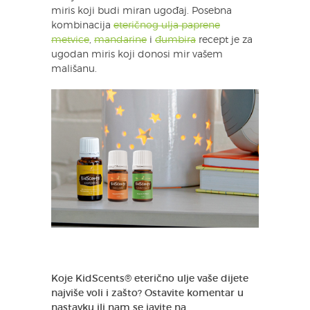
miris koji budi miran ugođaj. Posebna
kombinacija
eteričnog ulja paprene
metvice
,
mandarine
i
đumbira
recept je za
ugodan miris koji donosi mir vašem
mališanu.
Koje KidScents® eterično ulje vaše dijete
najviše voli i zašto? Ostavite komentar u
nastavku ili nam se javite na