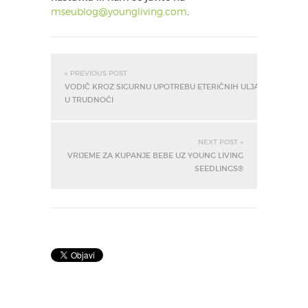
mseublog@youngliving.com
.
« PREVIOUS POST
VODIČ KROZ SIGURNU UPOTREBU ETERIČNIH ULJA
U TRUDNOĆI
NEXT POST »
VRIJEME ZA KUPANJE BEBE UZ YOUNG LIVING
SEEDLINGS®