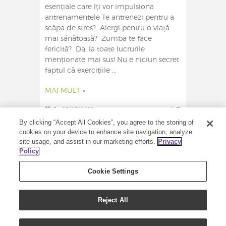
esențiale care îți vor impulsiona
antrenamentele Te antrenezi pentru a
scăpa de stres? Alergi pentru o viață
mai sănătoasă? Zumba te face
fericită? Da, la toate lucrurile
menționate mai sus! Nu e niciun secret
faptul că exercițiile ...
MAI MULT »
0
27/07/2020
0
By clicking “Accept All Cookies”, you agree to the storing of
cookies on your device to enhance site navigation, analyze
site usage, and assist in our marketing efforts.
Privacy
Policy
Cookie Settings
Reject All
COPYRIGHT (C) 2020 – TOATE DREPTURILE
REZERVATE – YOUNG LIVING