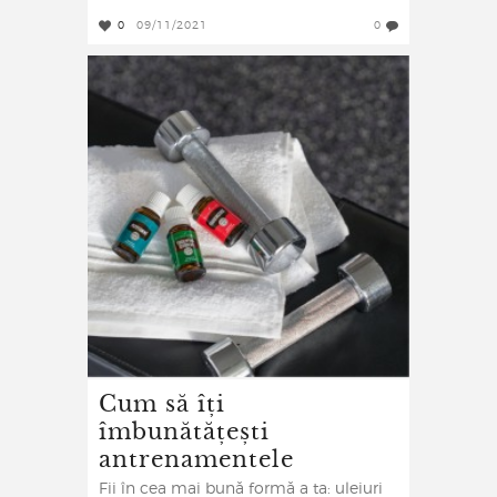
0
09/11/2021
0
Cum să îți
îmbunătățești
antrenamentele
Fii în cea mai bună formă a ta: uleiuri