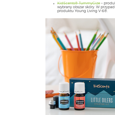
KidScents® TummyGize
– produk
wybrany obszar skóry. W przypadk
produktu Young Living V-6®.