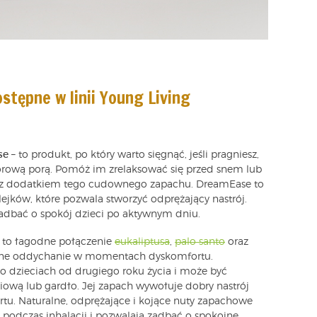
ostępne w linii Young Living
se
– to produkt, po który warto sięgnąć, jeśli pragniesz,
orową porą. Pomóż im zrelaksować się przed snem lub
 z dodatkiem tego cudownego zapachu. DreamEase to
jków, które pozwala stworzyć odprężający nastrój.
adbać o spokój dzieci po aktywnym dniu.
 to łagodne połączenie
eukaliptusa
,
palo santo
oraz
e oddychanie w momentach dyskomfortu.
o dzieciach od drugiego roku życia i może być
iową lub gardło. Jej zapach wywołuje dobry nastrój
tu. Naturalne, odprężające i kojące nuty zapachowe
podczas inhalacji i pozwalają zadbać o spokojne