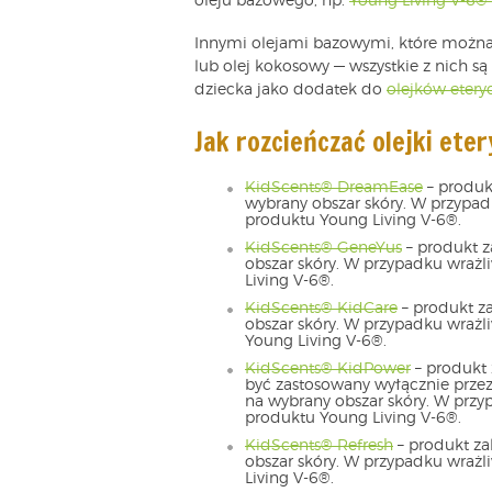
oleju bazowego, np.
Young Living V-6®
Innymi olejami bazowymi, które można 
lub olej kokosowy — wszystkie z nich są
dziecka jako dodatek do
olejków etery
Jak rozcieńczać olejki ete
KidScents® DreamEase
– produkt
wybrany obszar skóry. W przypadk
produktu Young Living V-6®.
KidScents® GeneYus
– produkt z
obszar skóry. W przypadku wrażl
Living V-6®.
KidScents® KidCare
– produkt za
obszar skóry. W przypadku wrażl
Young Living V-6®.
KidScents® KidPower
– produkt 
być zastosowany wyłącznie przez
na wybrany obszar skóry. W przyp
produktu Young Living V-6®.
KidScents® Refresh
– produkt za
obszar skóry. W przypadku wrażl
Living V-6®.