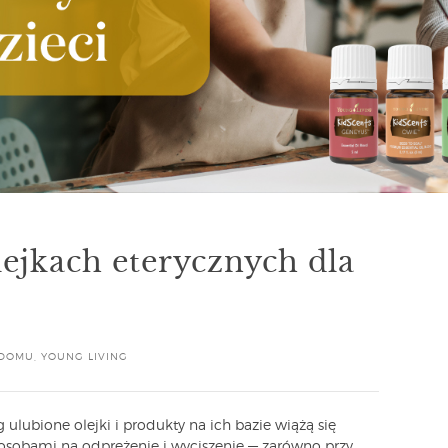
ejkach eterycznych dla
DOMU
,
YOUNG LIVING
ulubione olejki i produkty na ich bazie wiążą się
osobami na odprężenie i wyciszenie — zarówno przy