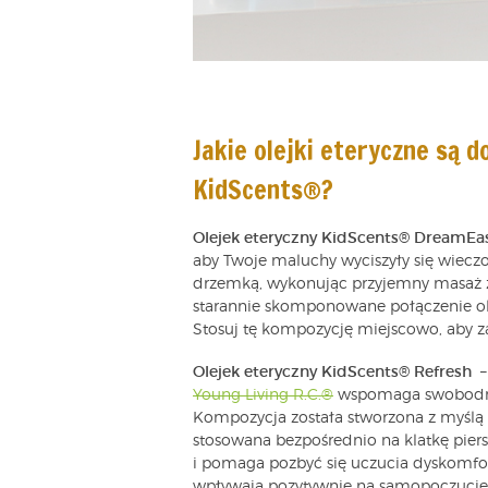
Jakie olejki eteryczne są d
KidScents®?
Olejek eteryczny KidScents® DreamEa
aby Twoje maluchy wyciszyły się wiecz
drzemką, wykonując przyjemny masaż
starannie skomponowane połączenie ole
Stosuj tę kompozycję miejscowo, aby z
Olejek eteryczny KidScents® Refresh
–
Young Living R.C.®
wspomaga swobodn
Kompozycja została stworzona z myślą 
stosowana bezpośrednio na klatkę piers
i pomaga pozbyć się uczucia dyskomfor
wpływają pozytywnie na samopoczucie 