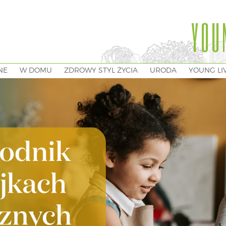
YOU
NE
W DOMU
ZDROWY STYL ŻYCIA
URODA
YOUNG LI