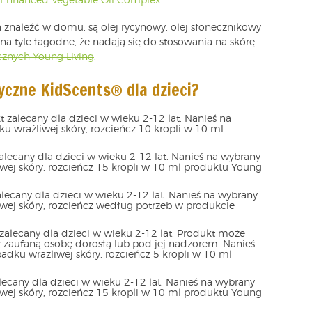
 Enhanced Vegetable Oil Complex
.
znaleźć w domu, są olej rycynowy, olej słonecznikowy
 na tyle łagodne, że nadają się do stosowania na skórę
cznych Young Living
.
ryczne KidScents® dla dzieci?
 zalecany dla dzieci w wieku 2-12 lat. Nanieś na
u wrażliwej skóry, rozcieńcz 10 kropli w 10 ml
alecany dla dzieci w wieku 2-12 lat. Nanieś na wybrany
iwej skóry, rozcieńcz 15 kropli w 10 ml produktu Young
lecany dla dzieci w wieku 2-12 lat. Nanieś na wybrany
iwej skóry, rozcieńcz według potrzeb w produkcie
zalecany dla dzieci w wieku 2-12 lat. Produkt może
 zaufaną osobę dorosłą lub pod jej nadzorem. Nanieś
adku wrażliwej skóry, rozcieńcz 5 kropli w 10 ml
lecany dla dzieci w wieku 2-12 lat. Nanieś na wybrany
iwej skóry, rozcieńcz 15 kropli w 10 ml produktu Young