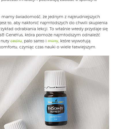
 mamy świadomość, że jednym z najtrudniejszych
jest to, aby nakłonić najmłodszych do chwili skupienia
ład odrabiania lekcji. To właśnie wtedy przydaje się
s® GeneYus, która pomoże najmłodszym odnaleźć
e nuty
cedru
, palo santo i
mirry
, które wywołują
komfortu, czyniąc czas nauki o wiele łatwiejszym.