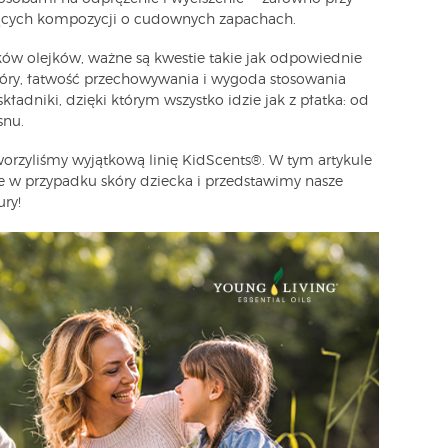
zących kompozycji o cudownych zapachach.
w olejków, ważne są kwestie takie jak odpowiednie
skóry, łatwość przechowywania i wygoda stosowania
kładniki, dzięki którym wszystko idzie jak z płatka: od
snu.
worzyliśmy wyjątkową linię KidScents®. W tym artykule
ne w przypadku skóry dziecka i przedstawimy nasze
ry!