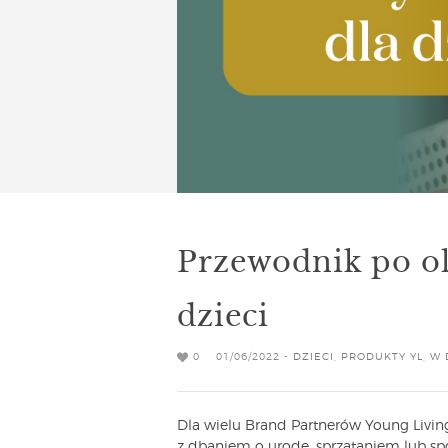
Przewodnik po ol
dzieci
0
01/06/2022 -
DZIECI
,
PRODUKTY YL
,
W 
Dla wielu Brand Partnerów Young Living 
z dbaniem o urodę, sprzątaniem lub sp