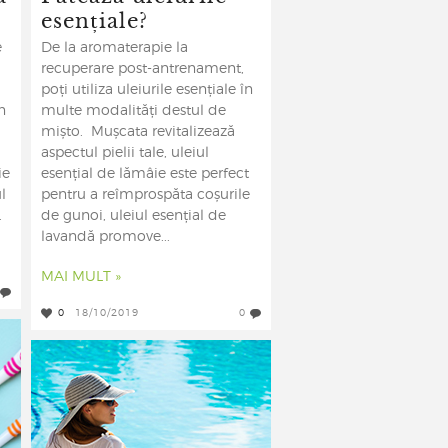
esențiale?
e
De la aromaterapie la
recuperare post-antrenament,
poți utiliza uleiurile esențiale în
n
multe modalități destul de
mișto. Mușcata revitalizează
aspectul pielii tale, uleiul
ie
esențial de lămâie este perfect
l
pentru a reîmprospăta coșurile
.
de gunoi, uleiul esențial de
lavandă promove...
MAI MULT »
0
18/10/2019
0