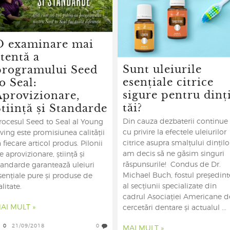
O examinare mai
tentă a
Sunt uleiurile
programului Seed
esențiale citrice
o Seal:
sigure pentru dinți
Aprovizionare,
tăi?
tiință și Standarde
Din cauza dezbaterii continue
rocesul Seed to Seal al Young
cu privire la efectele uleiurilor
iving este promisiunea calității
citrice asupra smalțului dințilo
n fiecare articol produs. Pilonii
am decis să ne găsim singuri
e aprovizionare, știință și
răspunsurile! Condus de Dr.
tandarde garantează uleiuri
Michael Buch, fostul președint
sențiale pure și produse de
al secțiunii specializate din
alitate.
cadrul Asociației Americane d
AI MULT »
cercetări dentare și actualul ...
0
21/09/2018
0
MAI MULT »