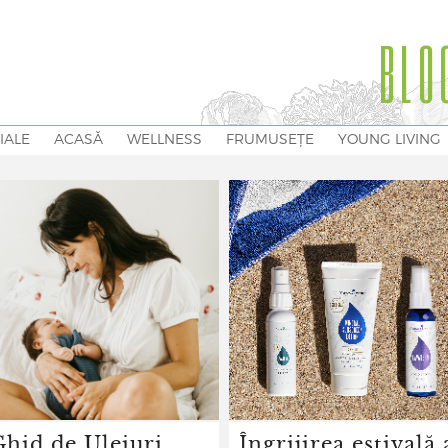
BLO
IALE
ACASĂ
WELLNESS
FRUMUSEȚE
YOUNG LIVING
Ghid de Uleiuri
Îngrijirea estivală 