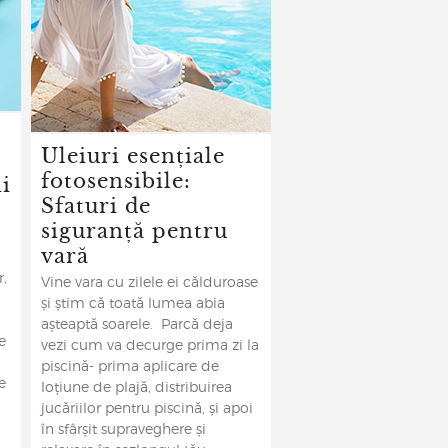
Uleiuri esențiale
fotosensibile:
i
Sfaturi de
siguranță pentru
vară
r,
Vine vara cu zilele ei călduroase
și știm că toată lumea abia
așteaptă soarele. Parcă deja
e
vezi cum va decurge prima zi la
piscină- prima aplicare de
e
loțiune de plajă, distribuirea
jucăriilor pentru piscină, și apoi
în sfârșit supraveghere și