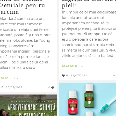
Esențiale pentru
pielii
Sarcină
În timpul celor mai călduroas
luni ale anului, este mai
hiar dacă sarcina este una
important ca oricând să îți
intre cele mai frumoase
protejezi pielea și să îi acorzi u
erioade din viața unei femei,
pic mai multă atenție. Fie că
otodată, poate fi și una dintre
ești o persoană care adoră
ele mai obositoare. La Young
soarele sau pur și simplu trebu
iving, conștientizăm
să mergi la cumpărături, SPF-u
mportanța îngrijirii personale.
zilnic acționează ca o barieră ..
ie că este în primele luni ale
arcinii, pe durata celui de-al
MAI MULT »
reilea trimestru sau a ...
0
12/07/2021
0
AI MULT »
0
25/05/2022
0