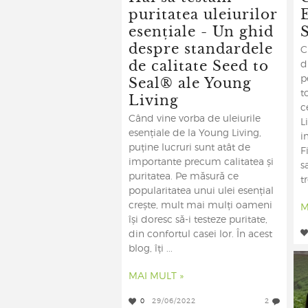
puritatea uleiurilor
esențiale - Un ghid
despre standardele
C
de calitate Seed to
d
Seal® ale Young
p
Living
t
c
Când vine vorba de uleiurile
L
esențiale de la Young Living,
i
puține lucruri sunt atât de
F
importante precum calitatea și
s
puritatea. Pe măsură ce
t
popularitatea unui ulei esențial
crește, mult mai mulți oameni
M
își doresc să-i testeze puritate,
din confortul casei lor. În acest
blog, îți ...
MAI MULT »
0
29/06/2022
2