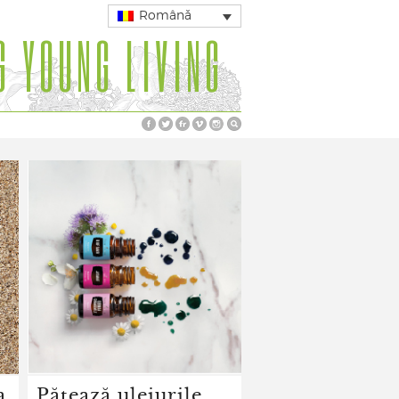
Română
G YOUNG LIVING
a
Pătează uleiurile