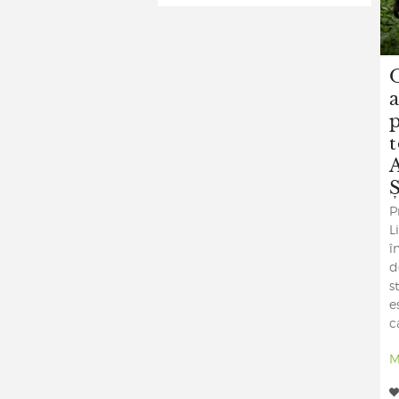
a
t
Ș
P
L
î
d
s
e
c
M