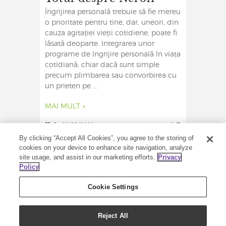
Îngrijirea personală trebuie să fie mereu
o prioritate pentru tine, dar, uneori, din
cauza agitației vieții cotidiene, poate fi
lăsată deoparte. Integrarea unor
programe de îngrijire personală în viața
cotidiană, chiar dacă sunt simple
precum plimbarea sau convorbirea cu
un prieten pe ...
MAI MULT »
0
20/09/2021
0
By clicking “Accept All Cookies”, you agree to the storing of
cookies on your device to enhance site navigation, analyze
site usage, and assist in our marketing efforts.
Privacy
Policy
Cookie Settings
Reject All