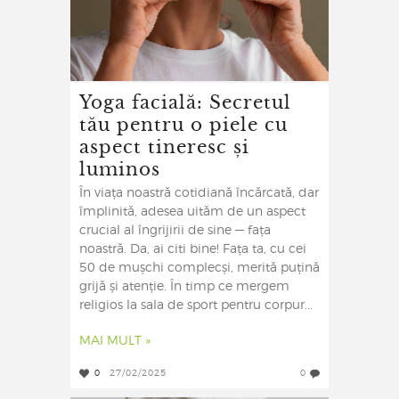
Yoga facială: Secretul
tău pentru o piele cu
aspect tineresc și
luminos
În viața noastră cotidiană încărcată, dar
împlinită, adesea uităm de un aspect
crucial al îngrijirii de sine — fața
noastră. Da, ai citi bine! Fața ta, cu cei
50 de mușchi complecși, merită puțină
grijă și atenție. În timp ce mergem
religios la sala de sport pentru corpur...
MAI MULT »
0
27/02/2025
0