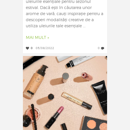
uleiurile esențiale pentru sezonul
estival. Dacă ești în căutarea unor
arome de vară, cauți inspirație pentru a
descoperi modalități creative de a
utiliza uleiurile tale esențiale ...
MAI MULT »
0
05/08/2022
0