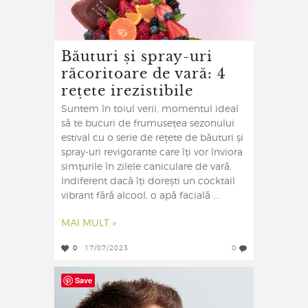
Băuturi și spray-uri
răcoritoare de vară: 4
rețete irezistibile
Suntem în toiul verii, momentul ideal
să te bucuri de frumusețea sezonului
estival cu o serie de rețete de băuturi și
spray-uri revigorante care îți vor înviora
simțurile în zilele caniculare de vară.
Indiferent dacă îți dorești un cocktail
vibrant fără alcool, o apă facială ...
MAI MULT »
0
17/07/2023
0
Save