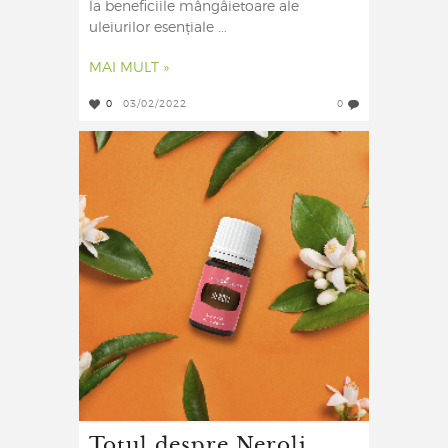
la beneficiile mângâietoare ale
uleiurilor esențiale ...
MAI MULT »
0
03/02/2022
0
Totul despre Neroli