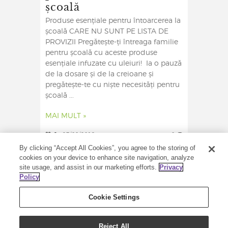
școală
Produse esențiale pentru întoarcerea la
școală CARE NU SUNT PE LISTA DE
PROVIZII Pregătește-ți întreaga familie
pentru școală cu aceste produse
esențiale infuzate cu uleiuri! Ia o pauză
de la dosare și de la creioane și
pregătește-te cu niște necesități pentru
școală ...
MAI MULT »
2
27/08/2019
0
By clicking “Accept All Cookies”, you agree to the storing of
cookies on your device to enhance site navigation, analyze
site usage, and assist in our marketing efforts.
Privacy
Policy
Cookie Settings
Reject All