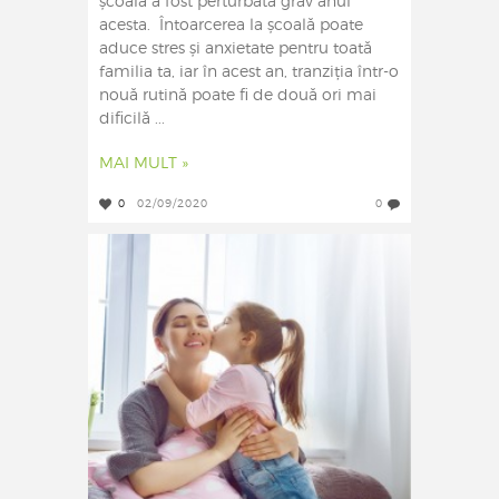
școala a fost perturbată grav anul
acesta. Întoarcerea la școală poate
aduce stres și anxietate pentru toată
familia ta, iar în acest an, tranziția într-o
nouă rutină poate fi de două ori mai
dificilă ...
MAI MULT »
0
02/09/2020
0