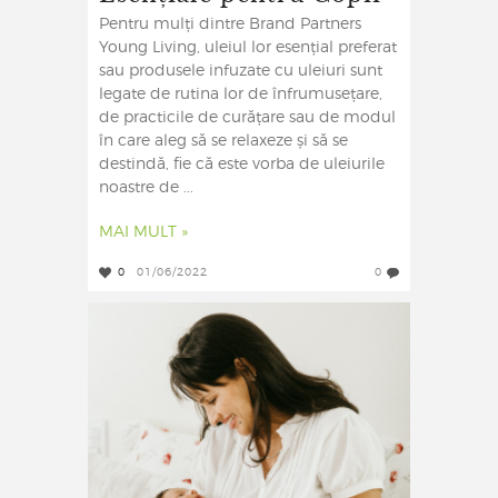
Pentru mulți dintre Brand Partners
Young Living, uleiul lor esențial preferat
sau produsele infuzate cu uleiuri sunt
legate de rutina lor de înfrumusețare,
de practicile de curățare sau de modul
în care aleg să se relaxeze și să se
destindă, fie că este vorba de uleiurile
noastre de ...
MAI MULT »
0
01/06/2022
0