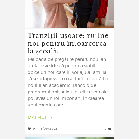
Tranziții ușoare: rutine
noi pentru întoarcerea
la școală.
Perioada de pregătire pentru noul an
școlar este ideală pentru a stabili
obiceiuri noi, care îți vor ajuta familia
să se adapteze cu ușurință provocărilor
noului an academic. Dincolo de
programul obișnuit, uleiurile esențiale
pot avea un rol important în crearea
unui mediu care ...
MAI MULT »
0
18/09/2023
0