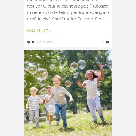
uleiurilor esențiale în practicile tale
festive? Uleiurile esențiale pot fi folosite
în nenumărate feluri pentru a adăuga o
notă festivă Sărbătorilor Pascale. Fie ...
MAI MULT »
0
03/04/2023
0