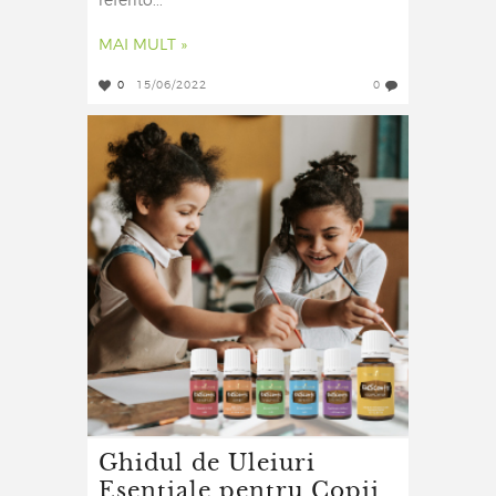
referito...
MAI MULT »
0
15/06/2022
0
Ghidul de Uleiuri
Esențiale pentru Copii