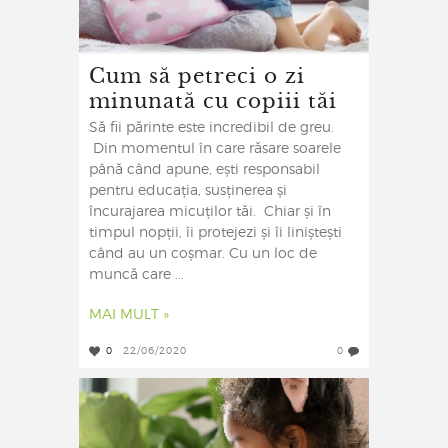
Cum să petreci o zi
minunată cu copiii tăi
Să fii părinte este incredibil de greu.
Din momentul în care răsare soarele
până când apune, ești responsabil
pentru educația, susținerea și
încurajarea micuților tăi. Chiar și în
timpul nopții, îi protejezi și îi liniștești
când au un coșmar. Cu un loc de
muncă care ...
MAI MULT »
0
22/06/2020
0