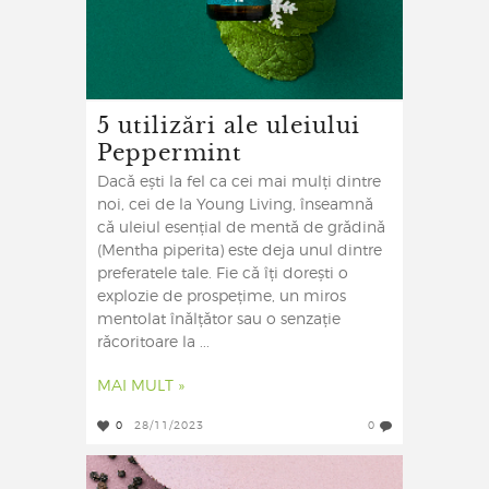
5 utilizări ale uleiului
Peppermint
Dacă ești la fel ca cei mai mulți dintre
noi, cei de la Young Living, înseamnă
că uleiul esențial de mentă de grădină
(Mentha piperita) este deja unul dintre
preferatele tale. Fie că îți dorești o
explozie de prospețime, un miros
mentolat înălțător sau o senzație
răcoritoare la ...
MAI MULT »
0
28/11/2023
0