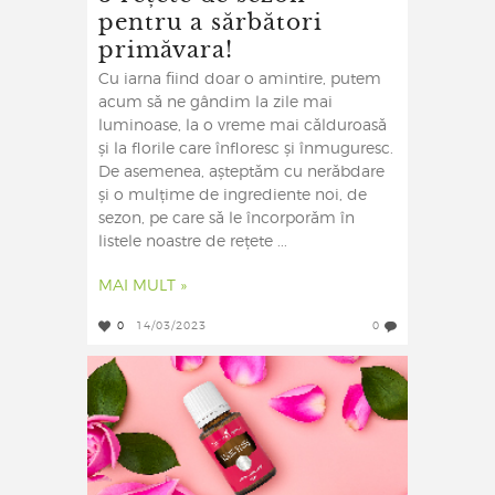
pentru a sărbători
primăvara!
Cu iarna fiind doar o amintire, putem
acum să ne gândim la zile mai
luminoase, la o vreme mai călduroasă
și la florile care înfloresc și înmuguresc.
De asemenea, așteptăm cu nerăbdare
și o mulțime de ingrediente noi, de
sezon, pe care să le încorporăm în
listele noastre de rețete ...
MAI MULT »
0
14/03/2023
0