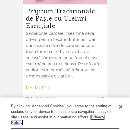
Prăjituri Tradiționale
de Paște cu Uleiuri
Esențiale
Sărbătorile pascale înseamnă ceva
diferit pentru fiecare dintre noi, dar
dacă există ceva de care se bucură
toată lumea când vine vorba de
această sărbătoare anuală, acel ceva
este mâncarea delicioasă. Pe măsură
ce florile de primăvară înfloresc, ne
simțim plini de viață și ...
MAI MULT »
0
11/04/2022
0
By clicking “Accept All Cookies”, you agree to the storing of
cookies on your device to enhance site navigation, analyze
site usage, and assist in our marketing efforts.
Privacy
Policy