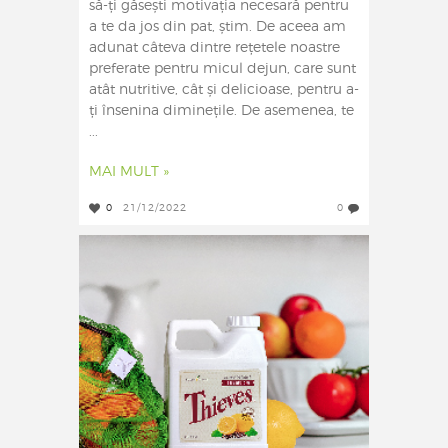
să-ți găsești motivația necesară pentru
a te da jos din pat, știm. De aceea am
adunat câteva dintre rețetele noastre
preferate pentru micul dejun, care sunt
atât nutritive, cât și delicioase, pentru a-
ți însenina diminețile. De asemenea, te
...
MAI MULT »
0
21/12/2022
0