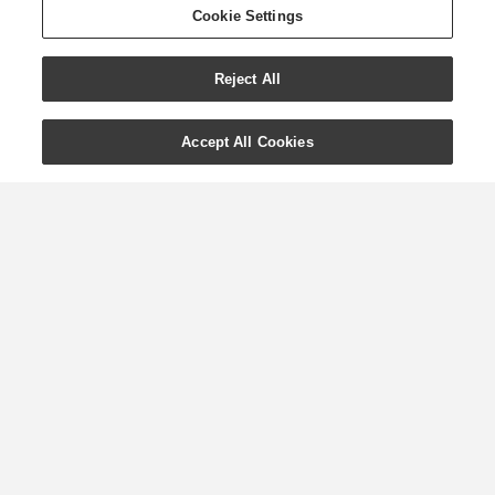
Cookie Settings
Reject All
Accept All Cookies
Sfaturi de top pentru
un Veganuary victorios
cu Young Living
Veganuary a început în 2014 și este o
provocare anuală care îi încurajează pe
cei care se alătură să urmeze un stil de
viață vegan pentru luna ianuarie.
Întrucât Anul Nou este un moment
pentru noi rezoluții, mulți oameni
decid să înceapă să urmeze o dietă