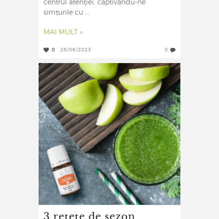
centrul atenției, captivându-ne
simțurile cu ...
MAI MULT »
0
26/06/2023
0
3 rețete de sezon