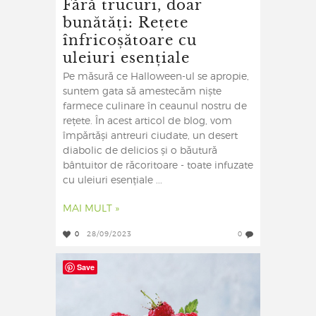
Fără trucuri, doar
bunătăți: Rețete
înfricoșătoare cu
uleiuri esențiale
Pe măsură ce Halloween-ul se apropie,
suntem gata să amestecăm niște
farmece culinare în ceaunul nostru de
rețete. În acest articol de blog, vom
împărtăși antreuri ciudate, un desert
diabolic de delicios și o băutură
bântuitor de răcoritoare - toate infuzate
cu uleiuri esențiale ...
MAI MULT »
0
28/09/2023
0
Save