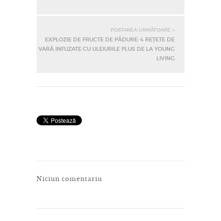
POSTAREA URMĂTOARE »
EXPLOZIE DE FRUCTE DE PĂDURE: 4 REȚETE DE
VARĂ INFUZATE CU ULEIURILE PLUS DE LA YOUNG
LIVING
Niciun comentariu