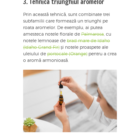
3. Tehnica triunghiul aromelor
Prin această tehnică, sunt combinate trei
subfamilii care formează un triunghi pe
roata aromelor. De exemplu, ai putea
amesteca notele florale de
Palmarosa
, cu
notele lemnoase de
brad mare de Idaho
(Idaho Grand Fir)
și notele proaspete ale
uleiului de
portocale (Orange)
pentru a crea
o aromă armonioasă.