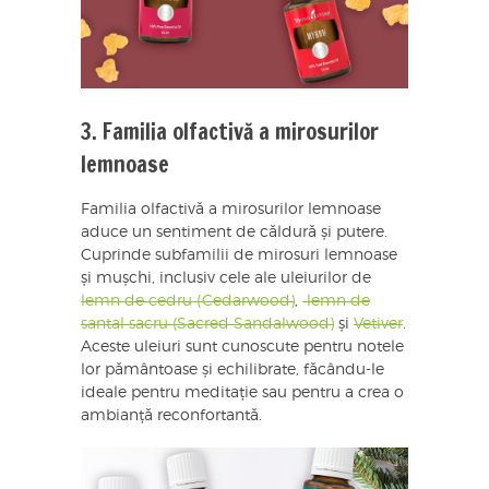
3. Familia olfactivă a mirosurilor
lemnoase
Familia olfactivă a mirosurilor lemnoase
aduce un sentiment de căldură și putere.
Cuprinde subfamilii de mirosuri lemnoase
și mușchi, inclusiv cele ale uleiurilor de
lemn de cedru (Cedarwood)
,
lemn de
santal sacru (Sacred Sandalwood)
și
Vetiver
.
Aceste uleiuri sunt cunoscute pentru notele
lor pământoase și echilibrate, făcându-le
ideale pentru meditație sau pentru a crea o
ambianță reconfortantă.