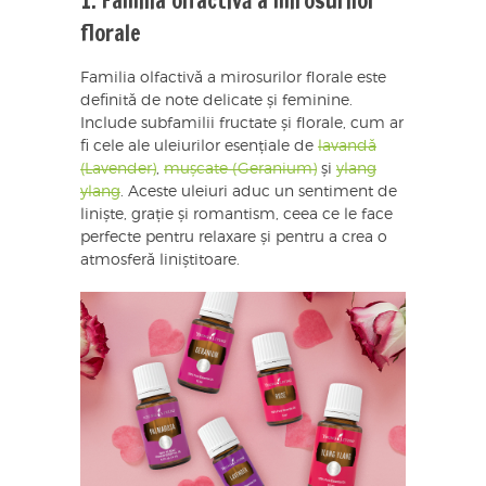
1. Familia olfactivă a mirosurilor
florale
Familia olfactivă a mirosurilor florale este
definită de note delicate și feminine.
Include subfamilii fructate și florale, cum ar
fi cele ale uleiurilor esențiale de
lavandă
(Lavender)
,
mușcate (Geranium)
și
ylang
ylang
. Aceste uleiuri aduc un sentiment de
liniște, grație și romantism, ceea ce le face
perfecte pentru relaxare și pentru a crea o
atmosferă liniștitoare.