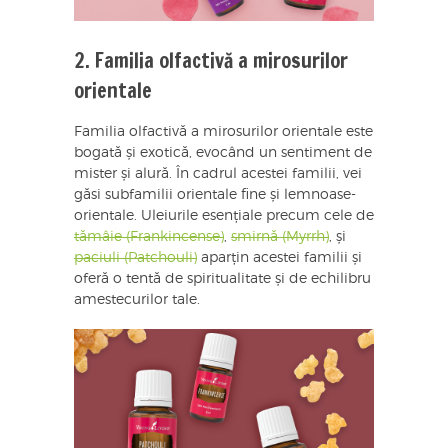
2. Familia olfactivă a mirosurilor
orientale
Familia olfactivă a mirosurilor orientale este
bogată și exotică, evocând un sentiment de
mister și alură. În cadrul acestei familii, vei
găsi subfamilii orientale fine și lemnoase-
orientale. Uleiurile esențiale precum cele de
tămâie (Frankincense)
,
smirnă (Myrrh)
, și
paciuli (Patchouli)
aparțin acestei familii și
oferă o tentă de spiritualitate și de echilibru
amestecurilor tale.