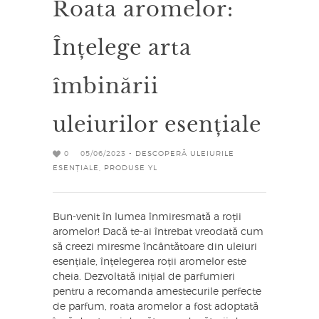
Roata aromelor:
Înțelege arta
îmbinării
uleiurilor esențiale
0
05/06/2023 -
DESCOPERĂ ULEIURILE
ESENȚIALE
,
PRODUSE YL
Bun-venit în lumea înmiresmată a roții
aromelor! Dacă te-ai întrebat vreodată cum
să creezi miresme încântătoare din uleiuri
esențiale, înțelegerea roții aromelor este
cheia. Dezvoltată inițial de parfumieri
pentru a recomanda amestecurile perfecte
de parfum, roata aromelor a fost adoptată