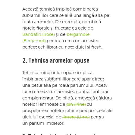
Această tehnică implică combinarea
subfamiliilor care se află una lângă alta pe
roata aromelor. De exemplu, combină
notele florale și fructate ca cele de
trandafiri (Rose)
și de
bergamote
(Bergamot)
pentru a crea un amestec
perfect echilibrat cu note dulci și fresh.
2. Tehnica aromelor opuse
Tehnica mirosurilor opuse implică
îmbinarea subfamiliilor care apar direct
una peste alta pe roata parfumului. Acest
lucru creează un amestec contrastant, dar
complementar. De pildă, amestecă căldura
notelor lemnoase de
pin (Pine)
cu
prospețimea notelor citrice precum cele ale
uleiului esențial de
limete (Lime)
pentru
un parfum îmbietor.