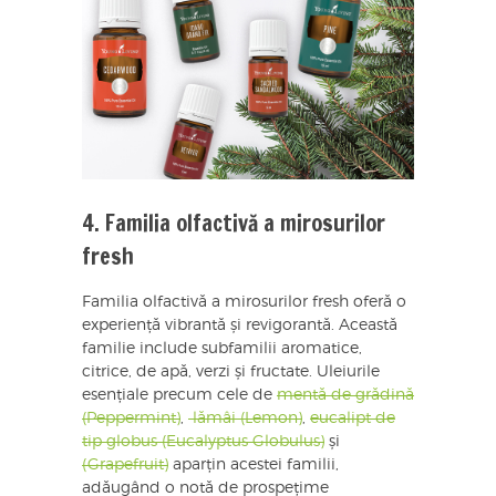
4. Familia olfactivă a mirosurilor
fresh
Familia olfactivă a mirosurilor fresh oferă o
experiență vibrantă și revigorantă. Această
familie include subfamilii aromatice,
citrice, de apă, verzi și fructate. Uleiurile
esențiale precum cele de
mentă de grădină
(Peppermint)
,
lămâi (Lemon)
,
eucalipt de
tip globus (Eucalyptus Globulus)
și
(Grapefruit)
aparțin acestei familii,
adăugând o notă de prospețime