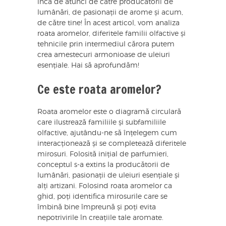
încă de atunci de către producătorii de
lumânări, de pasionații de arome și acum,
de către tine! În acest articol, vom analiza
roata aromelor, diferitele familii olfactive și
tehnicile prin intermediul cărora putem
crea amestecuri armonioase de uleiuri
esențiale. Hai să aprofundăm!
Ce este roata aromelor?
Roata aromelor este o diagramă circulară
care ilustrează familiile și subfamiliile
olfactive, ajutându-ne să înțelegem cum
interacționează și se completează diferitele
mirosuri. Folosită inițial de parfumieri,
conceptul s-a extins la producătorii de
lumânări, pasionații de uleiuri esențiale și
alți artizani. Folosind roata aromelor ca
ghid, poți identifica mirosurile care se
îmbină bine împreună și poți evita
nepotrivirile în creațiile tale aromate.