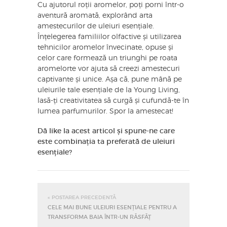
Cu ajutorul roții aromelor, poți porni într-o
aventură aromată, explorând arta
amestecurilor de uleiuri esențiale.
Înțelegerea familiilor olfactive și utilizarea
tehnicilor aromelor învecinate, opuse și
celor care formează un triunghi pe roata
aromelorte vor ajuta să creezi amestecuri
captivante și unice. Așa că, pune mână pe
uleiurile tale esențiale de la Young Living,
lasă-ți creativitatea să curgă și cufundă-te în
lumea parfumurilor. Spor la amestecat!
Dă like la acest articol și spune-ne care
este combinația ta preferată de uleiuri
esențiale?
« POSTAREA PRECEDENTĂ
CELE MAI BUNE ULEIURI ESENȚIALE PENTRU A
TRANSFORMA BAIA ÎNTR-UN RĂSFĂȚ