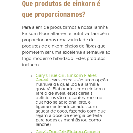
Que produtos de einkorn é
que proporcionamos?
Para além de produzirmos a nossa farinha
Einkorn Flour altamente nutritiva, também
proporcionamos uma variedade de
produtos de einkorn cheios de fibras que
prometem ser uma excelente alternativa ao
trigo moderno hibridado. Estes produtos
incluem:
Gary’s True Grit Einkorn Flakes
Cereal
: estes cereais são uma opção
nutritiva da qual toda a família
gostará. Elaborados com einkorn e
farelo de aveia, estes cereais
deliciosos são crocantes, mesmo
quando se adiciona leite, e
ligeiramente adocicados com
açúcar de coco, fazendo com que
sejam a dose de energia perfeita
para todas as manhãs (ou como
lanche).
Gary’s True Grit Einkorn Granola
: