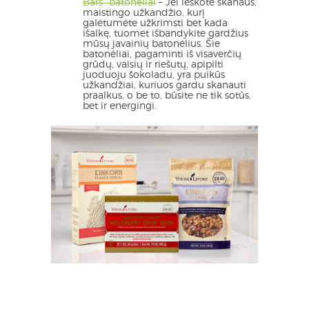
Bars“ batonėliai
– Jei ieškote skanaus,
maistingo užkandžio, kurį
galėtumėte užkrimsti bet kada
išalkę, tuomet išbandykite gardžius
mūsų javainių batonėlius. Šie
batonėliai, pagaminti iš visaverčių
grūdų, vaisių ir riešutų, apipilti
juoduoju šokoladu, yra puikūs
užkandžiai, kuriuos gardu skanauti
praalkus, o be to, būsite ne tik sotūs,
bet ir energingi.