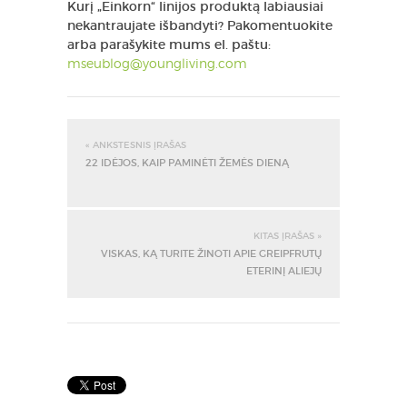
Kurį „Einkorn“ linijos produktą labiausiai
nekantraujate išbandyti? Pakomentuokite
arba parašykite mums el. paštu:
mseublog@youngliving.com
« ANKSTESNIS ĮRAŠAS
22 IDĖJOS, KAIP PAMINĖTI ŽEMĖS DIENĄ
KITAS ĮRAŠAS »
VISKAS, KĄ TURITE ŽINOTI APIE GREIPFRUTŲ
ETERINĮ ALIEJŲ