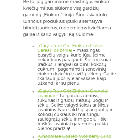
Be to, jog gaminame maistingus einkorn
kviečių miltus, siūlome visą gardžių
gaminių „Einkorn“ liniją. Šiuos skaidulų
turinčius produktus (puiki alternatyva
hibridizuotiems, moderniems kviečiams)
galite iš karto valgyti. Ką siūlome:
„Gary’s True Grit Einkorn Flakes
Cereal“ dribsniai
– maistingas
pusryčių valgis, kurio jūsų šeima
nekantraus paragauti. Šie dribsniai –
traškūs ir lengvai saldinti kokosų
cukrumi, pagaminti iš senovinių
einkorn kviečių ir avižų sėlenų. Galite
skanauti juos ryte ar vakare, kaip
užkandį ar su pienu.
„Gary’s True Grit Einkorn Granola“
javainiai
– Tai gardus derinys,
sukurtas iš grūdų, riešutų, uogų ir
sėklų. Galite valgyti šaltus ar šiltus
javainius. Nuo saldžių spanguolių ir
kokosų cukraus iki maistingų
saulėgrąžų sėklų ir migdolų – šie
traškūs javainiai garantuos puikią
dienos pradžią!
„Chocolate Coated Wolfberry Crisp