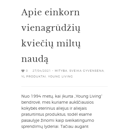
Apie einkorn
vienagrūdžių
kviečių miltų
naudą
0
27/04/2021 -
MITYBA
,
SVEIKA GYVENSENA
,
YL PRODUKTAI
,
YOUNG LIVING
Nuo 1994 metų, kai įkurta „Young Living“
bendrovė, mes kuriame aukščiausios
kokybės eterinius aliejus ir aliejais
praturtintus produktus, todėl esame
pasaulyje žinomi kaip sveikatingumo
sprendimų lyderiai. Tačiau augant