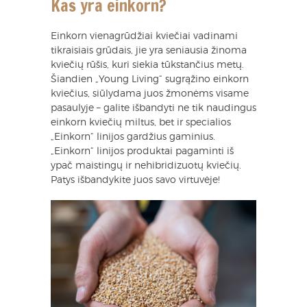
Kas yra einkorn?
Einkorn vienagrūdžiai kviečiai vadinami
tikraisiais grūdais, jie yra seniausia žinoma
kviečių rūšis, kuri siekia tūkstančius metų.
Šiandien „Young Living“ sugrąžino einkorn
kviečius, siūlydama juos žmonėms visame
pasaulyje – galite išbandyti ne tik naudingus
einkorn kviečių miltus, bet ir specialios
„Einkorn“ linijos gardžius gaminius.
„Einkorn“ linijos produktai pagaminti iš
ypač maistingų ir nehibridizuotų kviečių.
Patys išbandykite juos savo virtuvėje!