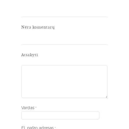
Nėra komentarų
Atsakyti
Vardas
*
El. pašto adresas
*