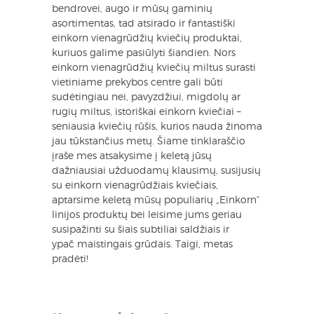
bendrovei, augo ir mūsų gaminių
asortimentas, tad atsirado ir fantastiški
einkorn vienagrūdžių kviečių produktai,
kuriuos galime pasiūlyti šiandien. Nors
einkorn vienagrūdžių kviečių miltus surasti
vietiniame prekybos centre gali būti
sudėtingiau nei, pavyzdžiui, migdolų ar
rugių miltus, istoriškai einkorn kviečiai –
seniausia kviečių rūšis, kurios nauda žinoma
jau tūkstančius metų. Šiame tinklaraščio
įraše mes atsakysime į keletą jūsų
dažniausiai užduodamų klausimų, susijusių
su einkorn vienagrūdžiais kviečiais,
aptarsime keletą mūsų populiarių „Einkorn“
linijos produktų bei leisime jums geriau
susipažinti su šiais subtiliai saldžiais ir
ypa
č
maistingais grūdais. Taigi, metas
pradėti!