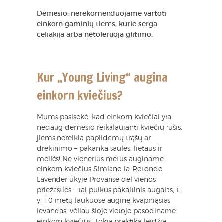
Dėmesio: nerekomenduojame vartoti
einkorn gaminių tiems, kurie serga
celiakija arba netoleruoja glitimo.
Kur „Young Living“ augina
einkorn kviečius?
Mums pasisekė, kad einkorn kviečiai yra
nedaug dėmesio reikalaujanti kviečių rūšis,
jiems nereikia papildomų trąšų ar
drėkinimo – pakanka saulės, lietaus ir
meilės! Ne vienerius metus auginame
einkorn kviečius Simiane-la-Rotonde
Lavender ūkyje Provanse dėl vienos
priežasties – tai puikus pakaitinis augalas, t.
y. 10 metų laukuose auginę kvapniąsias
levandas, vėliau šioje vietoje pasodiname
einkorn kviečius. Tokia praktika leidžia