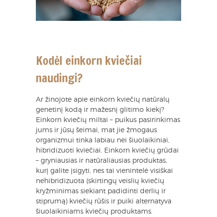
Kodėl einkorn kviečiai
naudingi?
Ar žinojote apie einkorn kviečių natūralų
genetinį kodą ir mažesnį glitimo kiekį?
Einkorn kviečių miltai – puikus pasirinkimas
jums ir jūsų šeimai, mat jie žmogaus
organizmui tinka labiau nei šiuolaikiniai,
hibridizuoti kviečiai. Einkorn kviečių grūdai
– gryniausias ir natūraliausias produktas,
kurį galite įsigyti, nes tai vienintelė visiškai
nehibridizuota (skirtingų veislių kviečių
kryžminimas siekiant padidinti derlių ir
stiprumą) kviečių rūšis ir puiki alternatyva
šiuolaikiniams kviečių produktams.