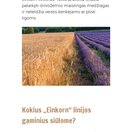
palaikyti dirvožemio maistingas medžiagas
ir neleidžia veistis kenkėjams ar plisti
ligoms.
Kokius „Einkorn“ linijos
gaminius siūlome?