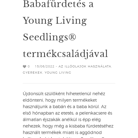
Babafürdetés a
Young Living
Seedlings®
termékcsaládjával
0
15/06/2022 -
AZ ILLÓOLAJOK HASZNÁLATA
,
GYEREKEK
,
YOUNG LIVING
Újdonsült szülőként hihetetlenül nehéz
eldönteni, hogy milyen termékeket
használjunk a babán és a baba körül. Az
első hónapban az etetés, a pelenkacsere és
álmatlan éjszakák anélkül is épp elég
nehezek, hogy még a kisbaba fürdetéséhez
használt termékek miatt is aggódnod