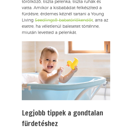
törölköző, tiszta pelenka, tiszta ruhák és
vatta. Amikor a kisbabádat felkészíted a
fürdésre, érdemes kéznél tartani a Young
Living
Seedlings® babatörlőkendőt
, arra az
esetre, ha véletlenül balesetet történne,
miután levetted a pelenkát.
Legjobb tippek a gondtalan
fürdetéshez