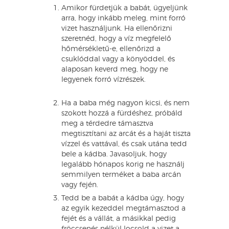
Amikor fürdetjük a babát, ügyeljünk
arra, hogy inkább meleg, mint forró
vizet használjunk. Ha ellenőrizni
szeretnéd, hogy a víz megfelelő
hőmérsékletű-e, ellenőrizd a
csuklóddal vagy a könyöddel, és
alaposan keverd meg, hogy ne
legyenek forró vízrészek.
Ha a baba még nagyon kicsi, és nem
szokott hozzá a fürdéshez, próbáld
meg a térdedre támasztva
megtisztítani az arcát és a haját tiszta
vízzel és vattával, és csak utána tedd
bele a kádba. Javasoljuk, hogy
legalább hónapos korig ne használj
semmilyen terméket a baba arcán
vagy fején.
Tedd be a babát a kádba úgy, hogy
az egyik kezeddel megtámasztod a
fejét és a vállát, a másikkal pedig