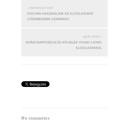
« PREVIOUS POST
HOGYAN HASZNÁLJUK AZ ILLÓOLAJOKAT
GYERMEKEINK SZÁMÁRA?
NEXT POST »
NYÁRI NAPFORDULÓS RITUÁLÉK YOUNG LIVING
ILLÓOLAJOKKAL
No comments