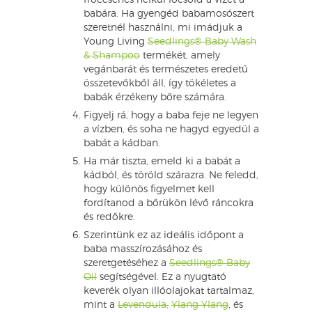
fröccsenés nélkül locsold a vizet a
babára. Ha gyengéd babamosószert
szeretnél használni, mi imádjuk a
Young Living
Seedlings® Baby Wash
& Shampoo
termékét, amely
vegánbarát és természetes eredetű
összetevőkből áll, így tökéletes a
babák érzékeny bőre számára.
Figyelj rá, hogy a baba feje ne legyen
a vízben, és soha ne hagyd egyedül a
babát a kádban.
Ha már tiszta, emeld ki a babát a
kádból, és töröld szárazra. Ne feledd,
hogy különös figyelmet kell
fordítanod a bőrükön lévő ráncokra
és redőkre.
Szerintünk ez az ideális időpont a
baba masszírozásához és
szeretgetéséhez a
Seedlings® Baby
Oil
segítségével. Ez a nyugtató
keverék olyan illóolajokat tartalmaz,
mint a
Levendula,
Ylang Ylang
, és