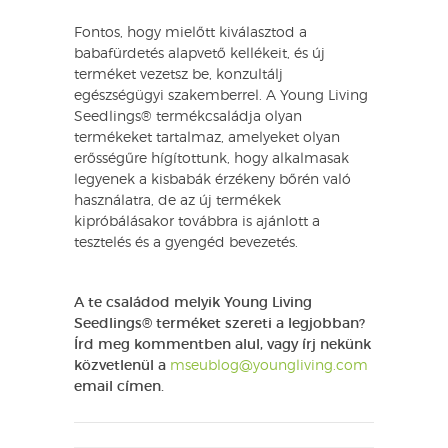
Fontos, hogy mielőtt kiválasztod a
babafürdetés alapvető kellékeit, és új
terméket vezetsz be, konzultálj
egészségügyi szakemberrel. A Young Living
Seedlings® termékcsaládja olyan
termékeket tartalmaz, amelyeket olyan
erősségűre hígítottunk, hogy alkalmasak
legyenek a kisbabák érzékeny bőrén való
használatra, de az új termékek
kipróbálásakor továbbra is ajánlott a
tesztelés és a gyengéd bevezetés.
A te családod melyik Young Living
Seedlings® terméket szereti a legjobban?
Írd meg kommentben alul, vagy írj nekünk
közvetlenül a
mseublog@youngliving.com
email címen.