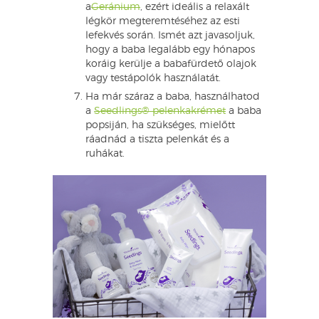
a
Geránium
, ezért ideális a relaxált
légkör megteremtéséhez az esti
lefekvés során. Ismét azt javasoljuk,
hogy a baba legalább egy hónapos
koráig kerülje a babafürdető olajok
vagy testápolók használatát.
Ha már száraz a baba, használhatod
a
Seedlings® pelenkakrémet
a baba
popsiján, ha szükséges, mielőtt
ráadnád a tiszta pelenkát és a
ruhákat.