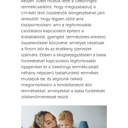
kelljen. Azért hoztuk létre a Seedlings®
termékcsaládot, hogy megszabadulj a
címkén lévő összetevők böngészésével járó
stressztől, hogy legyen időd arra
összpontosítani, ami a legfontosabb:
csodálatos kapcsolatot építeni a
kisbabáddal, gyengéd, természetes eredetű
összetevőkkel körülvéve, amelyek ideálisak
a finom bőr és az érzékeny szervezet
számára. Ebben a blogbejegyzésben a baba
fürdetésével kapcsolatos legfontosabb
tippjeinket és a Seedlings termékcsalád
néhány népszerű babafürdető termékét
mutatjuk be, és segítünk neked
megismerkedni a rendelkezésre álló
termékekkel, amelyekkel a baba fürdetését
zökkenőmentessé teszik.