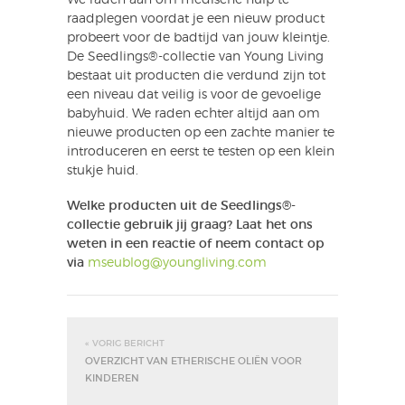
We raden aan om medische hulp te
raadplegen voordat je een nieuw product
probeert voor de badtijd van jouw kleintje.
De Seedlings®-collectie van Young Living
bestaat uit producten die verdund zijn tot
een niveau dat veilig is voor de gevoelige
babyhuid. We raden echter altijd aan om
nieuwe producten op een zachte manier te
introduceren en eerst te testen op een klein
stukje huid.
Welke producten uit de Seedlings®-
collectie gebruik jij graag? Laat het ons
weten in een reactie of neem contact op
via
mseublog@youngliving.com
« VORIG BERICHT
OVERZICHT VAN ETHERISCHE OLIËN VOOR
KINDEREN