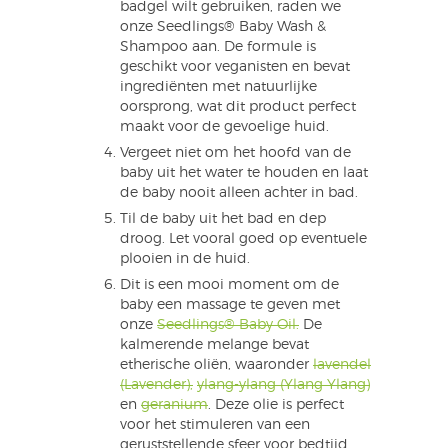
badgel wilt gebruiken, raden we
onze Seedlings® Baby Wash &
Shampoo aan. De formule is
geschikt voor veganisten en bevat
ingrediënten met natuurlijke
oorsprong, wat dit product perfect
maakt voor de gevoelige huid.
Vergeet niet om het hoofd van de
baby uit het water te houden en laat
de baby nooit alleen achter in bad.
Til de baby uit het bad en dep
droog. Let vooral goed op eventuele
plooien in de huid.
Dit is een mooi moment om de
baby een massage te geven met
onze
Seedlings® Baby Oil.
De
kalmerende melange bevat
etherische oliën, waaronder
lavendel
(Lavender),
ylang-ylang (Ylang Ylang)
en
geranium
. Deze olie is perfect
voor het stimuleren van een
geruststellende sfeer voor bedtijd.